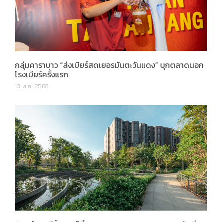
กลุ่มคาราบาว “ส่งเบียร์สดเยอรมันตะวันแดง” บุกตลาดนอก
โรงเบียร์ครั้งแรก
13 พ.ย. 2568