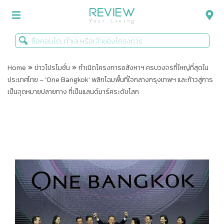
»
»
รีวิวคอนโด
Home
ข่าวโปรโมชั่น
กำเนิดโครงการอสังหาฯ ครบวงจรที่ใหญ่ที่สุดใน
ประเทศไทย – ‘One Bangkok’ พลิกโฉมพื้นที่ใจกลางกรุงเทพฯ และก้าวสู่การ
รีวิวบ้าน
เป็นจุดหมายปลายทาง ที่เป็นแลนด์มาร์คระดับโลก
รีวิวทาวน์โฮม
Life+Style
Infographic
ข่าวโปรโมชั่น