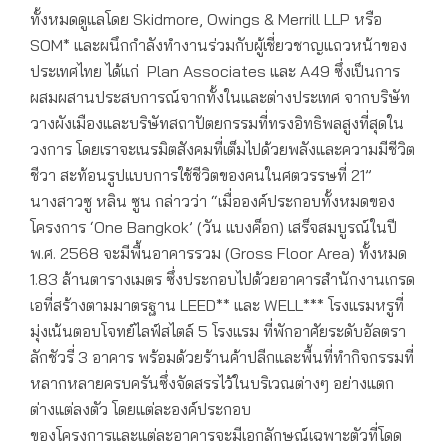
ทั้งหมดดูแลโดย Skidmore, Owings & Merrill LLP หรือ
SOM* และผนึกกำลังทำงานร่วมกับผู้เชี่ยวชาญแถวหน้าของ
ประเทศไทย ได้แก่ Plan Associates และ A49 ซึ่งเป็นการ
ผสมผสานประสบการณ์จากทั้งในและต่างประเทศ จากบริษัท
วางผังเมืองและบริษัทสถาปัตยกรรมที่ทรงอิทธิพลสูงที่สุดใน
วงการ โดยเราจะเนรมิตสังคมที่เต็มไปด้วยพลังและความมีชีวิต
ชีวา สะท้อนรูปแบบการใช้ชีวิตของคนในศตวรรษที่ 21”
นางสาวซู หลิน ซูน กล่าวว่า “เมื่อองค์ประกอบทั้งหมดของ
โครงการ ‘One Bangkok’ (วัน แบงค็อก) เสร็จสมบูรณ์ในปี
พ.ศ. 2568 จะมีพื้นอาคารรวม (Gross Floor Area) ทั้งหมด
1.83 ล้านตารางเมตร ซึ่งประกอบไปด้วยอาคารสำนักงานเกรด
เอที่สร้างตามมาตรฐาน LEED** และ WELL*** โรงแรมหรูที่
มุ่งเน้นตอบโจทย์ไลฟ์สไตล์ 5 โรงแรม ที่พักอาศัยระดับอัลตรา
ลักชัวรี่ 3 อาคาร พร้อมด้วยร้านค้าปลีกและพื้นที่ทำกิจกรรมที่
หลากหลายครบครันซึ่งจัดสรรไว้ในบริเวณต่างๆ อย่างแตก
ต่างแต่ลงตัว โดยแต่ละองค์ประกอบ
ของโครงการและแต่ละอาคารจะมีเอกลักษณ์เฉพาะตัวที่โดด