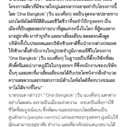
โครงการเดียวที่มีขนาดใหญ่และหลากหลายเท่ากับโครงการนี้
โดย
‘One Bangkok’ (วัน แบงค็อก) จะเป็นจุดหมายปลายทาง
แห่งไลฟ์สไตล์ที่มีสีสันและชีวิตชีวาที่จะทำให้กรุงเทพฯ เป็น
เมืองที่เป็นสุดยอดปรารถนาที่สุดแห่งหนึ่งในโลก ที่ผู้คนอยาก
มาอยู่อาศัย มาทำธุรกิจ และมาเยี่ยมเยือน ตลอดจนดึงดูด
บริษัททั้งในประเทศและบริษัทข้ามชาติชั้นนำจากต่างประเทศ
ให้เข้ามาตั้งสำนักงานใหญ่ประจำภูมิภาคเออีซีในโครงการ
‘One Bangkok’ (วัน แบงค็อก) ในฐานะเป็นที่ตั้งบริษัทที่สม
ศักดิ์ศรีและน่าภาคภูมิใจในกรุงเทพฯ ที่ซึ่งพนักงานของบริษัท
นั้นๆ และแขกที่มาเยี่ยมเยือนจะได้รับประโยชน์จากสิ่งอำนวย
ความสะดวกและประสบการณ์ด้านไลฟ์สไตล์ที่ครบวงจรและ
หาไม่ได้จากที่ไหน”
นายปณต กล่าวว่า “‘One Bangkok‘ (วัน แบงค็อก) แตกต่าง
อย่างโดดเด่น เพราะเป็นเมืองแห่งความ ครบครันเพื่อการใช้
ชีวิตที่สมบูรณ์แบบ ซึ่งพัฒนาและออกแบบโดยยึดคนเป็น
ศูนย์กลาง (people-centric) แห่งแรกของกรุงเทพฯ มุ่งเน้นให้
ผู้คนสามารถอยู่อาศัย ทำงาน และเที่ยวพักผ่อนสนุกสนานได้