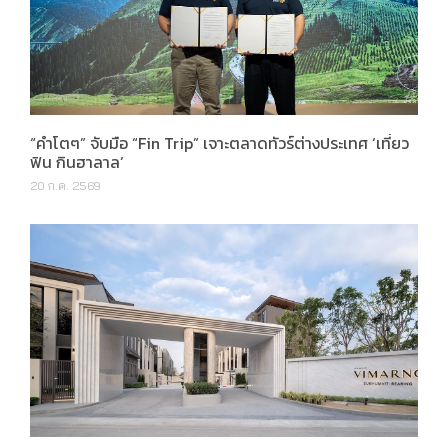
“คำโตๆ” จับมือ “Fin Trip” เจาะตลาดทัวร์ต่างประเทศ ‘เที่ยว
ฟิน กินฮาลาล’
20 ก.ค. 2569