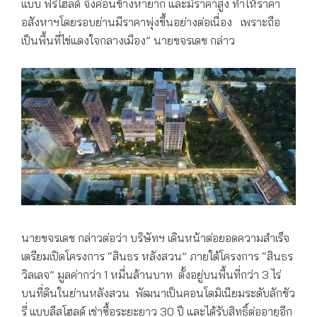
แบบ ฟรีโฮลด์ จึงค่อนข้างหายาก และมีราคาสูง ทำให้ราคา
อสังหาฯโดยรอบย่านมีราคาพุ่งขึ้นอย่างต่อเนื่อง เพราะถือ
เป็นพื้นที่ไข่แดงใจกลางเมือง” นายขจรเดช กล่าว
นายขจรเดช กล่าวต่อว่า บริษัทฯ เดินหน้าต่อยอดความสำเร็จ
เตรียมเปิดโครงการ “สินธร หลังสวน” ภายใต้โครงการ “สินธร
วิลเลจ” มูลค่ากว่า 1 หมื่นล้านบาท ตั้งอยู่บนพื้นที่กว่า 3 ไร่
บนที่ดินในย่านหลังสวน พัฒนาเป็นคอนโดมิเนียมระดับลักชัว
รี่ แบบลีสโฮลด์ เช่าซื้อระยะยาว 30 ปี และได้รับสิทธิ์ต่ออายุอีก