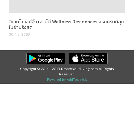
ในย่านรังสิต
30 ก.ย. 2568
Copyright © 2014 - 2019 ReviewYourLiving.com All Rights
Reserved.
Powered by AddTechHub