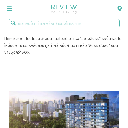
»
»
รีวิวคอนโด
Home
ข่าวโปรโมชั่น
จับตา ลีสโฮลด์ มาแรง “สยามสินธร”เร่งปั้นคอนโด
ใหม่บนอาณาจักรหลังสวน มูลค่ากว่าหมื่นล้านบาท หลัง “สินธร ต้นสน” ยอด
รีวิวบ้าน
ขายพุ่งกว่า50%
รีวิวทาวน์โฮม
Life+Style
Infographic
ข่าวโปรโมชั่น