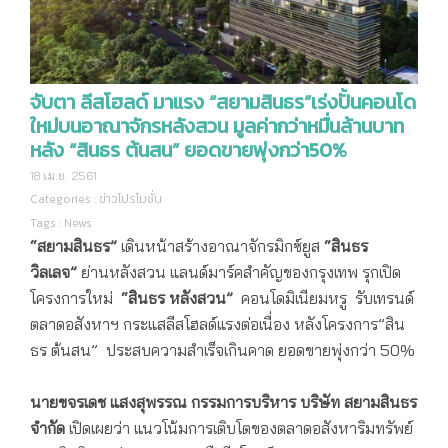
จับตา ลีสโฮลด์ มาแรง “สยามสินธร”เร่งปั้นคอนโด
ใหม่บนอาณาจักรหลังสวน มูลค่ากว่าหมื่นล้านบาท
หลัง “สินธร ต้นสน” ยอดขายพุ่งกว่า50%
18 เม.ย. 2561
Categories :
ข่าวโปรโมชั่น
Tags :
News
“สยามสินธร”
เดินหน้าสร้างอาณาจักรมิกซ์ยูส
“สินธร
วิลเลจ”
ย่านหลังสวน แลนด์มาร์คสำคัญของกรุงเทพ รุกเปิด
โครงการใหม่
“สินธร หลังสวน”
คอนโดมิเนียมหรู รับเทรนด์
ตลาดอสังหาฯ กระแสลีสโฮลด์แรงต่อเนื่อง หลังโครงการ”สิน
ธร ต้นสน” ประสบความสำเร็จเกินคาด ยอดขายพุ่งกว่า 50%
นายขจรเดช แสงสุพรรณ กรรมการบริหาร บริษัท สยามสินธร
จำกัด
เปิดเผยว่า แนวโน้มการเติบโตของตลาดอสังหาริมทรัพย์