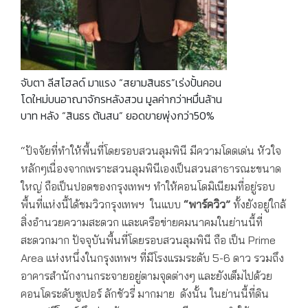
จับตา ลีสโฮลด์ มาแรง “สยามสินธร”เร่งปั้นคอน
โดใหม่บนอาณาจักรหลังสวน มูลค่ากว่าหมื่นล้าน
บาท หลัง “สินธร ต้นสน” ยอดขายพุ่งกว่า50%
“ปัจจัยที่ทำให้พื้นที่โดยรอบสวนลุมพินี มีความโดดเด่น หัวใจ
หลักๆเนื่องจากเพราะสวนลุมพินีเองเป็นสวนสาธารณะขนาด
ใหญ่ ถือเป็นปอดของกรุงเทพฯ ทำให้คอนโดมิเนียมที่อยู่รอบ
พื้นที่แห่งนี้ได้ชมวิวกรุงเทพฯ ในแบบ
“พาร์ควิว”
ทั้งยังอยู่ใกล้
สิ่งอำนวยความสะดวก และเครือข่ายคมนาคมในย่านนี้ที่
สะดวกมาก ปัจจุบันพื้นที่โดยรอบสวนลุมพินี ถือ เป็น Prime
Area แห่งหนึ่งในกรุงเทพฯ ที่มีโรงแรมระดับ 5-6 ดาว รวมถึง
อาคารสำนักงานกระจายอยู่ตามจุดต่างๆ และยังเต็มไปด้วย
คอนโดระดับซูเปอร์ ลักชัวรี่ มากมาย ดังนั้น ในย่านนี้ที่ดิน