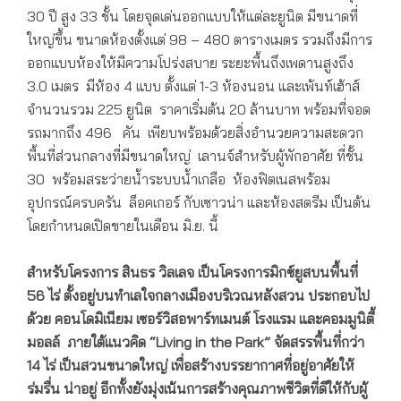
30 ปี สูง ​33 ชั้น โดยจุดเด่นออกแบบให้แต่ละยูนิต มีขนาดที่
ใหญ่ขึ้น ขนาดห้องตั้งแต่ ​98 – 480 ตารางเมตร รวมถึงมีการ
ออกแบบห้องให้มีความโปร่งสบาย ระยะพื้นถึงเพดานสูงถึง
3.0 เมตร มีห้อง 4 แบบ ตั้งแต่ 1-3 ห้องนอน และเพ้นท์เฮ้าส์
จำนวนรวม 225 ยูนิต ราคาเริ่มต้น 20 ล้านบาท พร้อมที่จอด
รถมากถึง 496 คัน เพียบพร้อมด้วยสิ่งอำนวยความสะดวก ​
พื้นที่ส่วนกลางที่มีขนาดใหญ่ เลานจ์สำหรับผู้พักอาศัย ที่ชั้น
30 พร้อมสระว่ายน้ำระบบน้ำเกลือ ห้องฟิตเนสพร้อม
อุปกรณ์ครบครัน ล็อคเกอร์ กับเซาวน่า และห้องสตรีม เป็นต้น
โดยกำหนดเปิดขายในเดือน มิ.ย. นี้
สำหรับโครงการ สินธร วิลเลจ เป็นโครงการมิกซ์ยูสบนพื้นที่
56 ไร่ ตั้งอยู่บนทำเลใจกลางเมืองบริเวณหลังสวน ประกอบไป
ด้วย คอนโดมิเนียม เซอร์วิสอพาร์ทเมนต์ โรงแรม และคอมมูนิตี้
มอลล์ ภายใต้แนวคิด “Living in the Park” จัดสรรพื้นที่กว่า
14 ไร่ เป็นสวนขนาดใหญ่ เพื่อสร้างบรรยากาศที่อยู่อาศัยให้
ร่มรื่น น่าอยู่ อีกทั้งยังมุ่งเน้นการสร้างคุณภาพชีวิตที่ดีให้กับผู้