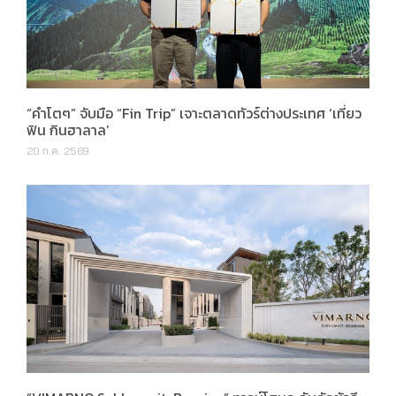
“คำโตๆ” จับมือ “Fin Trip” เจาะตลาดทัวร์ต่างประเทศ ‘เที่ยว
ฟิน กินฮาลาล’
20 ก.ค. 2569