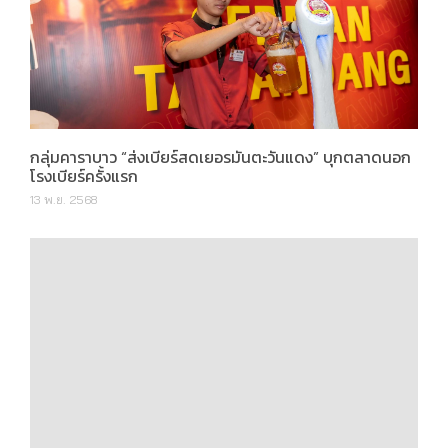
กลุ่มคาราบาว “ส่งเบียร์สดเยอรมันตะวันแดง” บุกตลาดนอก
โรงเบียร์ครั้งแรก
13 พ.ย. 2568
จิณณ์ เวลบีอิ้ง เคาน์ตี้ Wellness Residences ครบครันที่สุด