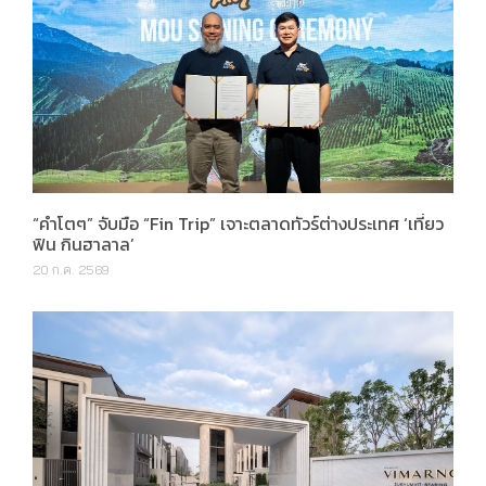
“คำโตๆ” จับมือ “Fin Trip” เจาะตลาดทัวร์ต่างประเทศ ‘เที่ยว
ฟิน กินฮาลาล’
20 ก.ค. 2569