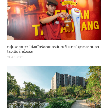
กลุ่มคาราบาว “ส่งเบียร์สดเยอรมันตะวันแดง” บุกตลาดนอก
โรงเบียร์ครั้งแรก
13 พ.ย. 2568