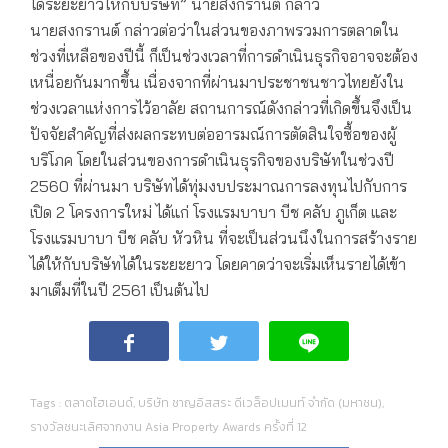
ได้ระยะยาวให้กับบริษัท” นายสงกรานต์ กล่าว
นายสงกรานต์ กล่าวต่อว่าในส่วนของภาพรวมการตลาดใน
ช่วงที่เหลือของปีนี้ ก็เป็นช่วงเวลาที่การดำเนินธุรกิจอาจจะต้อง
เหนื่อยกันมากขึ้น เนื่องจากที่ผ่านมาประชาชนชาวไทยยังใน
ช่วงเวลาแห่งการไว้อาลัย สถานการณ์ดังกล่าวที่เกิดขึ้นจึงเป็น
ปัจจัยสำคัญที่ส่งผลกระทบต่ออารมณ์การตัดสินใจซื้อของผู้
บริโภค โดยในส่วนของการดำเนินธุรกิจของบริษัทในช่วงปี
2560 ที่ผ่านมา บริษัทได้ทุ่มงบประมาณการลงทุนไปกับการ
เปิด 2 โครงการใหม่ ได้แก่ โรงแรมบาบา บีช คลับ ภูเก็ต และ
โรงแรมบาบา บีช คลับ หัวหิน ที่จะเป็นส่วนนึงในการสร้างราย
ได้ให้กับบริษัทได้ในระยะยาว โดยคาดว่าจะเริ่มเห็นรายได้เข้า
มาเต็มที่ในปี 2561 เป็นต้นไป
Tags :
ตลาดไฮเอนด์
,
บริษัท ชาญอิสสระ ดีเวล็อปเมนท์ จำกัด (มหาชน)
,
รางวัลชนะเลิศจากงาน Asia Property Awards ครั้งที่ 12