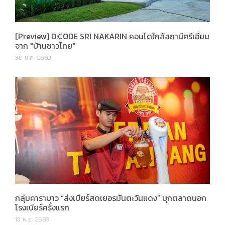
[Preview] D:CODE SRI NAKARIN คอนโดใกล้สถานีศรีเอี่ยม
จาก "บ้านชาวไทย"
30 ม.ค. 2569
กลุ่มคาราบาว “ส่งเบียร์สดเยอรมันตะวันแดง” บุกตลาดนอก
โรงเบียร์ครั้งแรก
13 พ.ย. 2568