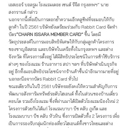
เอสเธอร์ บอลรูม โรงแรมเดอะ เซนต์ รีจีส กรุงเทพฯ” นาย
สงกรานต์ กล่าว
นอกจากนี้เพื่อเป็นการตอกย้ำความเอ็กคลูซีฟที่จะมอบให้กับ
ลูกค้า ในปี 2561 บริษัทยังเตรียมร่วมกับ Rabbit Card จัดทำ
บัตร
“
CHARN ISSARA MEMBER CARD”
ขึ้น โดยมี
วัตถุประสงค์ในการมอบสิทธิพิเศษให้กับกลุ่มลูกค้าโครงการ
ของชาญอิสสระ และบริษัทในเครือทั้งในกรุงเทพฯ และต่าง
จังหวัด ที่โครงการตั้งอยู่ ได้มีสิทธิประโยชน์ในการเข้าใช้บริการ
ต่างๆ ของโรงแรม ร้านอาหาร สปา ฯลฯ ที่บริษัทดำเนินธุรกิจ
อยู่ อีกทั้งมอบสิทธิประโยชน์จากร้านค้าชั้นนำอีกมากมายที่อยู่
นอกเหนือจากบัตร Rabbit Card ทั่วไป
ขณะเดียวกันในปี 2561 บริษัทจะยังคงให้ความสำคัญกับการ
พัฒนาอสังหาริมทรัพย์ระดับไฮเอนด์ ทั้งในส่วนของบ้านเดี่ยว
คอนโด รวมถึงโรงแรม ซึ่งที่ผ่านมาได้เปิดตัวโรงแรมน้องใหม่ 2
โครงการด้วยกันได้แก่ โรงแรมบาบา บีช คลับ ภูเก็ต และ
โรงแรมบาบา บีช คลับ หัวหิน ซึ่งการเปิดตัวทั้ง 2 โครงการ เพื่อ
เป็นการรองรับกลุ่มนักท่องเที่ยวไฮเอนด์ทั้งชาวไทยและต่าง