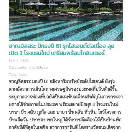
ชาญอิสสระ ปักธงปี 61 รุกไฮเอนด์ต่อเนื่อง ลุย
เปิด 2 โรงแรมใหม่ เตรียมพร้อมโกอินเตอร์
13 พ.ย. 2560
Categories :
ข่าวโปรโมชั่น
Tags :
News
ชาญอิสสระ มองปี
61 อสังหาริมทรัพย์ระดับไฮเอนด์ ยังรุ่ง
ตามอัตราการเติบโตทางเศรษฐกิจของประเทศที่ปรับตัวดีขึ้น
ระบุภาคการท่องเที่ยวยังเป็นแรงขับเคลื่อนสำคัญในการกระจา
ยการใช้จ่ายภายในประเทศ พร้อมสยายปีกผุด 2 โรงแรมใหม่
บาบา บีช คลับ ภูเก็ต และ บาบา บีช คลับ หัวหิน โชว์โครงการ
บ้านสีตวัน ปากช่อง-เขาใหญ่ ได้รับการคัดเลือกให้เป็นบ้านพัก
อาศัยที่ดีที่สุดในเอเซีย จากการการันตี โดยรางวัลชนะเลิศจาก