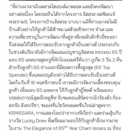
“ที่ผ่านมาเราเน้นตลาดไฮเอนด์มาตลอด และยังคงพัฒนา
อย่างต่อเนื่อง โดยจะเห็นได้จากโครงการ อิสสระ เรสซิเดนท์
พระราม9, โครงการบ้านอิสสระ บางนา แม้ที่ผ่านมาจะไม่มี
บ้านตัวอย่างให้ลูกค้าได้เข้าชม แต่ด้วยศักยภาพ ทำเล และ
ความเชี่ยวชาญในการพัฒนาที่อยู่อาศัยระดับลักชัวรี่ของเรา
จึงส่งผลให้ได้รับการตอบรับจากลูกค้าเป็นอย่างดี ประกอบกับ
ในช่วงต้นปีเรายังมีการจัดแคมเปญชาญอิสสระ ครบรอบ 65 ปี
มอบ 65 แพคเกจสุดหรูที่พักโรงแรมศรีพันวา ภูเก็ต 3 วัน 2 คืน
สำหรับลูกค้า 65 ท่านแรกที่มียอดการซื้อสูงสุด (65 Top
Spender) ซึ่งแคมเปญดังกล่าวได้รับการตอบรับเป็นอย่างดี
โดยในวันที่ 16 พฤศจิกายนนี้ เราจะมีการจัดงานเลี้ยงขอบคุณ
ลูกค้า เพื่อมอบ 65 แพคเกจ ให้กับลูกค้าผู้โชคดี พร้อมมอบ
ประสบการณ์สุดเอ็กคลูซีฟ รับชมคอนเสิร์ตจากนักร้องดัง ก้อง-
สหรัถ สังคปรีชา, ชมแฟชั่นโชว์คอลเลคชั่นใหม่ล่าสุดจาก
KEMISSARA, การแสดงโอเปร่าจากวงฟิเวียร่า และร่วมลุ้นกับ
รางวัล Lucky Draw ที่เตรียมมามอบให้กับลูกค้าอีกมากมาย
th
ในงาน The Elegance of 65
Year Charn Issara ณ ห้อง