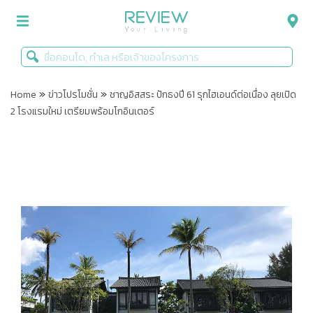
»
»
รีวิวคอนโด
Home
ข่าวโปรโมชั่น
ชาญอิสสระ ปักธงปี 61 รุกไฮเอนด์ต่อเนื่อง ลุยเปิด
2 โรงแรมใหม่ เตรียมพร้อมโกอินเตอร์
รีวิวบ้าน
รีวิวทาวน์โฮม
Life+Style
Infographic
ข่าวโปรโมชั่น