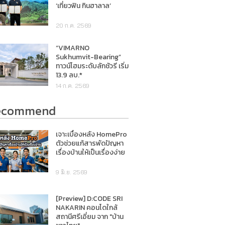
‘เที่ยวฟิน กินฮาลาล’
20 ก.ค. 2569
“VIMARNO
Sukhumvit-Bearing”
ทาวน์โฮมระดับลักชัวรี เริ่ม
13.9 ลบ.*
14 ก.ค. 2569
ecommend
เจาะเบื้องหลัง HomePro
ตัวช่วยแก้สารพัดปัญหา
เรื่องบ้านให้เป็นเรื่องง่าย
9 มิ.ย. 2569
[Preview] D:CODE SRI
NAKARIN คอนโดใกล้
สถานีศรีเอี่ยม จาก "บ้าน