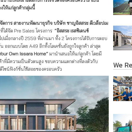
ปลนบ้านให้เหมาะสมกับการใช้ชีวิตของครอบครัว เราเป็น
ให้แก่ลูกค้ากลุ่มนี้
ผู้จัดการ สายงานพัฒนาธุรกิจ บริษัท ชาญอิสสระ
ดีเวล็อปเม
กที่ได้จัด Pre Sales โครงการ
“อิสสระ เรสซิเดนซ์
ไปเมื่อกลางปี 2559 ที่ผ่านมา ทั้ง 2 โครงการได้รับการตอบ
์น ออกแบบโดย A49 อีกทั้งโลเคชั่นยังถูกใจลูกค้า ล่าสุด
Your Own Issara Home”
มานำเสนอให้แก่ลูกค้า โดยมี
กค้าที่มีความเป็นตัวตนสูง ชอบความแตกต่างที่ลงตัวกับ
We R
ไซน์ฟังก์ชั่นใช้สอยของครอบครัว