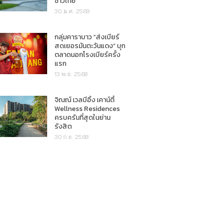
ชาวไทย"
30 ม.ค. 2569
กลุ่มคาราบาว “ส่งเบียร์
สดเยอรมันตะวันแดง” บุก
ตลาดนอกโรงเบียร์ครั้ง
แรก
13 พ.ย. 2568
จิณณ์ เวลบีอิ้ง เคาน์ตี้
Wellness Residences
ครบครันที่สุดในย่าน
รังสิต
30 ก.ย. 2568