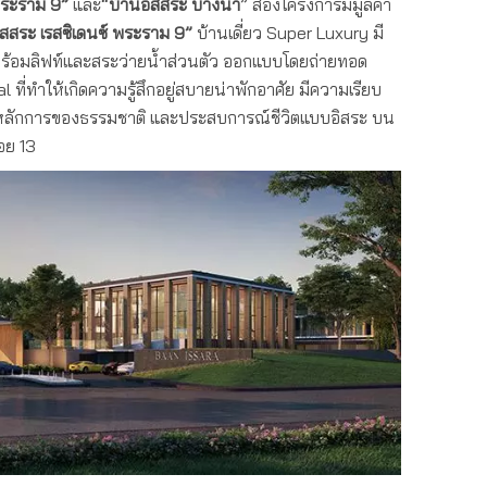
 พระราม
9”
และ
“บ้านอิสสระ
บางนา
” สองโครงการมีมูลค่า
ิสสระ เรสซิเดนซ์ พระราม 9”
บ้านเดี่ยว Super Luxury มี
อง พร้อมลิฟท์และสระว่ายน้ำส่วนตัว ออกแบบโดยถ่ายทอด
ที่ทำให้เกิดความรู้สึกอยู่สบายน่าพักอาศัย มีความเรียบ
ิ้งหลักการของธรรมชาติ และประสบการณ์ชีวิตแบบอิสระ บน
อย 13