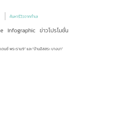
ค้นหารีวิวจากทำเล
le
Infographic
ข่าวโปรโมชั่น
เดนซ์ พระราม9” และ“บ้านอิสสระ บางนา”