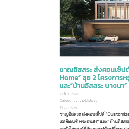
ชาญอิสสระ ส่งคอนเซ็ปต
Home” ลุย 2 โครงการหรู
และ“บ้านอิสสระ บางนา”
19 มิ.ย. 2560
Categories :
ข่าวโปรโมชั่น
Tags :
News
ชาญอิสสระ ส่งคอนเซ็ปต์
“Customize
เรสซิเดนซ์ พระราม9” และ“บ้านอิสสระ 