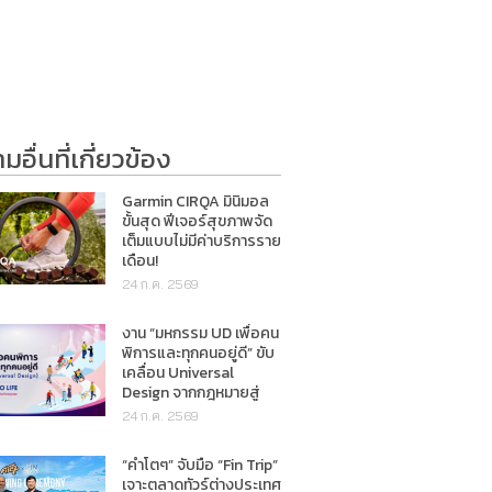
อื่นที่เกี่ยวข้อง
Garmin CIRQA มินิมอล
ขั้นสุด ฟีเจอร์สุขภาพจัด
เต็มแบบไม่มีค่าบริการราย
เดือน!
24 ก.ค. 2569
งาน “มหกรรม UD เพื่อคน
พิการและทุกคนอยู่ดี” ขับ
เคลื่อน Universal
Design จากกฎหมายสู่
การใช้ชีวิตจริง
24 ก.ค. 2569
“คำโตๆ” จับมือ “Fin Trip”
เจาะตลาดทัวร์ต่างประเทศ