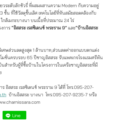
ดี่ยวระดับลักชัวรี่ ที่ผสมผสานความ Modern กับความอยู่
ชั้น ที่ใช้วัสดุชั้นเลิศ เทคโนโลยีที่ทันสมัยสอดคล้องกับ
กล้เมกะบางนา บนเนื้อที่ประมาณ 24 ไร่
รงการ
“อิสสระ เรสซิเดนซ์ พระราม
9”
และ
“บ้านอิสสระ
ั่นพิเศษส่วนลดสูงสุด 1 ล้านบาท,ส่วนลดค่าออกแบบตกแต่ง
ปรโมชั่นครบรอบ 65 ปีชาญอิสสระ รับแพคเกจโรงแรมศรีพัน
องบินสำหรับผู้ที่ซื้อบ้านในโครงการในเครือชาญอิสสระที่มี
ย
ร อิสสระ เรสซิเดนซ์ พระราม 9 ได้ที่ โทร.095-207-
.th
บ้านอิสสระ บางนา โทร.095-207-9235-7 หรือ
w.charnissara.com
Line