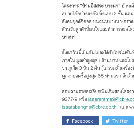
โครงการ “บ้านอิสสระ
บางนา
” บ้านเ
สบายได้อย่างลงตัว ทั้งแบบ 2 ชั้น และ 3 
สังคมยุคดิจิตอล บนถนนบางนา-ตราด ใ
สำหรับลูกค้าที่สนใจและทำการจองโค
บางนา
”
ตั้งแต่วันนี้เป็นต้นไปจะได้รับโปรโมช
ภายใน มูลค่าสูงสุด 1 ล้านบาท และโ
วา ภูเก็ต 3 วัน 2 คืน (ไม่รวมตั๋วเครื่
มูลค่ายอดซื้อสูงสุด 65 ท่านแรก อีกด้ว
สอบถามรายละเอียดเพิ่มเติมของโครงกา
9277-9 หรือ
issararama9@cbre.co
issarabangna@cbre.co.th
และ ww
Facebook
Twitter