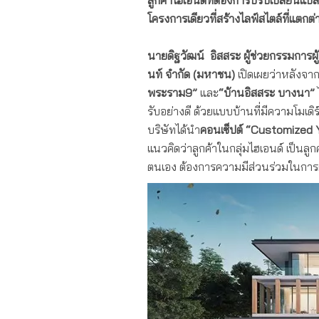
ลูกค้าไฮเอนด์ที่ต้องการปรับเปลี่ยนแ
โครงการเดียวที่สร้างไลฟ์สไตล์ที่แตกต่าง
นายดิฐวัฒน์ อิสสระ
ผู้ช่วยกรรมการ
นท์ จำกัด (มหาชน)
เปิดเผยว่าหลังจา
พระราม
9”
และ
“บ้านอิสสระ บางนา”
รับอย่างดี ด้วยแบบบ้านที่มีความโมเดิร
บริษัทได้นำ
คอนเซ็ปต์
“Customized 
แนวคิดว่าลูกค้าในกลุ่มไฮเอนด์ เป็นลู
ตนเอง ต้องการความมีส่วนร่วมในการดี