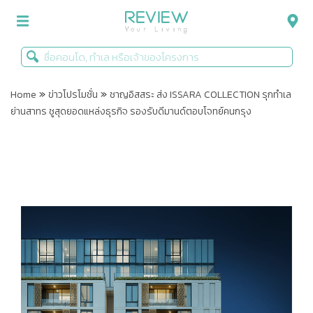
»
»
รีวิวคอนโด
Home
ข่าวโปรโมชั่น
ชาญอิสสระ ส่ง ISSARA COLLECTION รุกทำเล
ย่านสาทร ชูสุดยอดแหล่งธุรกิจ รองรับดีมานด์ตอบโจทย์คนกรุง
รีวิวบ้าน
รีวิวทาวน์โฮม
Life+Style
Infographic
ข่าวโปรโมชั่น