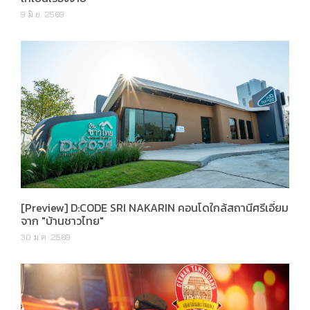
9 มิ.ย. 2569
[Preview] D:CODE SRI NAKARIN คอนโดใกล้สถานีศรีเอี่ยม
จาก "บ้านชาวไทย"
30 ม.ค. 2569