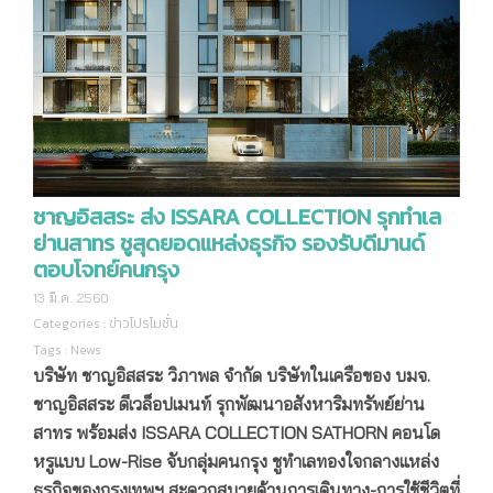
ชาญอิสสระ ส่ง ISSARA COLLECTION รุกทำเล
ย่านสาทร ชูสุดยอดแหล่งธุรกิจ รองรับดีมานด์
ตอบโจทย์คนกรุง
13 มี.ค. 2560
Categories :
ข่าวโปรโมชั่น
Tags :
News
บริษัท ชาญอิสสระ วิภาพล จำกัด บริษัทในเครือของ บมจ.
ชาญอิสสระ ดีเวล็อปเมนท์ รุกพัฒนาอสังหาริมทรัพย์ย่าน
สาทร พร้อมส่ง
ISSARA COLLECTION SATHORN คอนโด
หรูแบบ Low-Rise จับกลุ่มคนกรุง ชูทำเลทองใจกลางแหล่ง
ธุรกิจของกรุงเทพฯ สะดวกสบายด้านการเดินทาง-การใช้ชีวิตที่