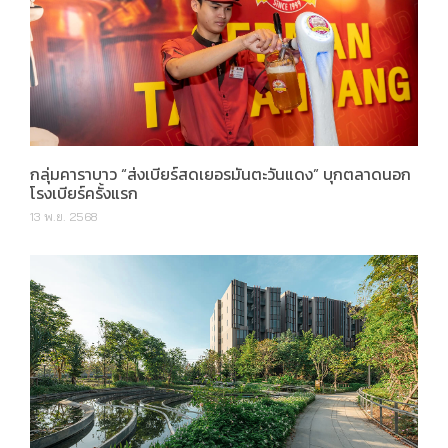
กลุ่มคาราบาว “ส่งเบียร์สดเยอรมันตะวันแดง” บุกตลาดนอก
โรงเบียร์ครั้งแรก
13 พ.ย. 2568