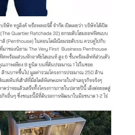
ษัท ทรูลิงค์ พร็อพเพอร์ตี้ จำกัด เปิดเผยว่า บริษัทได้เปิด
32 (The Quartier Ratchada 32) ยกระดับโฮมออฟฟิศแบบ
์เฮ้าส์ (Penthouse) ในคอนโดมีเนียมระดับบน ควบคู่ไปกับ
 เป็นที่มาของนิยาม The Very First Business Penthouse
ศพร้อมส่วนพักอาศัยไฮเอนท์ สูง 6 ชั้นพร้อมลิฟท์ส่วนตัว
คุณภาพเพียง 8 ยูนิต บนที่ดินประมาณ 1 ไร่ในซอย
 28 ล้านบาทขึ้นไป มูลค่ารวมโครงการประมาณ 250 ล้าน
ิเนสเพ้นท์เฮ้าส์ที่มีสไตล์พิเศษเฉพาะในทำเลธุรกิจจริงๆ
งคาดว่าจะแล้วเสร็จทั้งโครงการภายในปลายปีนี้ เล็งต่อยอดสู่
รกิจอื่นๆ ซึ่งขณะนี้มีที่ดินรอการพัฒนาในมือขนาด 1-2 ไร่