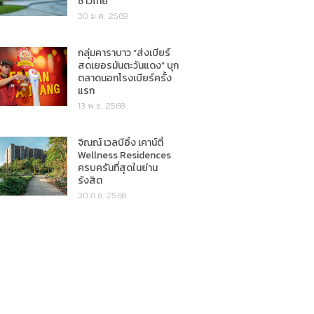
ชาวไทย"
30 ม.ค. 2569
กลุ่มคาราบาว “ส่งเบียร์
สดเยอรมันตะวันแดง” บุก
ตลาดนอกโรงเบียร์ครั้ง
แรก
13 พ.ย. 2568
จิณณ์ เวลบีอิ้ง เคาน์ตี้
Wellness Residences
ครบครันที่สุดในย่าน
รังสิต
30 ก.ย. 2568