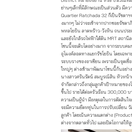
District หมายถึงย่าน หรือ บริเวณที่
ย่านๆเล็กที่มีลักษณะเป็นส่วนตัว มีควา
Quartier Ratchada 32 ก็เป็นรัชดาฯจ
งมากๆ ไม่ว่าจะเข้าจากปากซอยรัชดาภิ
พหลโยธิน ลาดพร้าว-วังหิน ถนนประเ
และยังใกล้รถไฟฟ้าใต้ดิน MRT สถานี
โซนนี้จะเติบโตอย่างมาก จากระบบคมนาค
อุโมงค์ลอดทางแยกรัชโยธิน โดยเฉพา
ระบบรางของอาเซียน เพราะเป็นจุดเชื่
ใหญ่ๆ ต่างเข้ามาพัฒนาโซนนี้กันอย่า
นางสาวศรินรัตน์ สมบูรณ์สิน หัวหน้าฝ
จำกัดกล่าวถึงกลุ่มลูกค้าเป้าหมายของโค
ขึ้นไป รายได้ต่อครัวเรือน 300,000 บ
ความเป็นผู้นำ มีเหตุผลในการตัดสิน
จะมีความยืดหยุ่นในการปรับเปลี่ยน 
ลูกค้า โดยเน้นความแตกต่าง (Product D
ต่างจากตลาดทั่วไป และเปิดโอกาสให้