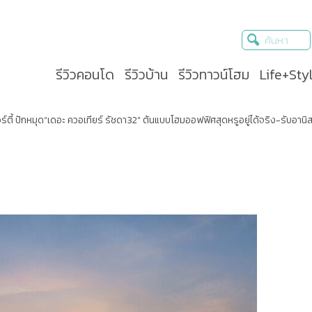
รีวิวคอนโด
รีวิวบ้าน
รีวิวทาวน์โฮม
Life+Sty
ร์ตี้ ปักหมุด“เดอะ ควอเทียร์ รัชดา32″ ต้นแบบโฮมออฟฟิศสุดหรูอยู่ได้จริง-รับอานิสงส