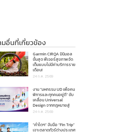
อื่นที่เกี่ยวข้อง
Garmin CIRQA มินิมอล
ขั้นสุด ฟีเจอร์สุขภาพจัด
เต็มแบบไม่มีค่าบริการราย
เดือน!
24 ก.ค. 2569
งาน “มหกรรม UD เพื่อคน
พิการและทุกคนอยู่ดี” ขับ
เคลื่อน Universal
Design จากกฎหมายสู่
การใช้ชีวิตจริง
24 ก.ค. 2569
“คำโตๆ” จับมือ “Fin Trip”
เจาะตลาดทัวร์ต่างประเทศ