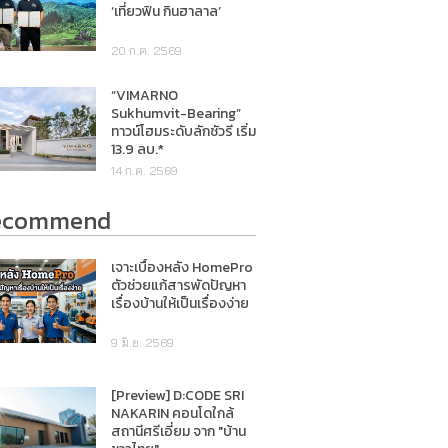
‘เที่ยวฟิน กินฮาลาล’
20 ก.ค. 2569
“VIMARNO
Sukhumvit-Bearing”
ทาวน์โฮมระดับลักชัวรี เริ่ม
13.9 ลบ.*
14 ก.ค. 2569
ecommend
เจาะเบื้องหลัง HomePro
ตัวช่วยแก้สารพัดปัญหา
เรื่องบ้านให้เป็นเรื่องง่าย
9 มิ.ย. 2569
[Preview] D:CODE SRI
NAKARIN คอนโดใกล้
สถานีศรีเอี่ยม จาก "บ้าน