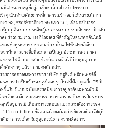
มีความพิเศษในเมืองต่างๆ สื่อถึงขอบเขตของโครงการที่เป็น
มพิเศษเฉพาะผู้ที่อยู่อาศัยเท่านั้น สำหรับโครงการ
ริงๆ เป็นทำเลศักยภาพที่สามารถเข้า-ออกได้หลายเส้นทา
เษก 32, ซอยรัชดาภิเษก 36 แยก 19-1, เชื่อมต่อไปออก
สริฐมนูกิจ ถนนประดิษฐ์มนูธรรม ถนนรามอินทรา เป็นต้น
ลาดพร้าวประมาณ 1.8 กิโลเมตร ที่สำคัญในอนาคตอันใกล้
มที่อยู่ระหว่างการก่อสร้าง ทั้งรถไฟฟ้าสายสีเขียว
ะสถานีกลางบางซื่อที่จะกลายเป็นศูนย์รวมการคมนาคม
อมต่อรถไฟฟ้าหลายสายด้วยกัน จะเห็นได้ว่ากลุ่มทุนราย
งคึกคักมากๆ แล้ว” นายคมสันกล่าว
่ายการตลาดและการขาย บริษัท ทรูลิงค์ พร็อพเพอร์ตี้
รงการว่า เป็นเจ้าของธุรกิจคนรุ่นใหม่ที่มีอายุเฉลี่ย 35 ปี
าทขึ้นไป มีแบบฉบับและรสนิยมการอยู่อาศัยเฉพาะตัว มี
ใจด้วยตัวเอง มีความหลากหลายด้านความต้องการ โครงการ
วัสดุหรืออุปกรณ์ เพื่อสามารถตอบสนองความต้องการของ
ifferentiation) ที่มีความโดดเด่นอย่างชัดเจนด้วยวัสดุที่
ลูกค้าสามารถเลือกวัสดุอุปกรณ์ตามความต้องการ