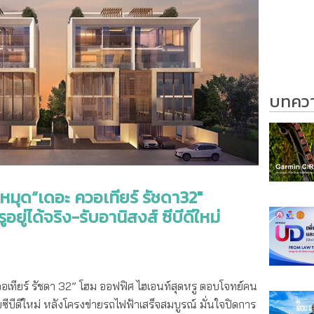
บทความ
ักหมุด“เดอะ ควอเทียร์ รัชดา32″
ู่ได้จริง-รับอานิสงส์ ซีบีดีใหม่
 ควอเทียร์ รัชดา 32” โฮม ออฟฟิศ ไฮเอนท์สุดหรู ตอบโจทย์คน
ับซีบีดีใหม่ หลังโครงข่ายรถไฟฟ้าเสร็จสมบูรณ์ มั่นใจปิดการ