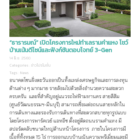
“ธารารมณ์” เปิดโครงการใหม่ทำเลรามคำแหง โชว์
บ้านเน้นดีไซน์และฟังก์ชันตอบโจทย์ 3-Gen
14 มิ.ย. 2560
Categories :
ข่าวโปรโมชั่น
Tags :
News
อนาคตโซนฝั่งตะวันออกเป็นทั้งแหล่งเศรษฐกิจและการลงทุน
ด้านต่าง ๆ มากมาย รายล้อมไปด้วยสิ่งอำนวยความสะดวก
ครบครัน และที่สำคัญอยู่แนวรถไฟฟ้ามหานคร สายสีส้ม
(ศูนย์วัฒนธรรมฯ-มีนบุรี) สามารถเชื่อมต่อถนนสายหลักใน
การเดินทางและรองรับการเดินทางที่สะดวกสบายทุกรูปแบบ
โดยโครงการพาร์คเวย์ แอทอีซ ตั้งอยู่ติดถนนรามคำแหง มี
สปอร์ตคลับขนาดใหญ่ด้านหน้าโครงการ ภายในโครงการมี
เนื้อที่ทั้งหมด 15 ไร่ การออกแบบบ้านเน้นความพรีเมี่ยมและมี