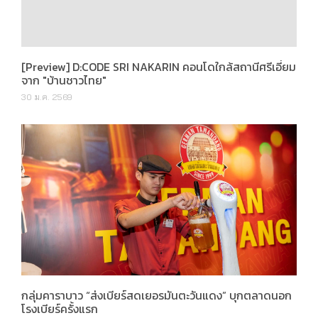
[Preview] D:CODE SRI NAKARIN คอนโดใกล้สถานีศรีเอี่ยม
จาก "บ้านชาวไทย"
30 ม.ค. 2569
กลุ่มคาราบาว “ส่งเบียร์สดเยอรมันตะวันแดง” บุกตลาดนอก
โรงเบียร์ครั้งแรก