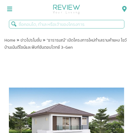
»
»
รีวิวคอนโด
Home
ข่าวโปรโมชั่น
“ธารารมณ์” เปิดโครงการใหม่ทำเลรามคำแหง โชว์
บ้านเน้นดีไซน์และฟังก์ชันตอบโจทย์ 3-Gen
รีวิวบ้าน
รีวิวทาวน์โฮม
Life+Style
Infographic
ข่าวโปรโมชั่น