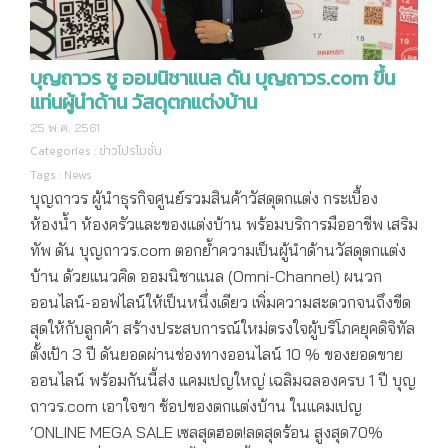
บุญถาวร ชู ออมนิชาแนล ดัน บุญถาวร.com ขึ้น
แท่นผู้นำด้าน วัสดุตกแต่งบ้าน
25 พ.ค. 2561
Categories :
ข่าวโปรโมชั่น
Tags :
News
บุญถาวร ผู้นำธุรกิจศูนย์รวมสินค้าวัสดุตกแต่ง กระเบื้อง
ห้องน้ำ ห้องครัวและของแต่งบ้าน พร้อมบริการมืออาชีพ เสริม
ทัพ ดัน บุญถาวร.com ตอกย้ำความเป็นผู้นำด้านวัสดุตกแต่ง
บ้าน ด้วยแนวคิด ออมนิชาแนล (Omni-Channel) ผนวก
ออนไลน์-ออฟไลน์ให้เป็นหนึ่งเดียว เพิ่มความสะดวกจนถึงขีด
สุดให้กับลูกค้า สร้างประสบการณ์ใหม่ตรงใจผู้บริโภคยุคดิจิทัล
ตั้งเป้า 3 ปี ดันยอดผ่านช่องทางออนไลน์ 10 % ของยอดขาย
ออนไลน์ พร้อมกันนี้ส่ง แคมเปญใหญ่ เฉลิมฉลองครบ 1 ปี บุญ
ถาวร.com เอาใจขา ช้อปของตกแต่งบ้าน ในแคมเปญ
‘ONLINE MEGA SALE เซลสุดฮอต!ลดสุดร้อน สูงสุด70%