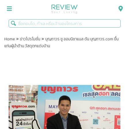
»
»
รีวิวคอนโด
Home
ข่าวโปรโมชั่น
บุญถาวร ชู ออมนิชาแนล ดัน บุญถาวร.com ขึ้น
แท่นผู้นำด้าน วัสดุตกแต่งบ้าน
รีวิวบ้าน
รีวิวทาวน์โฮม
Life+Style
Infographic
ข่าวโปรโมชั่น