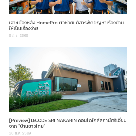
เจาะเบื้องหลัง HomePro ตัวช่วยแก้สารพัดปัญหาเรื่องบ้าน
ให้เป็นเรื่องง่าย
9 มิ.ย. 2569
[Preview] D:CODE SRI NAKARIN คอนโดใกล้สถานีศรีเอี่ยม
จาก "บ้านชาวไทย"
30 ม.ค. 2569