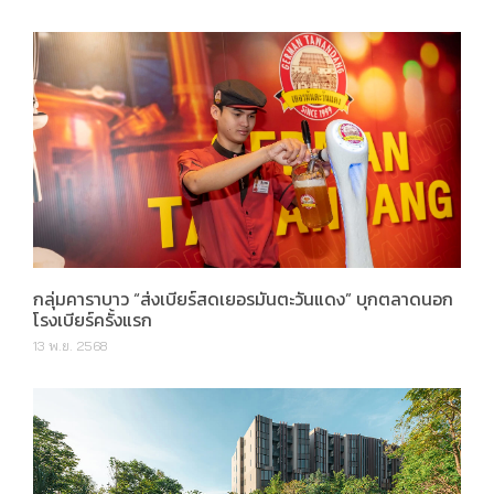
กลุ่มคาราบาว “ส่งเบียร์สดเยอรมันตะวันแดง” บุกตลาดนอก
โรงเบียร์ครั้งแรก
13 พ.ย. 2568