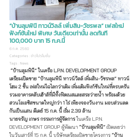
“บ้านลุมพินี ทาวน์วิลล์ เพิ่มสิน-วัชรพล” เฟสใหม่
ฟังก์ชันใหม่ พิเศษ วันเดียวเท่านั้น ลดทันที
100,000 บาท 15 ก.ค.นี้
6 ก.ค. 2560
Categories :
ข่าวโปรโมชั่น
Tags :
News
“บ้านลุมพินี” ในเครือ
L.P.N. DEVELOPMENT GROUP
เตรียมเปิดขาย “บ้านลุมพินี ทาวน์วิลล์ เพิ่มสิน-วัชรพล”
ทาวน์
โฮม 2 ชั้น เฟสใหม่ไฉไลกว่าเดิม เพิ่มเติมฟังก์ชันใหม่ที่ครบครัน
รวมอาคารคลับเฮ้าส์ที่มีทั้งฟิตเนสและสระว่ายน้ำ พร้อมด้วย
สวนโอเอซิสขนาดใหญ่กว่า
1 ไร่ เพียงจองวันงาน มอบส่วนลด
กันเป็นแสน ดีเดย์ 15 ก.ค. นี้ เริ่ม 2.39 ล้าน
นายจรัญ เกษร กรรมการผู้จัดการ
ในเครือ L.P.N.
DEVELOPMENT GROUP ผู้พัฒนา
“บ้านลุมพินี”
เปิดเผยว่า
ในวันเสาร์ที่ 15 ก.ค. นี้ บริษัทเตรียมเปิดขายโครงการ
“บ้าน