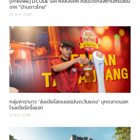
[Preview] D:CODE SRI NAKARIN คอนโดใกล้สถานีศรีเอี่ยม
จาก "บ้านชาวไทย"
30 ม.ค. 2569
กลุ่มคาราบาว “ส่งเบียร์สดเยอรมันตะวันแดง” บุกตลาดนอก
โรงเบียร์ครั้งแรก
13 พ.ย. 2568