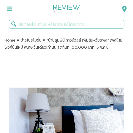
»
»
รีวิวคอนโด
Home
ข่าวโปรโมชั่น
“บ้านลุมพินี ทาวน์วิลล์ เพิ่มสิน-วัชรพล” เฟสใหม่
ฟังก์ชันใหม่ พิเศษ วันเดียวเท่านั้น ลดทันที 100,000 บาท 15 ก.ค.นี้
รีวิวบ้าน
รีวิวทาวน์โฮม
Life+Style
Infographic
ข่าวโปรโมชั่น