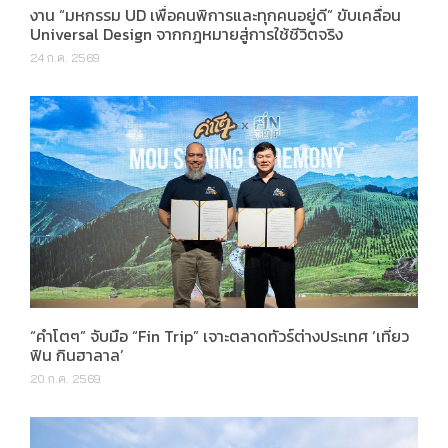
งาน “มหกรรม UD เพื่อคนพิการและทุกคนอยู่ดี” ขับเคลื่อน
Universal Design จากกฎหมายสู่การใช้ชีวิตจริง
24 ก.ค. 2569
“คำโตๆ” จับมือ “Fin Trip” เจาะตลาดทัวร์ต่างประเทศ ‘เที่ยว
ฟิน กินฮาลาล’
20 ก.ค. 2569