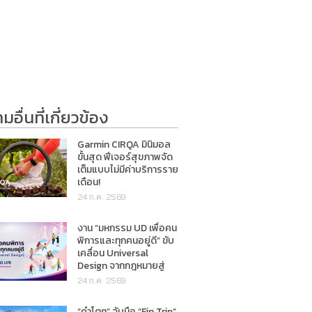
อื่นที่เกี่ยวข้อง
Garmin CIRQA มินิมอล
ขั้นสุด ฟีเจอร์สุขภาพจัด
เต็มแบบไม่มีค่าบริการราย
เดือน!
24 ก.ค. 2569
งาน “มหกรรม UD เพื่อคน
พิการและทุกคนอยู่ดี” ขับ
เคลื่อน Universal
Design จากกฎหมายสู่
การใช้ชีวิตจริง
24 ก.ค. 2569
“คำโตๆ” จับมือ “Fin Trip”