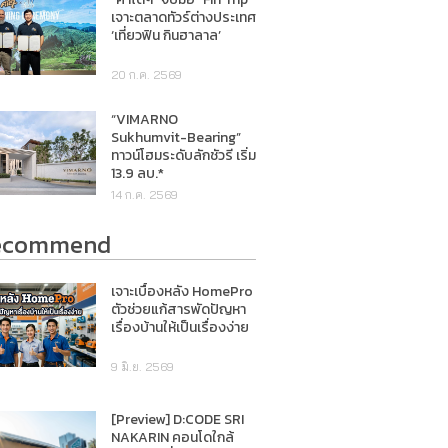
เจาะตลาดทัวร์ต่างประเทศ
‘เที่ยวฟิน กินฮาลาล’
20 ก.ค. 2569
“VIMARNO
Sukhumvit-Bearing”
ทาวน์โฮมระดับลักชัวรี เริ่ม
13.9 ลบ.*
14 ก.ค. 2569
ecommend
เจาะเบื้องหลัง HomePro
ตัวช่วยแก้สารพัดปัญหา
เรื่องบ้านให้เป็นเรื่องง่าย
9 มิ.ย. 2569
[Preview] D:CODE SRI
NAKARIN คอนโดใกล้