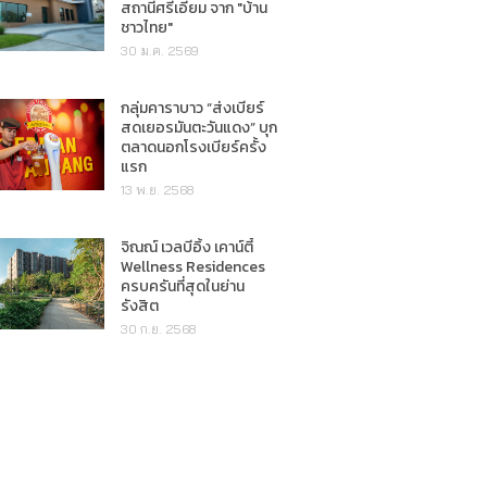
สถานีศรีเอี่ยม จาก "บ้าน
ชาวไทย"
30 ม.ค. 2569
กลุ่มคาราบาว “ส่งเบียร์
สดเยอรมันตะวันแดง” บุก
ตลาดนอกโรงเบียร์ครั้ง
แรก
13 พ.ย. 2568
จิณณ์ เวลบีอิ้ง เคาน์ตี้
Wellness Residences
ครบครันที่สุดในย่าน
รังสิต
30 ก.ย. 2568