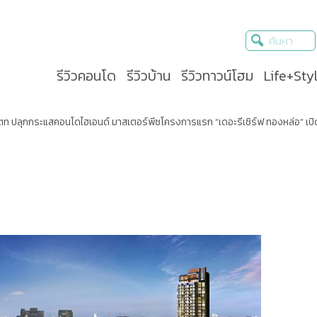
รีวิวคอนโด
รีวิวบ้าน
รีวิวทาวน์โฮม
Life+Sty
ท ปลุกกระแสคอนโดไฮเอนด์ มาสเตอร์พีซโครงการแรก “เดอะรีเซิร์ฟ ทองหล่อ” เปิด