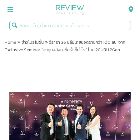
»
»
รีวิวคอนโด
Home
ข่าวโปรโมชั่น
วีธารา 36 ปลื้มโกยยอดขายกว่า 100 ลบ. จาก
Exclusive Seminar “ลงทุนอสังหากี่ครั้งก็กำไร” โดย 2GURU 2Gen
รีวิวบ้าน
รีวิวทาวน์โฮม
Life+Style
Infographic
ข่าวโปรโมชั่น