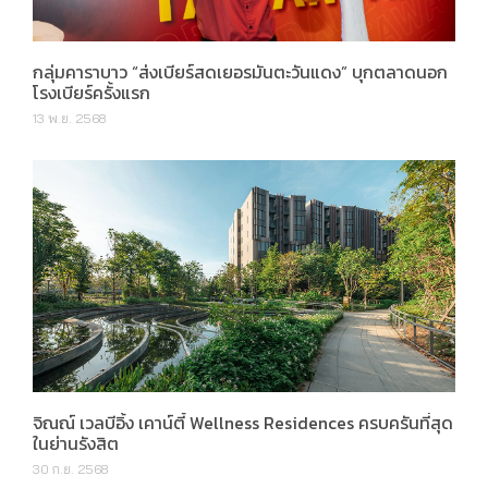
กลุ่มคาราบาว “ส่งเบียร์สดเยอรมันตะวันแดง” บุกตลาดนอก
โรงเบียร์ครั้งแรก
13 พ.ย. 2568
จิณณ์ เวลบีอิ้ง เคาน์ตี้ Wellness Residences ครบครันที่สุด
ในย่านรังสิต
30 ก.ย. 2568