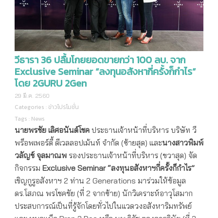
วีธารา 36 ปลื้มโกยยอดขายกว่า 100 ลบ. จาก
Exclusive Seminar “ลงทุนอสังหากี่ครั้งก็กำไร”
โดย 2GURU 2Gen
29 มี.ค. 2560
Categories :
ข่าวโปรโมชั่น
Tags :
News
นายพรชัย เลิศอนันต์โชค
ประธานเจ้าหน้าที่บริหาร บริษัท วี
พร็อพเพอร์ตี้ ดีเวลลอปเม้นท์ จำกัด (ซ้ายสุด) และ
นางสาวพิมพ์
วลัญช์ จุลมาณพ
รองประธานเจ้าหน้าที่บริหาร (ขวาสุด) จัด
กิจกรรม
Exclusive Seminar “ลงทุนอสังหาฯกี่ครั้งก็กำไร”
เชิญกูรูอสังหาฯ 2 ท่าน 2 Generations มาร่วมให้ข้อมูล
ดร.โสภณ พรโชคชัย (ที่ 2 จากซ้าย) นักวิเคราะห์อาวุโสมาก
ประสบการณ์เป็นที่รู้จักโดยทั่วไปในแวดวงอสังหาริมทรัพย์