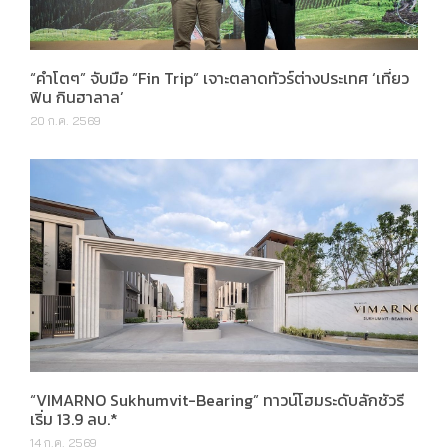
“คำโตๆ” จับมือ “Fin Trip” เจาะตลาดทัวร์ต่างประเทศ ‘เที่ยว
ฟิน กินฮาลาล’
20 ก.ค. 2569
“VIMARNO Sukhumvit-Bearing” ทาวน์โฮมระดับลักชัวรี
เริ่ม 13.9 ลบ.*
14 ก.ค. 2569