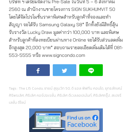
บริษัท ฯ เตรียมจัดงาน Pre-Sale ในวันที่ 5 – 6 สิงหาคม
2560 ณ สำนักงานขายโครงการ SIGN SUKHUMVIT 50
โดยได้จัดโปรโมชั่นราคาพิเศษสำหรับลูกค้าที่จองและทำ
สัญญา จะได้รับ Samsung Galaxy S8* อีกทั้งยังมีสิทธิ์ลุ้น
รับรางวัล Lucky Draw มูลค่ากว่า 100,000 บาท และพิเศษ
สำหรับลูกค้าที่ลงทะเบียนผ่านทาง Online จะได้รับส่วนลดเพิ่ม
อีกสูงสุด 20,000 บาท* สอบถามรายละเอียดเพิ่มเติมได้ที่ 081-
553-5555 หรือ www.signcondo.com
Tags :
The L15 Condo
,
ซายน์ สุขุมวิท 50
,
ดิ แอล ฟิฟทีน คอนโด
,
ยุทธลักษณ์
ศิริพรเลิศ
,
ศิริเลิศ คอร์ปอเรชั่น
,
ศิริเลิศ ดีเวลลอปเม้นท์
,
ศิริเลิศกรุ๊ป
,
สเปซรี
เลชั่น ดีไซน์