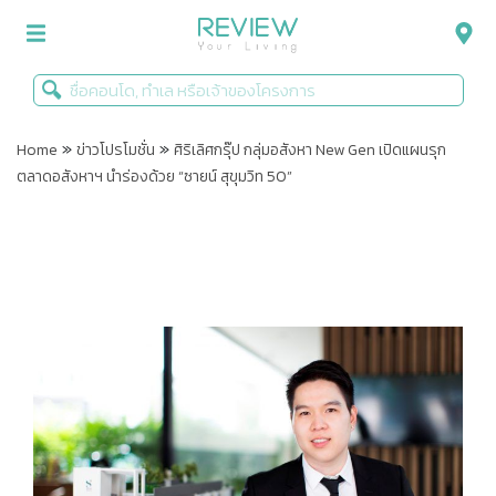
»
»
รีวิวคอนโด
Home
ข่าวโปรโมชั่น
ศิริเลิศกรุ๊ป กลุ่มอสังหา New Gen เปิดแผนรุก
ตลาดอสังหาฯ นำร่องด้วย “ซายน์ สุขุมวิท 50”
รีวิวบ้าน
รีวิวทาวน์โฮม
Life+Style
Infographic
ข่าวโปรโมชั่น