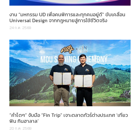
งาน “มหกรรม UD เพื่อคนพิการและทุกคนอยู่ดี” ขับเคลื่อน
Universal Design จากกฎหมายสู่การใช้ชีวิตจริง
24 ก.ค. 2569
“คำโตๆ” จับมือ “Fin Trip” เจาะตลาดทัวร์ต่างประเทศ ‘เที่ยว
ฟิน กินฮาลาล’
20 ก.ค. 2569