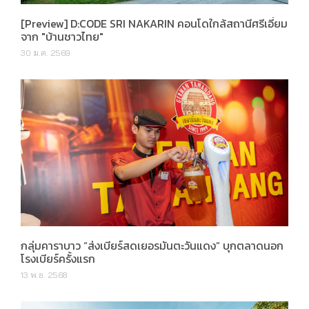
[Preview] D:CODE SRI NAKARIN คอนโดใกล้สถานีศรีเอี่ยม
จาก "บ้านชาวไทย"
30 ม.ค. 2569
กลุ่มคาราบาว “ส่งเบียร์สดเยอรมันตะวันแดง” บุกตลาดนอก
โรงเบียร์ครั้งแรก
13 พ.ย. 2568