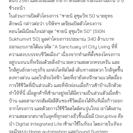
ต้นปี 2561 และโรงแรมตากอากาศระดับสากลในอีกไม่เกิน 5 ปี
ข้างหน้า
ในส่วนการเปิดตัวโครงการ “ซายน์ สุขุมวิท 50 นายยุทธ
ลักษณ์ กล่าวต่อว่า บริษัทฯ เตรียมเปิดตัวโครงการ
คอนโดมิเนียมใหม่ล่าสุด “ซายน์ สุขุมวิท 50” (SIGN
Sukhumvit 50) มูลค่าโครงการประมาณ 340 ล้านบาท
ออกแบบภายใต้แนวคิด “A Sanctuary of City Living ที่ที่
ความสงบบรรจบชีวิตเมือง” เนื่องจากทำเลที่ตั้งของโครงการ
อยู่บนถนนที่พร้อมด้วยสิ่งอำนวยความสะดวกครบครัน และ
ใกล้ศูนย์กลางธุรกิจ แหล่งไลฟ์สไตล์ เดินทางสะดวก ใกล้จุดขึ้น
ลงทางด่วน และใกล้รถไฟฟ้า โดยที่เรายังคงรักษาแนวคิดเรื่อง
การใช้ชีวิตที่เป็นส่วนตัว และที่พักผ่อนเมื่อก้าวเข้าบ้านอีกด้วย
ทำให้ที่นี่ เมื่อลูกค้าที่เข้ามาอยู่จะได้มีความเป็นส่วนตัวเมื่อเข้า
บ้าน และสามารถสัมผัสสีสันของชีวิตเมืองได้ทันทีเมื่อก้าวออก
จากโครงการ และด้วยการใช้ชีวิตสไตล์คนรุ่นใหม่ เราได้ผสาน
ความสะดวกสบายในยุคที่ทุกอย่างเร็วขึ้นเมื่อมี Disruptive คือ
นำ Digital Integrated Life เข้ามาใช้ในห้อง โดยภายในห้อง
จะมีระบบ Home automation และSound System