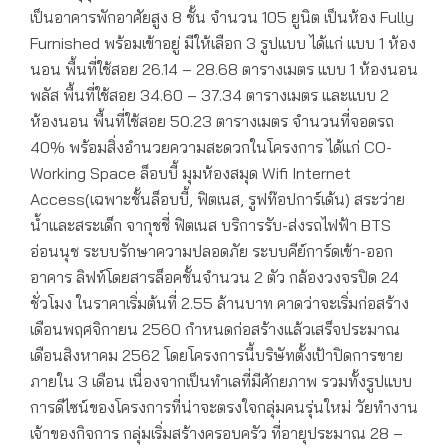
เป็นอาคารพักอาศัยสูง 8 ชั้น จำนวน 105 ยูนิต เป็นห้อง Fully
Furnished พร้อมเข้าอยู่ มีให้เลือก 3 รูปแบบ ได้แก่ แบบ 1 ห้อง
นอน พื้นที่ใช้สอย 26.14 – 28.68 ตารางเมตร แบบ 1 ห้องนอน
พลัส พื้นที่ใช้สอย 34.60 – 37.34 ตารางเมตร และแบบ 2
ห้องนอน พื้นที่ใช้สอย 50.23 ตารางเมตร จำนวนที่จอดรถ
40% พร้อมสิ่งอำนวยความสะดวกในโครงการ ได้แก่ CO-
Working Space ล็อบบี้ มุมห้องสมุด Wifi Internet
Access(เฉพาะชั้นล็อบบี้, ฟิตเนส, รูฟท๊อปการ์เด้น) สระว่าย
น้ำและสระเด็ก จากุชชี่ ฟิตเนส บริการรับ-ส่งรถไฟฟ้า BTS
อ่อนนุช ระบบรักษาความปลอดภัย ระบบคีย์การ์ดเข้า-ออก
อาคาร ลิฟท์โดยสารล็อคชั้นจำนวน 2 ตัว กล้องวงจรปิด 24
ชั่วโมง ในราคาเริ่มต้นที่ 2.55 ล้านบาท คาดว่าจะเริ่มก่อสร้าง
เดือนพฤศจิกายน 2560 กำหนดก่อสร้างแล้วเสร็จประมาณ
เดือนสิงหาคม 2562 โดยโครงการนี้บริษัทตั้งเป้าปิดการขาย
ภายใน 3 เดือน เนื่องจากเป็นทำเลที่มีศักยภาพ รวมทั้งรูปแบบ
การดีไซน์ของโครงการที่น่าจะตรงใจกลุ่มคนรุ่นใหม่ วัยทำงาน
เจ้าของกิจการ กลุ่มเริ่มสร้างครอบครัว ที่อายุประมาณ 28 –