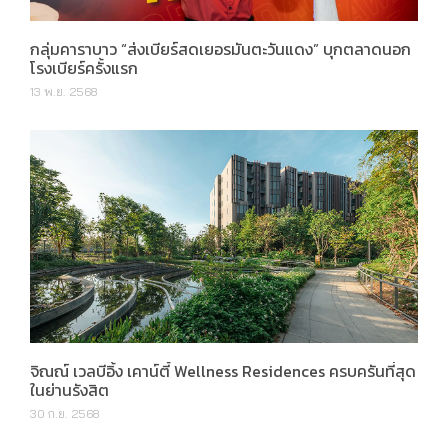
กลุ่มคาราบาว “ส่งเบียร์สดเยอรมันตะวันแดง” บุกตลาดนอก
โรงเบียร์ครั้งแรก
13 พ.ย. 2568
จิณณ์ เวลบีอิ้ง เคาน์ตี้ Wellness Residences ครบครันที่สุด
ในย่านรังสิต
30 ก.ย. 2568