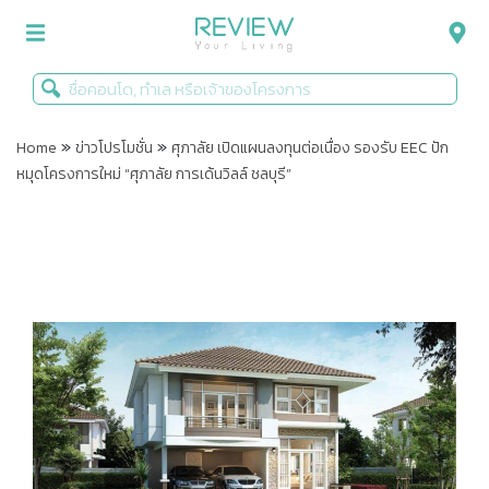
»
»
รีวิวคอนโด
Home
ข่าวโปรโมชั่น
ศุภาลัย เปิดแผนลงทุนต่อเนื่อง รองรับ EEC ปัก
หมุดโครงการใหม่ “ศุภาลัย การเด้นวิลล์ ชลบุรี”
รีวิวบ้าน
รีวิวทาวน์โฮม
Life+Style
Infographic
ข่าวโปรโมชั่น