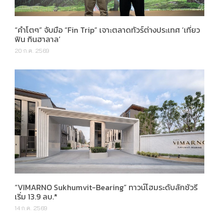
“คำโตๆ” จับมือ “Fin Trip” เจาะตลาดทัวร์ต่างประเทศ ‘เที่ยว
ฟิน กินฮาลาล’
20 ก.ค. 2569
“VIMARNO Sukhumvit-Bearing” ทาวน์โฮมระดับลักชัวรี
เริ่ม 13.9 ลบ.*
14 ก.ค. 2569