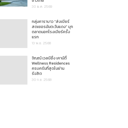
ชาวไทย"
30 ม.ค. 2569
กลุ่มคาราบาว “ส่งเบียร์
สดเยอรมันตะวันแดง” บุก
ตลาดนอกโรงเบียร์ครั้ง
แรก
13 พ.ย. 2568
จิณณ์ เวลบีอิ้ง เคาน์ตี้
Wellness Residences
ครบครันที่สุดในย่าน
รังสิต
30 ก.ย. 2568