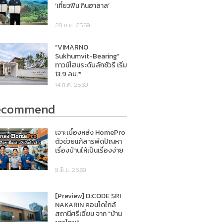
‘เที่ยวฟิน กินฮาลาล’
20 ก.ค. 2569
“VIMARNO
Sukhumvit-Bearing”
ทาวน์โฮมระดับลักชัวรี เริ่ม
13.9 ลบ.*
14 ก.ค. 2569
ecommend
เจาะเบื้องหลัง HomePro
ตัวช่วยแก้สารพัดปัญหา
เรื่องบ้านให้เป็นเรื่องง่าย
9 มิ.ย. 2569
[Preview] D:CODE SRI
NAKARIN คอนโดใกล้
สถานีศรีเอี่ยม จาก "บ้าน