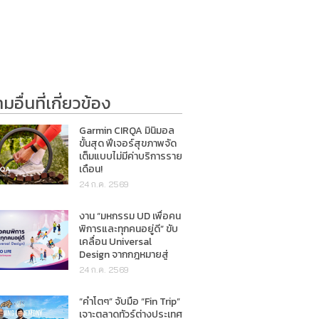
อื่นที่เกี่ยวข้อง
Garmin CIRQA มินิมอล
ขั้นสุด ฟีเจอร์สุขภาพจัด
เต็มแบบไม่มีค่าบริการราย
เดือน!
24 ก.ค. 2569
งาน “มหกรรม UD เพื่อคน
พิการและทุกคนอยู่ดี” ขับ
เคลื่อน Universal
Design จากกฎหมายสู่
การใช้ชีวิตจริง
24 ก.ค. 2569
“คำโตๆ” จับมือ “Fin Trip”
เจาะตลาดทัวร์ต่างประเทศ