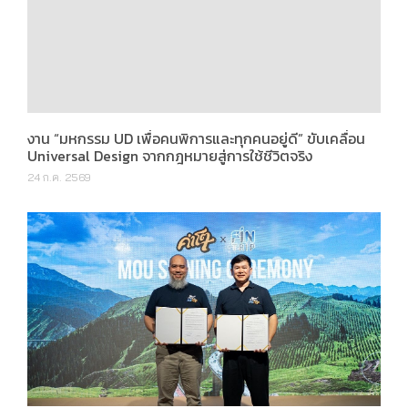
งาน “มหกรรม UD เพื่อคนพิการและทุกคนอยู่ดี” ขับเคลื่อน
Universal Design จากกฎหมายสู่การใช้ชีวิตจริง
24 ก.ค. 2569
“คำโตๆ” จับมือ “Fin Trip” เจาะตลาดทัวร์ต่างประเทศ ‘เที่ยว