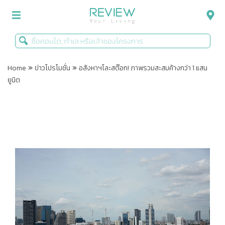
»
»
รีวิวคอนโด
Home
ข่าวโปรโมชั่น
อสังหาฯโละสต๊อก! ภาพรวมสะสมค้างกว่า 1 แสน
ยูนิต
รีวิวบ้าน
รีวิวทาวน์โฮม
Life+Style
Infographic
ข่าวโปรโมชั่น