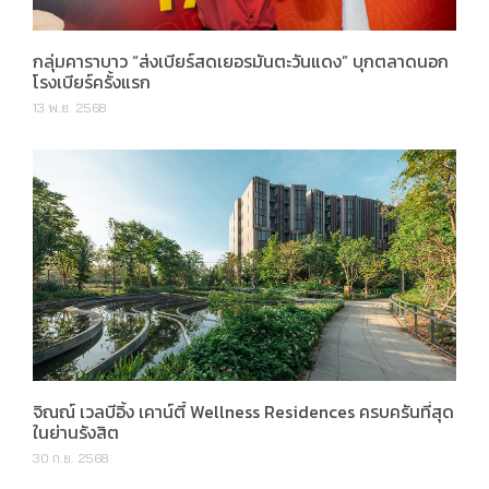
กลุ่มคาราบาว “ส่งเบียร์สดเยอรมันตะวันแดง” บุกตลาดนอก
โรงเบียร์ครั้งแรก
13 พ.ย. 2568
จิณณ์ เวลบีอิ้ง เคาน์ตี้ Wellness Residences ครบครันที่สุด
ในย่านรังสิต
30 ก.ย. 2568