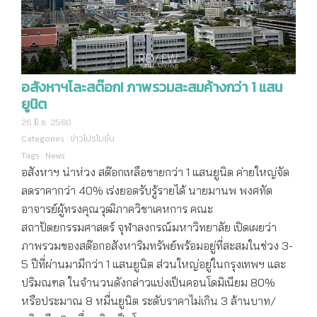
อสังหาฯโละสต๊อก! ภาพรวมสะสมค้างกว่า 1 แสน
ยูนิต
26 มิ.ย. 2560
Categories :
ข่าวโปรโมชั่น
Tags :
News
อสังหาฯ น่าห่วง สต๊อกเหลือขายกว่า 1 แสนยูนิต ค่ายใหญ่จัด
ลดราคากว่า 40% เร่งยอดรับรู้รายได้ นายมานพ พงศทัต
อาจารย์ผู้ทรงคุณวุฒิภาควิชาเคหการ คณะ
สถาปัตยกรรมศาสตร์ จุฬาลงกรณ์มหาวิทยาลัย เปิดเผยว่า
ภาพรวมของสต๊อกอสังหาริมทรัพย์พร้อมอยู่ที่สะสมในช่วง 3-
5 ปีที่ผ่านมามีกว่า 1 แสนยูนิต ส่วนใหญ่อยู่ในกรุงเทพฯ และ
ปริมณฑล ในจำนวนดังกล่าวแบ่งเป็นคอนโดมิเนียม 80%
หรือประมาณ 8 หมื่นยูนิต ระดับราคาไม่เกิน 3 ล้านบาท/