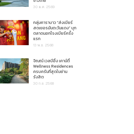
ชาวไทย"
30 ม.ค. 2569
กลุ่มคาราบาว “ส่งเบียร์
สดเยอรมันตะวันแดง” บุก
ตลาดนอกโรงเบียร์ครั้ง
แรก
13 พ.ย. 2568
จิณณ์ เวลบีอิ้ง เคาน์ตี้
Wellness Residences
ครบครันที่สุดในย่าน
รังสิต
30 ก.ย. 2568