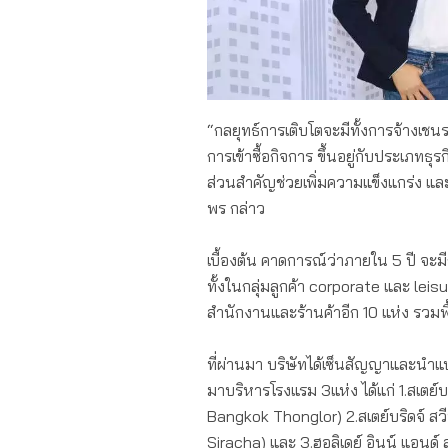
“กลยุทธ์การเติบโตจะมีทั้งการจ้างเช
การเข้าซื้อกิจการ ขึ้นอยู่กับประเภท
ส่วนสำคัญช่วยเพิ่มความแข็งแกร่ง และ
พร กล่าว
เบื้องต้น คาดการณ์ว่าภายใน 5 ปี จะ
ทั้งในกลุ่มลูกค้า corporate และ l
สำนักงานและร้านค้าอีก 10 แห่ง รวมพื
ที่ผ่านมา บริษัทได้เซ็นสัญญาและนำแบ
มาบริหารโรงแรม 3แห่ง ได้แก่ 1.สเตย์
Bangkok Thonglor) 2.สเตย์บริดจ์ สว
Siracha) และ 3.ฮอลิเดย์ อินน์ แอนด์