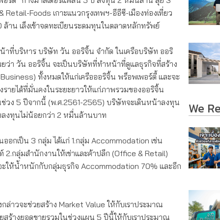
เพอร์ตี้” กางมาสเตอร์แพลน 5 ปี ลงทุน 2 หมื่นล้าน ลุย 3
Retail-Foods เกาะแนวกรุงเทพฯ-อีอีซี-เมืองท่องเที่ยว
 ล้าน เล็งเข้าจดทะเบียนระดมทุนในตลาดหลักทรัพย์
ี่บริหาร บริษัท วัน ออริจิ้น จำกัด ในเครือบริษัท ออริ
ยว่า วัน ออริจิ้น จะเป็นบริษัทที่ทำหน้าที่ดูแลธุรกิจที่สร้าง
usiness) ทั้งหมดให้แก่เครือออริจิ้น พร็อพเพอร์ตี้ และจะ
างรายได้ที่มั่นคงในระยะยาวให้แก่ภาพรวมของออริจิ้น
ในช่วง 5 ปีจากนี้ (พ.ศ.2561-2565) บริษัทจะเดินหน้าลงทุน
We R
งบลงทุนไม่น้อยกว่า 2 หมื่นล้านบาท
ทุนออกเป็น 3 กลุ่ม ได้แก่ 1.กลุ่ม Accommodation เช่น
ท์ 2.กลุ่มสำนักงานให้เช่าและค้าปลีก (Office & Retail)
ยจะให้น้ำหนักกับกลุ่มธุรกิจ Accommodation 70% และอีก
นดังกล่าวจะช่วยสร้าง Market Value ให้กับเราประมาณ
ยสร้างยอดขายรวมในช่วงแผน 5 ปีนี้ให้กับเราประมาณ