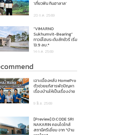
‘เที่ยวฟิน กินฮาลาล’
20 ก.ค. 2569
“VIMARNO
Sukhumvit-Bearing”
ทาวน์โฮมระดับลักชัวรี เริ่ม
13.9 ลบ.*
14 ก.ค. 2569
ecommend
เจาะเบื้องหลัง HomePro
ตัวช่วยแก้สารพัดปัญหา
เรื่องบ้านให้เป็นเรื่องง่าย
9 มิ.ย. 2569
[Preview] D:CODE SRI
NAKARIN คอนโดใกล้
สถานีศรีเอี่ยม จาก "บ้าน