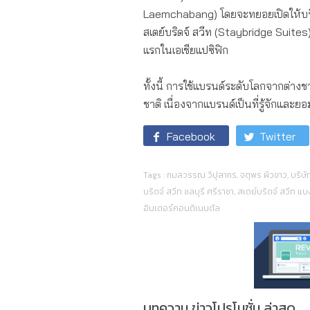
Laemchabang) โดยจะทยอยเปิดให้บร
สเตย์บริดจ์ สวีท (Staybridge Suites) 
แรกในเอเชียแปซิฟิก
ทั้งนี้ การใช้แบรนด์ระดับโลกจากต่างช
ชาติ เนื่องจากแบรนด์เป็นที่รู้จักและย
Facebook
Twitter
Tags :
กมลวรรณ วิปุลากร
,
จตุพร ผิวขาว
,
บริษั
บริดจ์ สวีท ชลบุรี ศรีราชา
,
สเตย์บริดจ์ สวีท แ
อินเตอร์คอนติเนนตัล
บทความ ข่าวโปรโมชั่น ล่าสุด