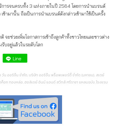
ิการจนครบทั้ง 3 แห่งภายในปี 2564 โดยการนำแบรนด์
เข้ามานั้น ถือเป็นการนำแบรนด์ดังกล่าวเข้ามาใช้เป็นครั้ง
าติ จะช่วยเพิ่มโอกาสการเข้าถึงลูกค้าทั้งชาวไทยและชาวต่าง
อมรับอยู่แล้วในระดับโลก
Line
ท วัน ออริจิ้น จำกัด
,
บริษัท ออริจิ้น พร็อพเพอร์ตี้ จำกัด (มหาชน)
,
สเตย์
บงค็อก ทองหล่อ
,
ฮอลิเดย์ อินน์ แอนด์ สวีทส์ ศรีราชา แหลมฉบัง
,
โรงแรม