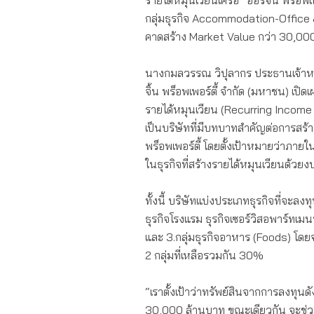
รายได้หมุนเวียนเครือ “ออริจิ้น พร็อพ
กลุ่มธุรกิจ Accommodation-Office & 
คาดสร้าง Market Value กว่า 30,000
นางกมลวรรณ วิปุลากร ประธานเจ้าหน้าท
จิ้น พร็อพเพอร์ตี้ จำกัด (มหาชน) เปิดเผ
รายได้หมุนเวียน (Recurring Income B
เป็นบริษัทที่มีบทบาทสำคัญต่อการสร้
พร็อพเพอร์ตี้ โดยตั้งเป้าหมายว่าภาย
ในธุรกิจที่สร้างรายได้หมุนเวียนด้วย
ทั้งนี้ บริษัทแบ่งประเภทธุรกิจที่จะลง
ธุรกิจโรงแรม ธุรกิจเซอร์วิสอพาร์ทเมน
และ 3.กลุ่มธุรกิจอาหาร (Foods) โด
2 กลุ่มที่เหลือรวมกัน 30%
“เราตั้งเป้าว่าทรัพย์สินจากการลงทุ
30,000 ล้านบาท ขณะเดียวกัน จะช่ว