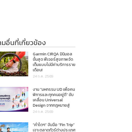
อื่นที่เกี่ยวข้อง
Garmin CIRQA มินิมอล
ขั้นสุด ฟีเจอร์สุขภาพจัด
เต็มแบบไม่มีค่าบริการราย
เดือน!
24 ก.ค. 2569
งาน “มหกรรม UD เพื่อคน
พิการและทุกคนอยู่ดี” ขับ
เคลื่อน Universal
Design จากกฎหมายสู่
การใช้ชีวิตจริง
24 ก.ค. 2569
“คำโตๆ” จับมือ “Fin Trip”
เจาะตลาดทัวร์ต่างประเทศ