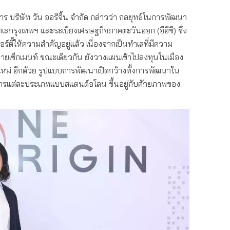
ร บริษัท วัน ออริจิ้น จำกัด กล่าวว่า กลยุทธ์ในการพัฒนา
เลกรุงเทพฯ และระเบียงเศรษฐกิจภาคตะวันออก (อีอีซี) ซึ่ง
อร์ตี้ให้ความสำคัญอยู่แล้ว เนื่องจากเป็นทำเลที่มีความ
ลายเซ็กเมนท์ ขณะเดียวกัน ยังวางแผนเข้าไปลงทุนในเมือง
ียงใหม่ อีกด้วย รูปแบบการพัฒนาเปิดกว้างทั้งการพัฒนาใน
รแต่ละประเภทแบบสแตนด์อโลน ขึ้นอยู่กับศักยภาพของ