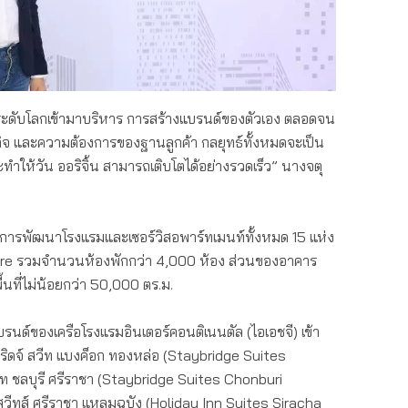
นระดับโลกเข้ามาบริหาร การสร้างแบรนด์ของตัวเอง ตลอดจน
ธุรกิจ และความต้องการของฐานลูกค้า กลยุทธ์ทั้งหมดจะเป็น
ทำให้วัน ออริจิ้น สามารถเติบโตได้อย่างรวดเร็ว” นางจตุ
มีการพัฒนาโรงแรมและเซอร์วิสอพาร์ทเมนท์ทั้งหมด 15 แห่ง
eisure รวมจำนวนห้องพักกว่า 4,000 ห้อง ส่วนของอาคาร
้นที่ไม่น้อยกว่า 50,000 ตร.ม.
รนด์ของเครือโรงแรมอินเตอร์คอนติเนนตัล (ไอเอชจี) เข้า
บริดจ์ สวีท แบงค็อก ทองหล่อ (Staybridge Suites
ีท ชลบุรี ศรีราชา (Staybridge Suites Chonburi
 สวีทส์ ศรีราชา แหลมฉบัง (Holiday Inn Suites Siracha