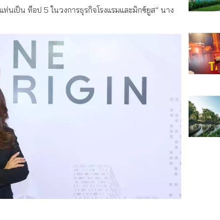
นแท่นเป็น ท็อป 5 ในวงการธุรกิจโรงแรมและมิกซ์ยูส” นาง