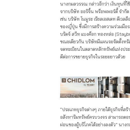
นางกมลวรรณ กล่าวอีกว่า เงินทุนที่ใช้
จากบริษัท ออริจิ้น พร็อพเพอร์ตี้ จำ
เช่น บริษัท โนมูระ เรียลเอสเตท ดีเว
ของญี่ปุ่น ซึ่งมีการสร้างความร่วมม
บริดจ์ สวีท แบงค็อก ทองหล่อ (Stay
ขณะเดียวกัน บริษัทมีแผนจะจัดตั้งทรั
จดทะเบียนในตลาดหลักทรัพย์แห่งประเท
ดีต่อการขยายธุรกิจในระยะยาวด้วย
“ประเภทธุรกิจต่างๆ ภายใต้ธุรกิจที่สร
อสังหาริมทรัพย์ครบวงจร สามารถตอบโ
ผ่อนของผู้บริโภคได้อย่างลงตัว” นา