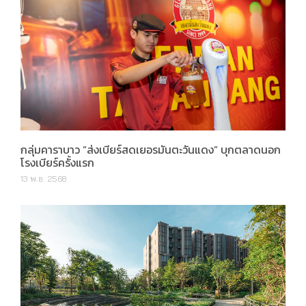
กลุ่มคาราบาว “ส่งเบียร์สดเยอรมันตะวันแดง” บุกตลาดนอก
โรงเบียร์ครั้งแรก
13 พ.ย. 2568