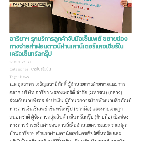
อารียาฯ รุกบริการลูกค้าจับมือเซ็นเพย์ ขยายช่อง
ทางจ่ายค่าผ่อนดาวน์ผ่านเคาน์เตอร์แคชเชียร์ใน
เครือเซ็นทรัลกรุ๊ป
17 พ.ย. 2560
Categories :
ข่าวโปรโมชั่น
Tags :
News
น.ส.อุสราพร เจริญสวามิภักดิ์ ผู้อำนวยการฝ่ายขายและการ
ตลาด บริษัท อารียา พรอพเพอร์ตี้ จำกัด (มหาชน) (กลาง)
ร่วมกับนายพีรกร จำปาเงิน ผู้อำนวยการฝ่ายพัฒนาผลิตภัณฑ์
ทางการเงินเซ็นเพย์ เซ็นทรัลกรุ๊ป (ขวามือ) และนายเจษฎา
ถนอมชาติ ผู้จัดการกลุ่มสินค้า เซ็นทรัลกรุ๊ป (ซ้ายมือ) เปิดช่อง
ทางการชำระเงินค่าผ่อนดาวน์เพื่ออำนวยความสะดวกแก่ลูก
บ้านอารียาฯ เจ้าแรกผ่านเคาน์เตอร์แคชเชียร์เซ็นทรัล และ