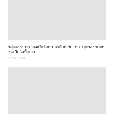
กลุ่มคาราบาว “ส่งเบียร์สดเยอรมันตะวันแดง” บุกตลาดนอก
โรงเบียร์ครั้งแรก
13 พ.ย. 2568