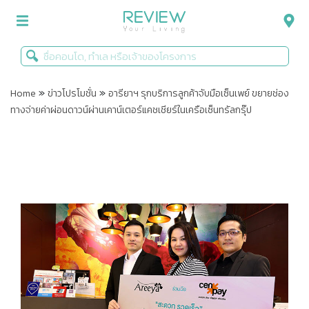
»
»
รีวิวคอนโด
Home
ข่าวโปรโมชั่น
อารียาฯ รุกบริการลูกค้าจับมือเซ็นเพย์ ขยายช่อง
ทางจ่ายค่าผ่อนดาวน์ผ่านเคาน์เตอร์แคชเชียร์ในเครือเซ็นทรัลกรุ๊ป
รีวิวบ้าน
รีวิวทาวน์โฮม
Life+Style
Infographic
ข่าวโปรโมชั่น