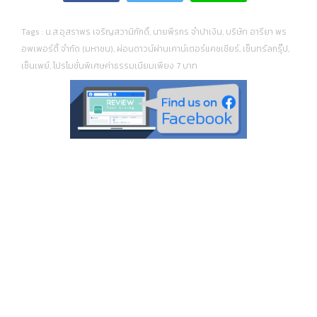
Tags :
น.ส.อุสราพร เจริญสวามิภักดิ์
,
นายพีรกร จำปาเงิน
,
บริษัท อารียา พร
อพเพอร์ตี้ จำกัด (มหาชน)
,
ผ่อนดาวน์ผ่านเคาน์เตอร์แคชเชียร์
,
เซ็นทรัลกรุ๊ป
,
เซ็นเพย์
,
โปรโมชั่นพิเศษค่าธรรมเนียมเพียง 7 บาท