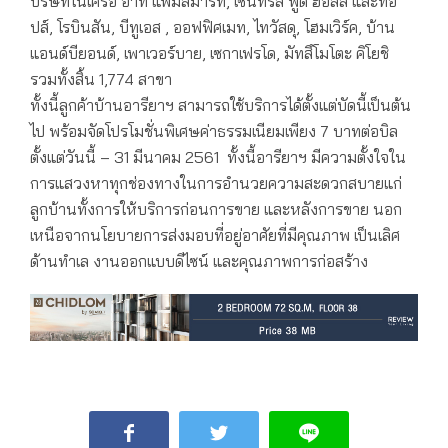
บริษัทในเครือ อาทิ แฟมิลี่มาร์ท, เซ็นทรัล ฟู้ด ฮอลล์ และท้อ
ปส์, โรบินสัน, บีทูเอส , ออฟฟิศเมท, ไทวัสดุ, โฮมเวิร์ค, บ้าน
แอนด์บียอนด์, เพาเวอร์บาย, เซกาเฟรโด, มัทสึโมโตะ คิโยชิ
รวมทั้งสิ้น 1,774 สาขา
ทั้งนี้ลูกค้าบ้านอารียาฯ สามารถใช้บริการได้ตั้งแต่บัดนี้เป็นต้น
ไป พร้อมจัดโปรโมชั่นพิเศษค่าธรรมเนียมเพียง 7 บาทต่อบิล
ตั้งแต่วันนี้ – 31 มีนาคม 2561 ทั้งนี้อารียาฯ มีความตั้งใจใน
การแสวงหาทุกช่องทางในการอำนวยความสะดวกสบายแก่
ลูกบ้านทั้งการให้บริการก่อนการขาย และหลังการขาย นอก
เหนือจากนโยบายการส่งมอบที่อยู่อาศัยที่มีคุณภาพ เป็นเลิศ
ด้านทำเล งานออกแบบดีไซน์ และคุณภาพการก่อสร้าง