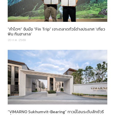
“คำโตๆ” จับมือ “Fin Trip” เจาะตลาดทัวร์ต่างประเทศ ‘เที่ยว
ฟิน กินฮาลาล’
20 ก.ค. 2569
“VIMARNO Sukhumvit-Bearing” ทาวน์โฮมระดับลักชัวรี