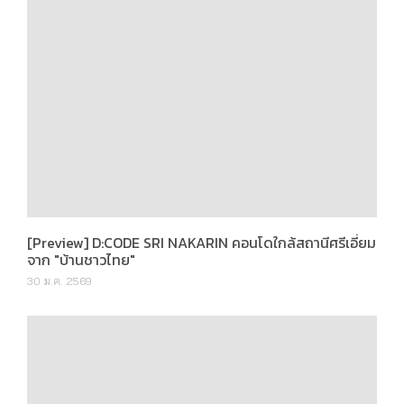
[Preview] D:CODE SRI NAKARIN คอนโดใกล้สถานีศรีเอี่ยม
จาก "บ้านชาวไทย"
30 ม.ค. 2569