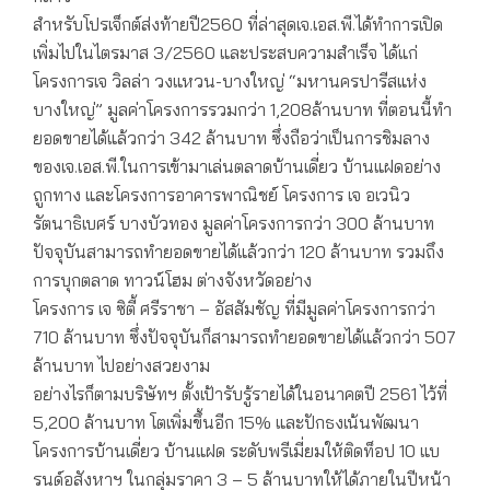
สำหรับโปรเจ็กต์ส่งท้ายปี2560 ที่ล่าสุดเจ.เอส.พี.ได้ทำการเปิด
เพิ่มไปในไตรมาส 3/2560 และประสบความสำเร็จ ได้แก่
โครงการเจ วิลล่า วงแหวน-บางใหญ่ “มหานครปารีสแห่ง
บางใหญ่” มูลค่าโครงการรวมกว่า 1,208ล้านบาท ที่ตอนนี้ทำ
ยอดขายได้แล้วกว่า 342 ล้านบาท ซึ่งถือว่าเป็นการชิมลาง
ของเจ.เอส.พี.ในการเข้ามาเล่นตลาดบ้านเดี่ยว บ้านแฝดอย่าง
ถูกทาง และโครงการอาคารพาณิชย์ โครงการ เจ อเวนิว
รัตนาธิเบศร์ บางบัวทอง มูลค่าโครงการกว่า 300 ล้านบาท
ปัจจุบันสามารถทำยอดขายได้แล้วกว่า 120 ล้านบาท รวมถึง
การบุกตลาด ทาวน์โฮม ต่างจังหวัดอย่าง
โครงการ เจ ซิตี้ ศรีราชา – อัสสัมชัญ ที่มีมูลค่าโครงการกว่า
710 ล้านบาท ซึ่งปัจจุบันก็สามารถทำยอดขายได้แล้วกว่า 507
ล้านบาท ไปอย่างสวยงาม
อย่างไรก็ตามบริษัทฯ ตั้งเป้ารับรู้รายได้ในอนาคตปี 2561 ไว้ที่
5,200 ล้านบาท โตเพิ่มขึ้นอีก 15% และปักธงเน้นพัฒนา
โครงการบ้านเดี่ยว บ้านแฝด ระดับพรีเมี่ยมให้ติดท็อป 10 แบ
รนด์อสังหาฯ ในกลุ่มราคา 3 – 5 ล้านบาทให้ได้ภายในปีหน้า