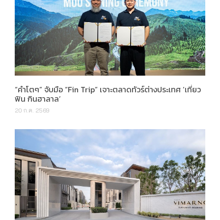
“คำโตๆ” จับมือ “Fin Trip” เจาะตลาดทัวร์ต่างประเทศ ‘เที่ยว
ฟิน กินฮาลาล’
20 ก.ค. 2569