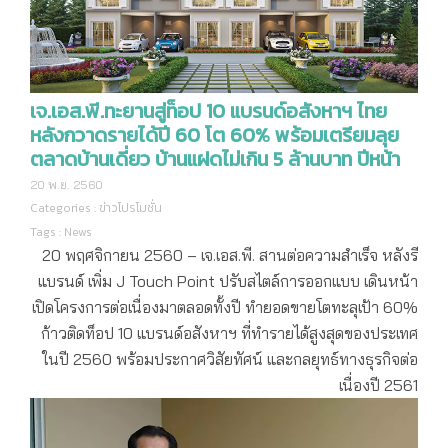
เจ.เอส.พี.ทะยานสู่ท็อป 10 แบรนด์อสังหาฯ ไทย
หลังกวาดรายได้ปี 60 โต 60% พร้อมเตรียมลุย
ตลาดบ้านเดี่ยว บ้านแฝดไม่เกิน 5 ล้านบาท ปีหน้า
20 พ.ย. 2560
Categories :
ข่าวโปรโมชั่น
Tags :
News
20 พฤศจิกายน 2560 – เจ.เอส.พี. สานต่อความสำเร็จ หลังรี
แบรนด์ เพิ่ม J Touch Point ปรับสไตล์การออกแบบ เดินหน้า
เปิดโครงการต่อเนื่องมาตลอดทั้งปี ทำยอดขายโตทะลุเป้า 60%
ก้าวติดท็อป 10 แบรนด์อสังหาฯ ที่ทำรายได้สูงสุดของประเทศ
ในปี 2560 พร้อมประกาศวิสัยทัศน์ และกลยุทธ์ทางธุรกิจต่อ
เนื่องปี 2561