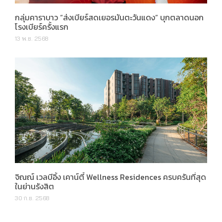
กลุ่มคาราบาว “ส่งเบียร์สดเยอรมันตะวันแดง” บุกตลาดนอก
โรงเบียร์ครั้งแรก
13 พ.ย. 2568
จิณณ์ เวลบีอิ้ง เคาน์ตี้ Wellness Residences ครบครันที่สุด
ในย่านรังสิต
30 ก.ย. 2568