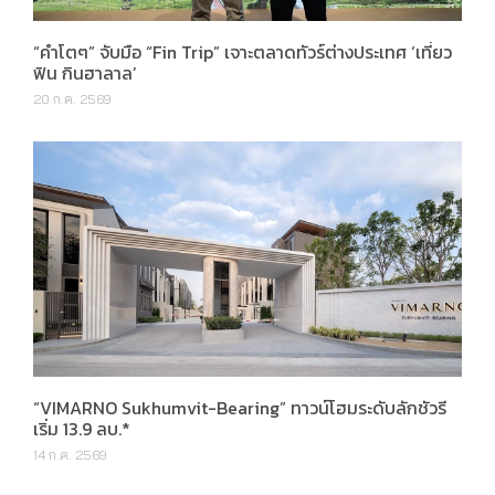
“คำโตๆ” จับมือ “Fin Trip” เจาะตลาดทัวร์ต่างประเทศ ‘เที่ยว
ฟิน กินฮาลาล’
20 ก.ค. 2569
“VIMARNO Sukhumvit-Bearing” ทาวน์โฮมระดับลักชัวรี
เริ่ม 13.9 ลบ.*
14 ก.ค. 2569