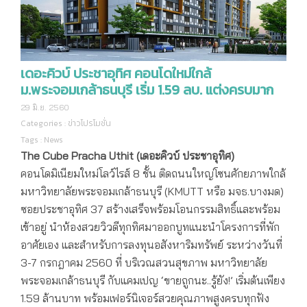
เดอะคิวบ์ ประชาอุทิศ คอนโดใหม่ใกล้
ม.พระจอมเกล้าธนบุรี เริ่ม 1.59 ลบ. แต่งครบมาก
29 มิ.ย. 2560
Categories :
ข่าวโปรโมชั่น
Tags :
News
The Cube Pracha Uthit (เดอะคิวบ์ ประชาอุทิศ)
คอนโดมิเนียมใหม่โลว์ไรส์ 8 ชั้น ติดถนนใหญ่โซนศักยภาพใกล้
มหาวิทยาลัยพระจอมเกล้าธนบุรี (KMUTT หรือ มจธ.บางมด)
ซอยประชาอุทิศ 37 สร้างเสร็จพร้อมโอนกรรมสิทธิ์และพร้อม
เข้าอยู่ นำห้องสวยวิวดีทุกทิศมาออกบูทแนะนำโครงการที่พัก
อาศัยเอง และสำหรับการลงทุนอสังหาริมทรัพย์ ระหว่างวันที่
3-7 กรกฎาคม 2560 ที่ บริเวณสวนสุขภาพ มหาวิทยาลัย
พระจอมเกล้าธนบุรี กับแคมเปญ ‘ขายถูกนะ..รู้ยัง!’ เริ่มต้นเพียง
1.59 ล้านบาท พร้อมเฟอร์นิเจอร์สวยคุณภาพสูงครบทุกฟัง