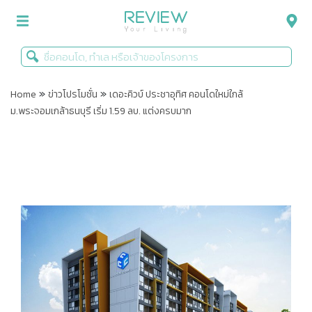
»
»
รีวิวคอนโด
Home
ข่าวโปรโมชั่น
เดอะคิวบ์ ประชาอุทิศ คอนโดใหม่ใกล้
ม.พระจอมเกล้าธนบุรี เริ่ม 1.59 ลบ. แต่งครบมาก
รีวิวบ้าน
รีวิวทาวน์โฮม
Life+Style
Infographic
ข่าวโปรโมชั่น