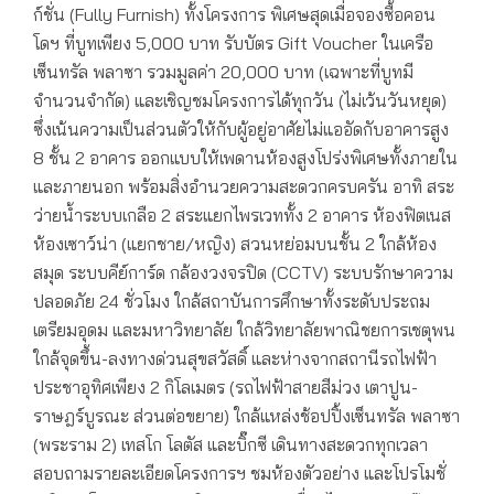
ก์ชั่น (Fully Furnish) ทั้งโครงการ พิเศษสุดเมื่อจองซื้อคอน
โดฯ ที่บูทเพียง 5,000 บาท รับบัตร Gift Voucher ในเครือ
เซ็นทรัล พลาซา รวมมูลค่า 20,000 บาท (เฉพาะที่บูทมี
จำนวนจำกัด) และเชิญชมโครงการได้ทุกวัน (ไม่เว้นวันหยุด)
ซึ่งเน้นความเป็นส่วนตัวให้กับผู้อยู่อาศัยไม่แออัดกับอาคารสูง
8 ชั้น 2 อาคาร ออกแบบให้เพดานห้องสูงโปร่งพิเศษทั้งภายใน
และภายนอก พร้อมสิ่งอำนวยความสะดวกครบครัน อาทิ สระ
ว่ายน้ำระบบเกลือ 2 สระแยกไพรเวททั้ง 2 อาคาร ห้องฟิตเนส
ห้องเซาว์น่า (แยกชาย/หญิง) สวนหย่อมบนชั้น 2 ใกล้ห้อง
สมุด ระบบคีย์การ์ด กล้องวงจรปิด (CCTV) ระบบรักษาความ
ปลอดภัย 24 ชั่วโมง ใกล้สถาบันการศึกษาทั้งระดับประถม
เตรียมอุดม และมหาวิทยาลัย ใกล้วิทยาลัยพาณิชยการเชตุพน
ใกล้จุดขึ้น-ลงทางด่วนสุขสวัสดิ์ และห่างจากสถานีรถไฟฟ้า
ประชาอุทิศเพียง 2 กิโลเมตร (รถไฟฟ้าสายสีม่วง เตาปูน-
ราษฎร์บูรณะ ส่วนต่อขยาย) ใกล้แหล่งช้อปปิ้งเซ็นทรัล พลาซา
(พระราม 2) เทสโก โลตัส และบิ๊กซี เดินทางสะดวกทุกเวลา
สอบถามรายละเอียดโครงการฯ ชมห้องตัวอย่าง และโปรโมชั่