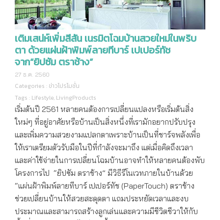
เติมเสน่ห์เพิ่มสีสัน เนรมิตโฉมบ้านสวยใหม่ในพริบ
ตา ด้วยแผ่นฝ้าพิมพ์ลายทีบาร์ เปเปอร์ทัช
จาก“ยิปซัม ตราช้าง”
27 ธ.ค. 2560
Categories :
ข่าวโปรโมชั่น
Tags :
Lifestyle
,
LivingProducts
เริ่มต้นปี 2561 หลายคนต้องการเปลี่ยนแปลงหรือเริ่มต้นสิ่ง
ใหม่ๆ ที่อยู่อาศัยหรือบ้านเป็นสิ่งหนึ่งที่เรามักอยากปรับปรุง
และเพิ่มความสวยงามแปลกตาเพราะบ้านเป็นที่ชาร์จพลังเพื่อ
ให้เราเตรียมตัวรับมือในปีที่กำลังจะมาถึง แต่เมื่อคิดถึงเวลา
และค่าใช้จ่ายในการเปลี่ยนโฉมบ้านอาจทำให้หลายคนต้องพับ
โครงการไป “ยิปซัม ตราช้าง” มีวิธีรีโนเวทภายในบ้านด้วย
“แผ่นฝ้าพิมพ์ลายทีบาร์ เปเปอร์ทัช (PaperTouch) ตราช้าง
ช่วยเปลี่ยนบ้านให้สวยสะดุดตา แถมประหยัดเวลาและงบ
ประมาณและสามารถสร้างลูกเล่นและความมีชีวิตชีวาให้กับ