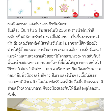
เทคนิคการตกแต่งด้วยแผ่นฝ้าพิมพ์ลาย
สีเหลือง เป็น 1 ใน 3 สีมาแรงในปี 2561 เพราะเชื่อกันว่าสี
เหลืองเป็นสีเรียกทรัพย์ คงจะดีไม่น้อยหากตื่นขึ้นมาเราจะได้
เห็นสีมงคลเรียกพลังให้เราในวันใหม่ นอกจากนี้สีเหลืองยัง
ช่วยให้รู้สึกผ่อนคลายหลับสบาย สามารถเลือกการมิ๊กซ์แอนด์
แมชฝ้าเพดานลวดลายด้วยดอกไม้จากลายพวงผกา สลับกับสี
พื้นเหลืองอ่อนของลายนวลจันทร์เพื่อไม่ให้ดูลายตาจนเกินไป
ใช้วอลล์เปเปอร์ ผ้าม่าน และชุดเครื่องนอนสีเหลืองสร้างความ
กลมกลืนทั่วห้อง เสริมสีขาว สีเทา และสีเข้มของเนื้อไม้และ
ธรรมชาติ ด้วยผนัง โคมไฟ เฟอร์นิเจอร์ไม้หรือเนื้อผ้าธรรมชาติ
ช่วยสร้างความบาลานซ์ของห้องและขับให้สีเหลืองดูโดดเด่น
ยิ่งขึ้น