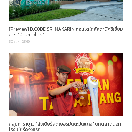
[Preview] D:CODE SRI NAKARIN คอนโดใกล้สถานีศรีเอี่ยม
จาก "บ้านชาวไทย"
30 ม.ค. 2569
กลุ่มคาราบาว “ส่งเบียร์สดเยอรมันตะวันแดง” บุกตลาดนอก
โรงเบียร์ครั้งแรก