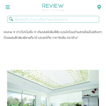
»
»
รีวิวคอนโด
Home
ข่าวโปรโมชั่น
เติมเสน่ห์เพิ่มสีสัน เนรมิตโฉมบ้านสวยใหม่ในพริบตา
ด้วยแผ่นฝ้าพิมพ์ลายทีบาร์ เปเปอร์ทัช จาก“ยิปซัม ตราช้าง”
รีวิวบ้าน
รีวิวทาวน์โฮม
Life+Style
Infographic
ข่าวโปรโมชั่น