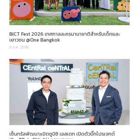
BICT Fest 2026 เทศกาลละครนานาชาติสำหรับเด็กและ
เยาวชน @One Bangkok
9 ก.ค. 2569
เซ็นทรัลพัฒนาxมิตซูบิชิ เอสเตท เปิดตัวบิ๊กโปรเจกต์