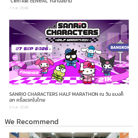
‘CenTRal cENtrAL’ กลางสยาม
7 ก.ค. 2569
SANRIO CHARACTERS HALF MARATHON ณ วัน แบงค็
อก ครั้งแรกในไทย
3 ก.ค. 2569
We Recommend