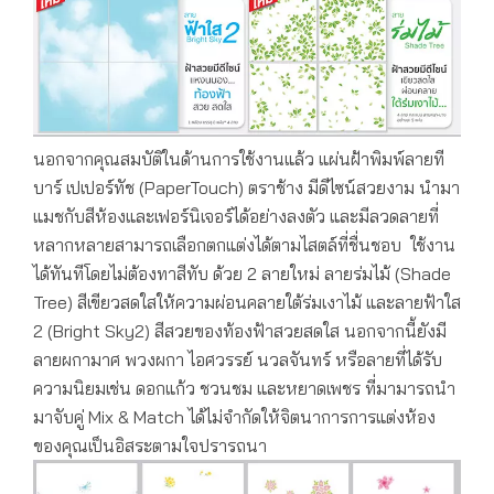
นอกจากคุณสมบัติในด้านการใช้งานแล้ว แผ่นฝ้าพิมพ์ลายที
บาร์ เปเปอร์ทัช (PaperTouch) ตราช้าง มีดีไซน์สวยงาม นำมา
แมชกับสีห้องและเฟอร์นิเจอร์ได้อย่างลงตัว และมีลวดลายที่
หลากหลายสามารถเลือกตกแต่งได้ตามไสตล์ที่ชื่นชอบ ใช้งาน
ได้ทันทีโดยไม่ต้องทาสีทับ ด้วย 2 ลายใหม่ ลายร่มไม้ (Shade
Tree) สีเขียวสดใสให้ความผ่อนคลายใต้ร่มเงาไม้ และลายฟ้าใส
2 (Bright Sky2) สีสวยของท้องฟ้าสวยสดใส นอกจากนี้ยังมี
ลายผกามาศ พวงผกา ไอศวรรย์ นวลจันทร์ หรือลายที่ได้รับ
ความนิยมเช่น ดอกแก้ว ชวนชม และหยาดเพชร ที่มามารถนำ
มาจับคู่ Mix & Match ได้ไม่จำกัดให้จิตนาการการแต่งห้อง
ของคุณเป็นอิสระตามใจปรารถนา