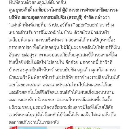
พื้นที่ส่วนตัวของคุณได้ดีมากขึ้น
คุณยุทธศักดิ์ นฤชัยปราโมทย์ ผู้อำนวยการฝ่ายสถาปัตยกรรม
บริษัท สยามอุตสาหกรรมยิปซัม
(
สระบุรี
)
จำกัด
กล่าวว่า
“แผ่นฝ้าพิมพ์ลายทีบาร์ เปเปอร์ทัช (PaperTouch) ตราช้าง
เหมาะสำหรับการรีโนเวทฝ้าในบ้าน ด้วยผิวหน้าแผ่นฝ้า
เคลือบพิเศษ สามารถเช็ดทำความสะอาดได้ หมดปัญหาเรื่อง
คราบสกปรก ทั้งยังปลอดฝุ่น ไม่มีฝุ่นผงของเส้นใยไฟเบอร์ที่เป็น
อันตรายต่อสุขภาพ และปลอดภัยด้วยคุณสมบัติกระดาษที่ติด
กับเนื้อยิปซัมไม่ติดไฟ ไม่ลามไฟ อีกด้วย นอกจากนี้ ถ้าฝ้าที่
บ้านของคุณเป็นฝ้าทีบาร์ ระบบยิปซัม อยู่แล้ว คุณก็สามารถ
นำแผ่นฝ้าพิมพ์ลายทีบาร์ เปเปอร์ทัช ตราช้าง มาเปลี่ยนใหม่ได้
เลย โดยยกแผ่นเก่าออกและนำแผ่นใหม่ไปใส่ทดแทนได้เลย
และด้วยเทคโนโลยีชีตร็อคแบรนด์ทำให้แผ่นแข็งแรงทนทาน
ลดการแตกหักบริเวณขอบ สะดวกในการตัดแผ่นเพื่อติดตั้ง
บริเวณขอบมุมรอบห้องหรือเจาะช่องดาวน์ไลท์ได้โดยใช้คัด
เตอร์ขนาดใหญ่ตัดได้เลยทำให้ติดตั้งได้รวดเร็ว ไม่แอ่นตัว จึง
ลดการแก้ไขงานในภายหลัง