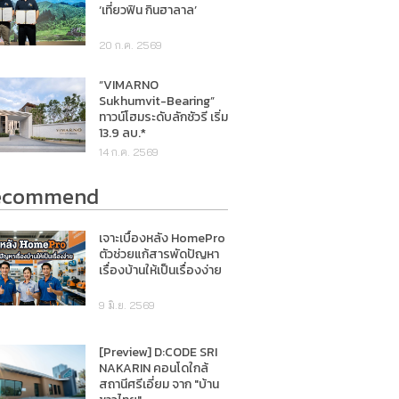
‘เที่ยวฟิน กินฮาลาล’
20 ก.ค. 2569
“VIMARNO
Sukhumvit-Bearing”
ทาวน์โฮมระดับลักชัวรี เริ่ม
13.9 ลบ.*
14 ก.ค. 2569
ecommend
เจาะเบื้องหลัง HomePro
ตัวช่วยแก้สารพัดปัญหา
เรื่องบ้านให้เป็นเรื่องง่าย
9 มิ.ย. 2569
[Preview] D:CODE SRI
NAKARIN คอนโดใกล้
สถานีศรีเอี่ยม จาก "บ้าน