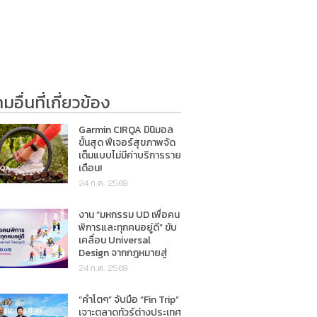
อื่นที่เกี่ยวข้อง
Garmin CIRQA มินิมอล
ขั้นสุด ฟีเจอร์สุขภาพจัด
เต็มแบบไม่มีค่าบริการราย
เดือน!
24 ก.ค. 2569
งาน “มหกรรม UD เพื่อคน
พิการและทุกคนอยู่ดี” ขับ
เคลื่อน Universal
Design จากกฎหมายสู่
การใช้ชีวิตจริง
24 ก.ค. 2569
“คำโตๆ” จับมือ “Fin Trip”
เจาะตลาดทัวร์ต่างประเทศ