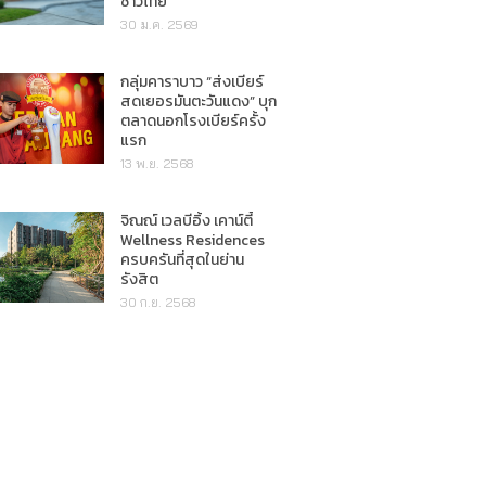
ชาวไทย"
30 ม.ค. 2569
กลุ่มคาราบาว “ส่งเบียร์
สดเยอรมันตะวันแดง” บุก
ตลาดนอกโรงเบียร์ครั้ง
แรก
13 พ.ย. 2568
จิณณ์ เวลบีอิ้ง เคาน์ตี้
Wellness Residences
ครบครันที่สุดในย่าน
รังสิต
30 ก.ย. 2568