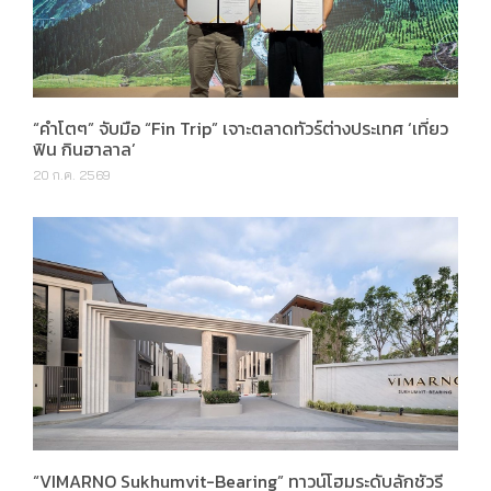
“คำโตๆ” จับมือ “Fin Trip” เจาะตลาดทัวร์ต่างประเทศ ‘เที่ยว
ฟิน กินฮาลาล’
20 ก.ค. 2569
“VIMARNO Sukhumvit-Bearing” ทาวน์โฮมระดับลักชัวรี