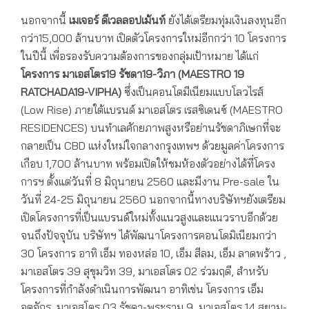
นอกจากนี้
เมเจอร์ ดีเวลลอปเม้นท์
ยังได้เตรียมทุ่มเงินลงทุนอีก
กว่า15,000 ล้านบาท เปิดตัวโครงการใหม่อีกกว่า 10 โครงการ
ในปีนี้ เพื่อรองรับความต้องการของกลุ่มเป้าหมาย ได้แก่
โครงการ มาเอสโตร
19 รัชดา19-วิภา (MAESTRO 19
RATCHADA19-VIPHA
)
ซึ่งเป็นคอนโดมีเนียมแบบโลวไรส์
(Low Rise) ภายใต้แบรนด์ มาเอสโตร เรสซิเดนซ์ (MAESTRO
RESIDENCES) บนทำเลศักยภาพสูงหรือย่านรัชดาภิเษกที่จะ
กลายเป็น CBD แห่งใหม่ใจกลางกรุงเทพฯ ด้วยมูลค่าโครงการ
เกือบ 1,700 ล้านบาท พร้อมเปิดให้ชมห้องตัวอย่างได้ที่โครง
การฯ ตั้งแต่วันที่ 8 มิถุนายน 2560 และมีงาน Pre-sale ใน
วันที่ 24-25 มิถุนายน 2560 นอกจากนี้ทางบริษัทฯยังเตรียม
เปิดโครงการที่เป็นแบรนด์ใหม่ทั้งแนวสูงและแนวราบอีกด้วย
จนถึงปัจจุบัน บริษัทฯ ได้พัฒนาโครงการคอนโดมิเนียมกว่า
30 โครงการ อาทิ เอ็ม ทองหล่อ 10, เอ็ม สีลม, เอ็ม ลาดพร้าว ,
มาเอสโตร 39 สุขุมวิท 39, มาเอสโตร 02 ร่วมฤดี, สำหรับ
โครงการที่กำลังดำเนินการพัฒนา อาทิเช่น โครงการ เอ็ม
จตุจักร, มาเอสโตร 03 รัชดา-พระราม 9, มาเอสโตร 14 สยาม-