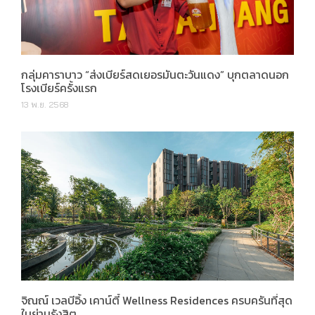
กลุ่มคาราบาว “ส่งเบียร์สดเยอรมันตะวันแดง” บุกตลาดนอก
โรงเบียร์ครั้งแรก
13 พ.ย. 2568
จิณณ์ เวลบีอิ้ง เคาน์ตี้ Wellness Residences ครบครันที่สุด
ในย่านรังสิต