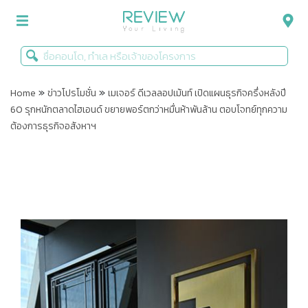
»
»
รีวิวคอนโด
Home
ข่าวโปรโมชั่น
เมเจอร์ ดีเวลลอปเม้นท์ เปิดแผนธุรกิจครึ่งหลังปี
60 รุกหนักตลาดไฮเอนด์ ขยายพอร์ตกว่าหมื่นห้าพันล้าน ตอบโจทย์ทุกความ
รีวิวบ้าน
ต้องการธุรกิจอสังหาฯ
รีวิวทาวน์โฮม
Life+Style
Infographic
ข่าวโปรโมชั่น