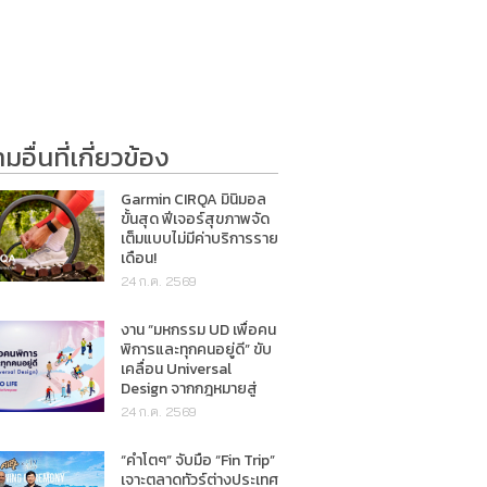
อื่นที่เกี่ยวข้อง
Garmin CIRQA มินิมอล
ขั้นสุด ฟีเจอร์สุขภาพจัด
เต็มแบบไม่มีค่าบริการราย
เดือน!
24 ก.ค. 2569
งาน “มหกรรม UD เพื่อคน
พิการและทุกคนอยู่ดี” ขับ
เคลื่อน Universal
Design จากกฎหมายสู่
การใช้ชีวิตจริง
24 ก.ค. 2569
“คำโตๆ” จับมือ “Fin Trip”
เจาะตลาดทัวร์ต่างประเทศ