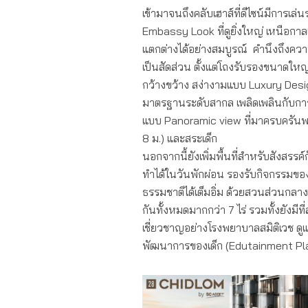
เข้ามาจนถึงคลับเฮาส์ที่ดีไซน์มีการเล
Embassy Look ที่ดูยิ่งใหญ่ เหนือกาล
แตกต่างได้อย่างสมบูรณ์ คำนึงถึงควา
เป็นสัดส่วน ตั้งแต่โถงรับรองขนาดใหญ
กว้างขว้าง สง่างามแบบ Luxury Design
มาตรฐานระดับสากล เพลิดเพลินกับกา
แบบ Panoramic view ที่มาครบครันพ
8 ม.) และสระเด็ก
นอกจากนี้ยังเพิ่มพื้นที่สำหรับสังสรรค์
ทำได้ในวันพักผ่อน รองรับกิจกรรมของค
ธรรมชาติได้เต็มอิ่ม ด้วยสวนส่วนกลา
กันทั้งหมดมากกว่า 7 ไร่ รวมทั้งยังมีที่
เชี่ยวชาญอย่างโรงพยาบาลสมิติเวช ดู
พัฒนาการของเด็ก (Edutainment Pl