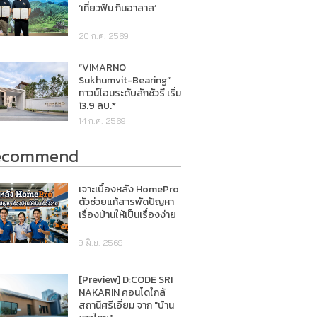
‘เที่ยวฟิน กินฮาลาล’
20 ก.ค. 2569
“VIMARNO
Sukhumvit-Bearing”
ทาวน์โฮมระดับลักชัวรี เริ่ม
13.9 ลบ.*
14 ก.ค. 2569
ecommend
เจาะเบื้องหลัง HomePro
ตัวช่วยแก้สารพัดปัญหา
เรื่องบ้านให้เป็นเรื่องง่าย
9 มิ.ย. 2569
[Preview] D:CODE SRI
NAKARIN คอนโดใกล้
สถานีศรีเอี่ยม จาก "บ้าน