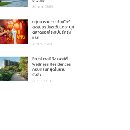
ชาวไทย"
30 ม.ค. 2569
กลุ่มคาราบาว “ส่งเบียร์
สดเยอรมันตะวันแดง” บุก
ตลาดนอกโรงเบียร์ครั้ง
แรก
13 พ.ย. 2568
จิณณ์ เวลบีอิ้ง เคาน์ตี้
Wellness Residences
ครบครันที่สุดในย่าน
รังสิต
30 ก.ย. 2568