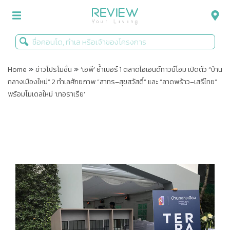
»
»
รีวิวคอนโด
Home
ข่าวโปรโมชั่น
‘เอพี’ ย้ำเบอร์ 1 ตลาดไฮเอนด์ทาวน์โฮม เปิดตัว “บ้าน
กลางเมืองใหม่” 2 ทำเลศักยภาพ “สาทร–สุขสวัสดิ์” และ “ลาดพร้าว–เสรีไทย”
รีวิวบ้าน
พร้อมโมเดลใหม่ ‘เทอราเรีย’
รีวิวทาวน์โฮม
Life+Style
Infographic
ข่าวโปรโมชั่น