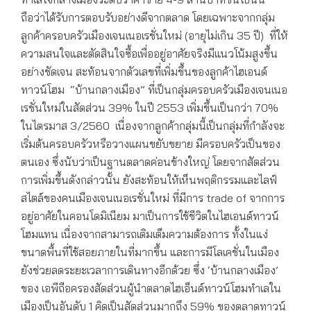
ถือว่าได้รับการตอบรับอย่างดีจากตลาด โดยเฉพาะจากกลุ่ม
ลูกค้าครอบครัวเมืองเจนเนอเรชั่นใหม่ (อายุไม่เกิน 35 ปี) ที่ให้
ความสนใจและตัดสินใจซื้อเพื่ออยู่อาศัยจริงมีแนวโน้มสูงขึ้น
อย่างชัดเจน สะท้อนจากตัวเลขที่เพิ่มขึ้นของลูกค้าไฮเอนด์
ทาวน์โฮม “บ้านกลางเมือง” ที่เป็นกลุ่มครอบครัวเมืองเจนเนอ
เรชั่นใหม่ในสัดส่วน 39% ในปี 2553 เพิ่มขึ้นเป็นกว่า 70%
ในไตรมาส 3/2560 เนื่องจากลูกค้ากลุ่มนี้เป็นกลุ่มที่กำลังจะ
เริ่มต้นครอบครัวหรือวางแผนขยับขยาย มีครอบครัวเป็นของ
ตนเอง ซึ่งนับว่าเป็นฐานตลาดค่อนข้างใหญ่ โดยจากสัดส่วน
การเพิ่มขึ้นดังกล่าวนั้น ยังสะท้อนให้เห็นพฤติกรรมและไลฟ์
สไตล์ของคนเมืองเจนเนอเรชั่นใหม่ ที่มีการ trade of จากการ
อยู่อาศัยในคอนโดมิเนียม มาเป็นการใช้ชีวิตในไฮเอนด์ทาวน์
โฮมแทน เนื่องจากสามารถเติมเต็มความต้องการ ทั้งในแง่
ขนาดพื้นที่ใช้สอยภายในที่มากขึ้น และการมีโลเคชั่นในเมือง
ยังช่วยลดระยะเวลาการเดินทางอีกด้วย ซึ่ง ‘บ้านกลางเมือง’
ของ เอพีถือครองสัดส่วนผู้นำตลาดไฮเอ็นด์ทาวน์โฮมทำเลใน
เมืองเป็นอันดับ 1 คิดเป็นสัดส่วนมากถึง 59% ของตลาดทาวน์