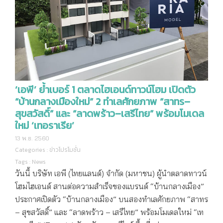
‘เอพี’ ย้ำเบอร์ 1 ตลาดไฮเอนด์ทาวน์โฮม เปิดตัว
“บ้านกลางเมืองใหม่” 2 ทำเลศักยภาพ “สาทร–
สุขสวัสดิ์” และ “ลาดพร้าว–เสรีไทย” พร้อมโมเดล
ใหม่ ‘เทอราเรีย’
13 พ.ย. 2560
Categories :
ข่าวโปรโมชั่น
Tags :
News
วันนี้ บริษัท เอพี (ไทยแลนด์) จำกัด (มหาชน) ผู้นำตลาดทาวน์
โฮมไฮเอนด์ สานต่อความสำเร็จของแบรนด์ “บ้านกลางเมือง”
ประกาศเปิดตัว “บ้านกลางเมือง” บนสองทำเลศักยภาพ “สาทร
– สุขสวัสดิ์” และ “ลาดพร้าว – เสรีไทย” พร้อมโมเดลใหม่ “เท