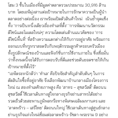
โฮม 3 ชั้นในเมืองที่มีมูลค่าตลาดรวมประมาณ 30,916 ล้าน
บาท โดยเอพีมุ่งสานต่อเป้าหมายในการรักษาความเป็นผู้นำ
ตลาดอย่างต่อเนื่อง เราพร้อมเปิดตัวสินค้าใหม่ เน้นย้ำจุดแข็ง
ทั้ง ‘การเป็นหนึ่งเดียวเรื่องทำเลที่ตั้ง’ ‘การพัฒนานวัตกรรม
ดีไซน์และโมเดลใหม่ๆ’ ความโดดเด่นด้านแนวคิดของ ‘การ
ดีไซน์พื้นที่’ ที่สร้างความแตกต่างให้กับการอยู่อาศัย พร้อมการ
ออกแบบที่หรูหราสอดรับกับพฤติกรรมลูกค้าครอบครัวเมือง
ทั้งรูปลักษณ์ของบ้านและฟังก์ชั่นการใช้งานภายใน ซึ่งเชื่อมั่น
ว่าทั้งหมดนี้จะได้รับการตอบรับที่ดีและช่วยดันยอดขายให้เกิน
เป้าหมายที่ตั้งไว้”
“เอพีตระหนักดีว่า ‘ทำเล’ คือปัจจัยสำคัญลำดับต้นๆ ในการ
ตัดสินใจซื้อที่อยู่อาศัย จึงเลือกพัฒนาบ้านกลางเมืองโครงการ
ใหม่ ณ สองทำเลศักยภาพสูง คือ ‘สาทร – สุขสวัสดิ์’ ติดถนน
สุขสวัสดิ์ ใช้เวลาเดินทางสู่ใจกลางธุรกิจย่านสาทรได้อย่าง
รวดเร็วด้วยสะพานภูมิพลหรือทางพิเศษเฉลิมมหานคร และ
‘ลาดพร้าว – เสรีไทย’ ติดถนนใหญ่ ใช้เวลาเดินทางสู่ศูนย์กลาง
ย่านธุรกิจแห่งใหม่เชื่อมต่อลาดพร้าว-รัชดา-พระราม 9 อย่าง