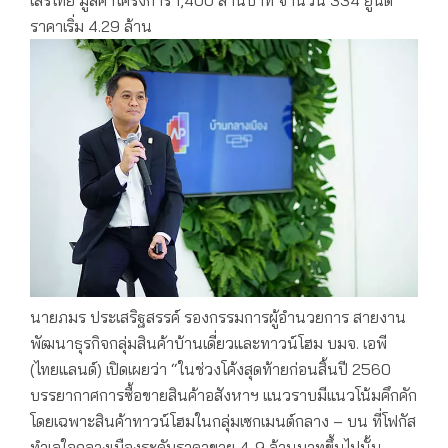
ราคาเริ่ม 4.29 ล้าน
นายภมร ประเสริฐสรรค์ รองกรรมการผู้อำนวยการ สายงาน
พัฒนาธุรกิจกลุ่มสินค้าบ้านเดี่ยวและทาวน์โฮม บมจ. เอพี
(ไทยแลนด์) เปิดเผยว่า “ในช่วงโค้งสุดท้ายก่อนสิ้นปี 2560
บรรยากาศการซื้อขายสินค้าอสังหาฯ แนวราบมีแนวโน้มคึกคัก
โดยเฉพาะสินค้าทาวน์โฮมในกลุ่มเซกเมนต์กลาง – บน ที่โฟกัส
ทำเลใจกลางเมืองระดับราคาขาย 4-9 ล้านบาทขึ้นไปนั้น