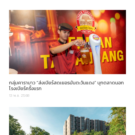
กลุ่มคาราบาว “ส่งเบียร์สดเยอรมันตะวันแดง” บุกตลาดนอก
โรงเบียร์ครั้งแรก
13 พ.ย. 2568