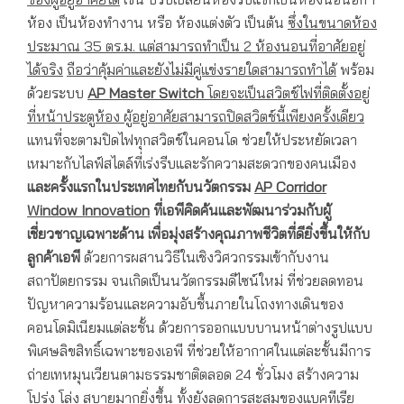
ห้อง เป็นห้องทำงาน หรือ ห้องแต่งตัว เป็นต้น
ซึ่งในขนาดห้อง
ประมาณ
35 ตร.ม. แต่สามารถทำเป็น 2 ห้องนอนที่อาศัยอยู่
ได้จริง
ถือว่าคุ้มค่าและยังไม่มีคู่แข่งรายใดสามารถทำได้
พร้อม
ด้วยระบบ
AP Master Switch
โดยจะเป็นสวิตช์ไฟที่ติดตั้งอยู่
ที่หน้าประตูห้อง ผู้อยู่อาศัยสามารถปิดสวิตช์นี้เพียงครั้งเดียว
แทนที่จะตามปิดไฟทุกสวิตช์ในคอนโด ช่วยให้ประหยัดเวลา
เหมาะกับไลฟ์สไตล์ที่เร่งรีบและรักความสะดวกของคนเมือง
และครั้งแรกในประเทศไทยกับนวัตกรรม
AP Corridor
Window Innovation
ที่เอพีคิดค้นและพัฒนาร่วมกับผู้
เชี่ยวชาญเฉพาะด้าน เพื่อมุ่งสร้างคุณภาพชีวิตที่ดียิ่งขึ้นให้กับ
ลูกค้าเอพี
ด้วยการผสานวิธีในเชิงวิศวกรรมเข้ากับงาน
สถาปัตยกรรม จนเกิดเป็นนวัตกรรมดีไซน์ใหม่ ที่ช่วยลดทอน
ปัญหาความร้อนและความอับชื้นภายในโถงทางเดินของ
คอนโดมิเนียมแต่ละชั้น ด้วยการออกแบบบานหน้าต่างรูปแบบ
พิเศษลิขสิทธิ์เฉพาะของเอพี ที่ช่วยให้อากาศในแต่ละชั้นมีการ
ถ่ายเทหมุนเวียนตามธรรมชาติตลอด 24 ชั่วโมง สร้างความ
โปร่ง โล่ง สบายมากยิ่งขึ้น ทั้งยังลดการสะสมของแบคทีเรีย