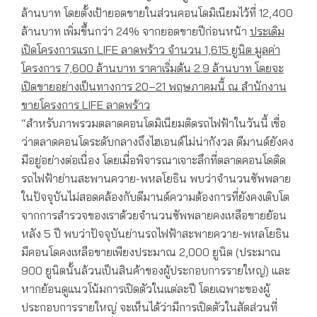
ล้านบาท โดยตั้งเป้ายอดขายในส่วนคอนโดมิเนียมไว้ที่ 12,400
ล้านบาท เพิ่มขึ้นกว่า 24% จากยอดขายปีก่อนหน้า
ประเดิม
เปิดโครงการแรก
LIFE ลาดพร้าว จำนวน 1,615 ยูนิต มูลค่า
โครงการ 7,600 ล้านบาท ราคาเริ่มต้น 2.9 ล้านบาท โดยจะ
เปิดขายอย่างเป็นทางการ 20–21 พฤษภาคมนี้ ณ สำนักงาน
ขายโครงการ LIFE ลาดพร้าว
“สำหรับภาพรวมตลาดคอนโดมิเนียมติดรถไฟฟ้าในวันนี้ เชื่อ
ว่าตลาดคอนโดระดับกลางถึงไฮเอนด์ไม่น่ากังวล ดีมานด์ยังคง
มีอยู่อย่างต่อเนื่อง โดยเมื่อพิจารณาเจาะลึกที่ตลาดคอนโดติด
รถไฟฟ้าย่านสะพานควาย-พหลโยธิน พบว่าจำนวนซัพพลาย
ในปัจจุบันไม่สอดคล้องกับดีมานด์ความต้องการที่ยังคงเติบโต
จากการสำรวจของเราด้วยจำนวนซัพพลายคงเหลือขายย้อน
หลัง 5 ปี พบว่าปัจจุบันย่านรถไฟฟ้าสะพายควาย-พหลโยธิน
มีคอนโดคงเหลือขายเพียงประมาณ 2,000 ยูนิต (ประมาณ
900 ยูนิตนั้นล้วนเป็นสินค้าของผู้ประกอบการรายใหญ่) และ
หากย้อนดูแนวโน้มการเปิดตัวในแต่ละปี โดยเฉพาะของผู้
ประกอบการรายใหญ่ จะเห็นได้ว่ามีการเปิดตัวในสัดส่วนที่