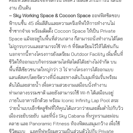
คอมพิวเตอร์และจอทัชสกรีน เพื่อความสะดวกในการนำเสนอ
งาน เป็นต้น
–
Sky Working Space & Cocoon Space
ออฟฟิศชิดขอบ
ฟ้าบนชั้น 45 เพิ่มสีสันและความครีเอทีฟให้การทำงานไม่
ซ้ำซากจำเจ พร้อมติดตั้ง Cocoon Space ให้เป็น Private
Space แม้จะอยู่ในพื้นที่ส่วนกลาง ก็สามารถนั่งทำงานได้โดย
ไม่ถูกรบกวนและสามารถใช้ Wi-fi ที่จัดเตรียมไว้ให้ได้เช่นกัน
นอกจากนี้ทางโครงการยังเตรียม Outdoor Facility เพิ่มพื้นที่
ชีวิตให้ออกแบบกิจกรรมตามไลฟ์สไตล์ได้อย่างไม่จำกัด บน
พื้นที่สีเขียวขนาดใหญ่กว่า 3 ไร่ ทางโครงการได้ออกแบบ
แลนด์สเคปโดยจัดวางที่นั่งและทางเดินในมุมที่ร่มรื่นพร้อม
ต้นไม้และสายน้ำ เพื่อความสวยงามเสมือนนั่งทำงาน
ท่ามกลางธรรมชาติ และยังสามารถใช้ Wi-fi ได้เสมือนอยู่
ภายในอาคารอีกด้วย พร้อม Iconic Infinity Lap Pool สระ
ว่ายน้ำแบบเอ็กซ์คลูซีฟที่ให้คุณได้แหวกว่ายและดื่มด่ำไปกับวิว
เมืองระยิบระยับ และที่นั่ง Sky Cabana ที่หรูหราและผ่อน
คลาย และ Panoramic Fitness ห้องฟิตเนสมุมกว้าง เพื่อใช้
ชีวิตแบบ แอคทีฟพร้อมความเป็นส่วนตัวไปกับ Private