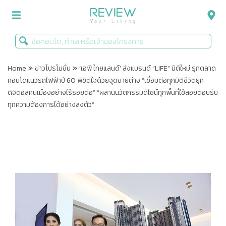
»
»
รีวิวคอนโด
Home
ข่าวโปรโมชั่น
‘เอพี ไทยแลนด์’ ส่งแบรนด์ “LIFE” มิติใหม่ รุกตลาด
คอนโดแนวรถไฟฟ้าปี 60 พิชิตใจด้วยจุดขายต่าง “เชื่อมต่อทุกมิติชีวิตยุค
รีวิวบ้าน
ดิจิตอลคนเมืองอย่างไร้รอยต่อ” “ผสานนวัตกรรมดีไซน์ทุกพื้นที่ใช้สอยตอบรับ
ทุกความต้องการได้อย่างลงตัว”
รีวิวทาวน์โฮม
Life+Style
Infographic
ข่าวโปรโมชั่น