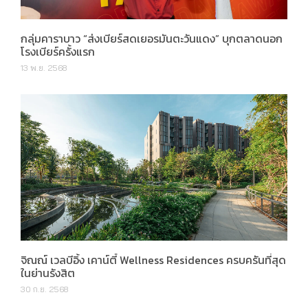
กลุ่มคาราบาว “ส่งเบียร์สดเยอรมันตะวันแดง” บุกตลาดนอก
โรงเบียร์ครั้งแรก
13 พ.ย. 2568
จิณณ์ เวลบีอิ้ง เคาน์ตี้ Wellness Residences ครบครันที่สุด
ในย่านรังสิต
30 ก.ย. 2568