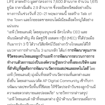
LIFE ลาดพร้าว มูลค่าโครงการ 7,600 ล้านบาท จำนวน 1,615
ยูนิต ราคาเริ่มต้น 2.9 ล้านบาท ซึ่งจะเปิดพรีเซลล์อย่างเป็น
ทางการในช่วงวันที่ 20–21 พฤษภาคมนี้ จะสร้าง Talk of
the Town และโกยยอดขายคอนโดมิเนียมล็อตใหญ่ได้อย่าง
แน่นอน
“เอพี (ไทยแลนด์) โดยคุณอนุพงษ์ อัศวโภคิน CEO และ
พันธมิตรสำคัญ คือ มิตซูบิชิ เอสเตท กรุ๊ป (MEC) ที่ได้ร่วมมือ
กันมากว่า 3 ปี ได้วางวิสัยทัศน์ไว้อย่างกว้างไกลและได้ให้
แนวทางการทำงานใน 3 แกนหลัก ได้แก่
การพัฒนาคุณภาพ
ชีวิตของคนไทยและลูกบ้านเอพี การพัฒนากระบวนการการ
ทำงานด้วยการแบ่งปันองค์ความรู้ระหว่างทั้งสองบริษัท และ
ที่สำคัญที่สุดคือการพัฒนานวัตกรรมสเปซและเทคโนโลยี
โดย
เอพี (ไทยแลนด์) มุ่งมั่นที่จะสร้างนวัตกรรมที่แตกต่างและ
ยั่งยืน โดยผสานแนวคิด AP Digital Community เข้ากับกา
รพัฒนาสเปซหรือพื้นที่ใช้สอย ให้ชีวิตประจำวันของลูกบ้านมี
ความสะดวกสบายและปลอดภัย” นายวิทการกล่าวสรุป
“เอพี ไทยแลนด์ กล้าที่จะแตกต่าง ผู้นำด้านนวัตกรรมเพื่อการ
อยู่อาศัยสำหรับคนเมือง”