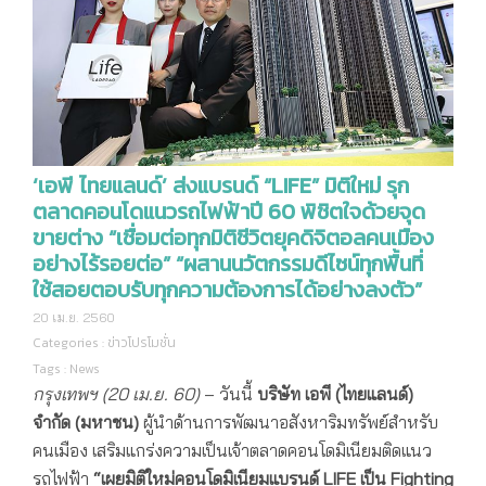
‘เอพี ไทยแลนด์’ ส่งแบรนด์ “LIFE” มิติใหม่ รุก
ตลาดคอนโดแนวรถไฟฟ้าปี 60 พิชิตใจด้วยจุด
ขายต่าง “เชื่อมต่อทุกมิติชีวิตยุคดิจิตอลคนเมือง
อย่างไร้รอยต่อ” “ผสานนวัตกรรมดีไซน์ทุกพื้นที่
ใช้สอยตอบรับทุกความต้องการได้อย่างลงตัว”
20 เม.ย. 2560
Categories :
ข่าวโปรโมชั่น
Tags :
News
กรุงเทพฯ
(20 เม.ย. 60)
– วันนี้
บริษัท เอพี (ไทยแลนด์)
จำกัด (มหาชน)
ผู้นำด้านการพัฒนาอสังหาริมทรัพย์สำหรับ
คนเมือง เสริมแกร่งความเป็นเจ้าตลาดคอนโดมิเนียมติดแนว
รถไฟฟ้า
“
เผยมิติใหม่คอนโดมิเนียมแบรนด์
LIFE เป็น Fighting