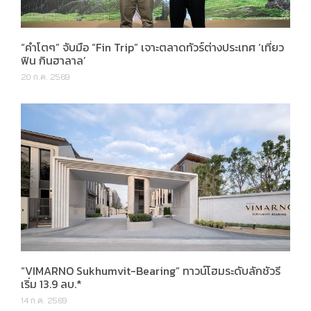
“คำโตๆ” จับมือ “Fin Trip” เจาะตลาดทัวร์ต่างประเทศ ‘เที่ยว
ฟิน กินฮาลาล’
20 ก.ค. 2569
“VIMARNO Sukhumvit-Bearing” ทาวน์โฮมระดับลักชัวรี
เริ่ม 13.9 ลบ.*
14 ก.ค. 2569