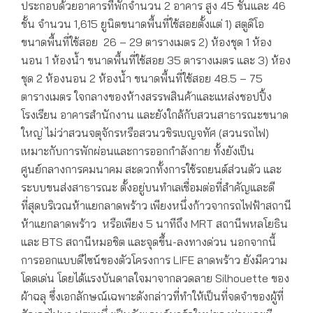
ประกอบด้วยอาคารที่พักจำนวน 2 อาคาร สูง 45 ชั้นและ 46
ชั้น จำนวน 1,615 ยูนิตขนาดพื้นที่ใช้สอยตั้งแต่ 1) สตูดิโอ
ขนาดพื้นที่ใช้สอย 26 – 29 ตารางเมตร 2) ห้องชุด 1 ห้อง
นอน 1 ห้องน้ำ ขนาดพื้นที่ใช้สอย 35 ตารางเมตร และ 3) ห้อง
ชุด 2 ห้องนอน 2 ห้องน้ำ ขนาดพื้นที่ใช้สอย 48.5 – 75
ตารางเมตร ใจกลางของห้างสรรพสินค้าและแหล่งชอปปิ้ง
โรงเรียน อาคารสำนักงาน และยังใกล้กับสวนสาธารณะขนาด
ใหญ่ ไม่ว่าสวนจตุจักรหรือสวนวชิรเบญจทัศ (สวนรถไฟ)
เหมาะกับการพักผ่อนและการออกกำลังกาย ทั้งยังเป็น
ศูนย์กลางการคมนาคม สะดวกทั้งการใช้รถยนต์ส่วนตัว และ
ระบบขนส่งสาธารณะ ตั้งอยู่บนทำเลเชื่อมต่อที่สำคัญและดี
ที่สุดบริเวณห้าแยกลาดพร้าว เพียงหนึ่งก้าวจากรถไฟฟ้าสถานี
ห้าแยกลาดพร้าว หรือเพียง 5 นาทีถึง MRT สถานีพหลโยธิน
และ BTS สถานีหมอชิต และจุดขึ้น-ลงทางด่วน นอกจากนี้
การออกแบบดีไซน์ของตัวโครงการ LIFE ลาดพร้าว ยังมีความ
โดดเด่น โดยได้แรงบันดาลใจมาจากลวดลาย Silhouette ของ
ผ้าฉลุ ซึ่งเอกลักษณ์เฉพาะดังกล่าวที่ทำให้เป็นที่จดจำของผู้ที่