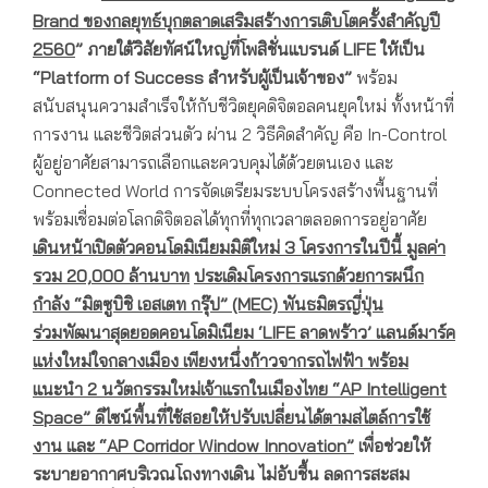
Brand ของกลยุทธ์บุกตลาดเสริมสร้างการเติบโตครั้งสำคัญปี
2560
”
ภายใต้วิสัยทัศน์ใหญ่ที่โพสิชั่นแบรนด์
LIFE ให้เป็น
“Platform of Success สำหรับผู้เป็นเจ้าของ”
พร้อม
สนับสนุนความสำเร็จให้กับชีวิตยุคดิจิตอลคนยุคใหม่ ทั้งหน้าที่
การงาน และชีวิตส่วนตัว ผ่าน 2 วิธีคิดสำคัญ คือ In-Control
ผู้อยู่อาศัยสามารถเลือกและควบคุมได้ด้วยตนเอง และ
Connected World การจัดเตรียมระบบโครงสร้างพื้นฐานที่
พร้อมเชื่อมต่อโลกดิจิตอลได้ทุกที่ทุกเวลาตลอดการอยู่อาศัย
เดินหน้าเปิดตัวคอนโดมิเนียมมิติใหม่
3 โครงการในปีนี้ มูลค่า
รวม 20,000 ล้านบาท
ประเดิมโครงการแรกด้วยการผนึก
กำลัง “มิตซูบิชิ เอสเตท กรุ๊ป”
(MEC) พันธมิตรญี่ปุ่น
ร่วมพัฒนาสุดยอดคอนโดมิเนียม ‘LIFE ลาดพร้าว’ แลนด์มาร์ค
แห่งใหม่ใจกลางเมือง เพียงหนึ่งก้าวจากรถไฟฟ้า พร้อม
แนะนำ
2
นวัตกรรมใหม่เจ้าแรกในเมืองไทย
“AP Intelligent
Space” ดีไซน์พื้นที่ใช้สอยให้ปรับเปลี่ยนได้ตามสไตล์การใช้
งาน และ “AP Corridor Window Innovation”
เพื่อช่วยให้
ระบายอากาศบริเวณโถงทางเดิน ไม่อับชื้น ลดการสะสม