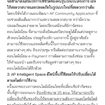
จะเข้ามาส่งเสริมให้การใช้ชีวิตของคนรุ่นใหม่ในโครงการ เอพี
ให้สะดวกสบายและปลอดภัยในรูปแบบใหม่ที่สะดวกกว่าเดิม
โดยบริษัทได้วางแผนพัฒนา AP Community Application ที่
จะช่วยเติมเต็มมากกว่าแค่ความสะดวกสบาย ทว่ามีความ
ปลอดภัยและง่ายดาย โดยเปรียบเสมือนคีย์การ์ดของ
คอนโดมิเนียม ที่สามารถสั่งเปิดและปิดประตูได้ตั้งแต่ประตูทาง
เข้าคอนโดมิเนียม ประตูห้องพัก นอกจากนี้ ผู้อยู่อาศัยยัง
สามารถใช้ระบบแอพพลิเคชั่นนี้ในการจองสิ่งอำนวยความ
สะดวกต่างๆ เช่น ห้องประชุม หรือติดต่อประสานงานกับผู้ดูแล
คอนโดมิเนียม e-Payment การติดตามการแจ้งซ่อม รวมทั้ง
ให้คำแนะนำ และรับทราบข้อมูลข่าวสารต่างๆ ของ
คอนโดมิเนียมได้อีกด้วย
3. AP Intelligent Space
ดีไซน์พื้นที่ใช้สอยให้ปรับเปลี่ยนได้
ตามสไตล์การใช้งาน
ครั้งแรกของวงการคอนโดมิเนียมไทยที่เปลี่ยนข้อจำกัดของ
พื้นที่สู่การออกแบบ
ห้องพักขนาด
35 ตร.ม.
ให้สามารถปรับ
เปลี่ยนฟังก์ชั่นของห้องให้ตรงตามความต้องการและไลฟ์สไตล์
ของผู้อยู่อาศัยได้
เช่น ปรับเปลี่ยนห้องรับแขกเป็นห้องนอนอีก 1