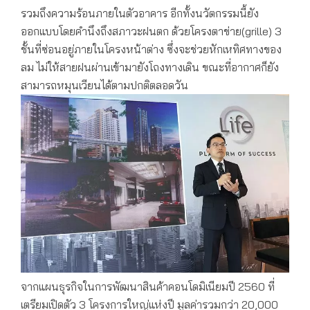
รวมถึงความร้อนภายในตัวอาคาร อีกทั้งนวัตกรรมนี้ยัง
ออกแบบโดยคำนึงถึงสภาวะฝนตก ด้วยโครงตาข่าย(grille) 3
ชั้นที่ซ่อนอยู่ภายในโครงหน้าต่าง ซึ่งจะช่วยหักเหทิศทางของ
ลม ไม่ให้สายฝนผ่านเข้ามายังโถงทางเดิน ขณะที่อากาศก็ยัง
สามารถหมุนเวียนได้ตามปกติตลอดวัน
จากแผนธุรกิจในการพัฒนาสินค้าคอนโดมิเนียมปี 2560 ที่
เตรียมเปิดตัว 3 โครงการใหญ่แห่งปี มูลค่ารวมกว่า 20,000