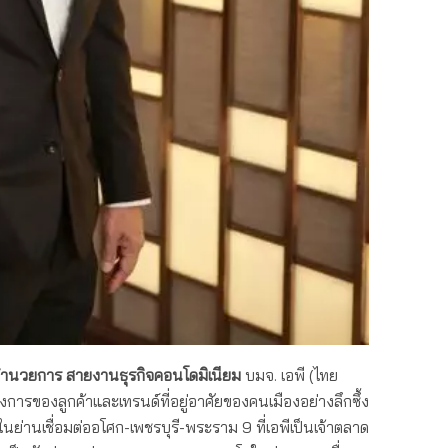
อำนวยการ สายงานธุรกิจคอนโดมิเนียม
บมจ. เอพี (ไทย
งการของลูกค้าและเทรนด์ที่อยู่อาศัยของคนเมืองอย่างลึกซึ้ง
นย่านเชื่อมต่ออโศก-เพชรบุรี-พระราม 9 ที่เอพีเป็นเจ้าตลาด