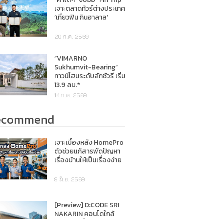
เจาะตลาดทัวร์ต่างประเทศ
‘เที่ยวฟิน กินฮาลาล’
20 ก.ค. 2569
“VIMARNO
Sukhumvit-Bearing”
ทาวน์โฮมระดับลักชัวรี เริ่ม
13.9 ลบ.*
14 ก.ค. 2569
ecommend
เจาะเบื้องหลัง HomePro
ตัวช่วยแก้สารพัดปัญหา
เรื่องบ้านให้เป็นเรื่องง่าย
9 มิ.ย. 2569
[Preview] D:CODE SRI
NAKARIN คอนโดใกล้