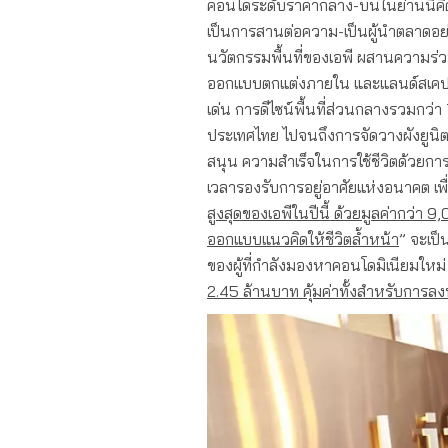
คอนโดระดับราคากลาง-บนในย่านนี้คิ
เป็นการสานต่อความ-เป็นผู้นำตลาดอย
นวัตกรรมพื้นที่ของเอพี ผสานความร่ว
ออกแบบตกแต่งภายใน และแลนด์สเคปดีไ
เด่น การดีไซน์พื้นที่ส่วนกลางรวมกว่า
ประเทศไทย ไปจนถึงการจัดวางผังยูน
สนุน ความสำเร็จในการใช้ชีวิตด้วยการผ
เวลารองรับการอยู่อาศัยแห่งอนาคต เพื่
สูงสุดของเอพี
ในปีนี้ ด้วยมูลค่ากว่า
9,
ออกแบบแนวคิดให้ชีวิตล้ำหน้า
” จะเป็
ของผู้ที่กำลังมองหาคอนโดมิเนียมให
2.45
ล้านบาท
คุ้มค่าทั้งสำหรับการลง