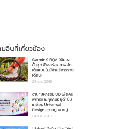
อื่นที่เกี่ยวข้อง
Garmin CIRQA มินิมอล
ขั้นสุด ฟีเจอร์สุขภาพจัด
เต็มแบบไม่มีค่าบริการราย
เดือน!
24 ก.ค. 2569
งาน “มหกรรม UD เพื่อคน
พิการและทุกคนอยู่ดี” ขับ
เคลื่อน Universal
Design จากกฎหมายสู่
การใช้ชีวิตจริง
24 ก.ค. 2569
“คำโตๆ” จับมือ “Fin Trip”