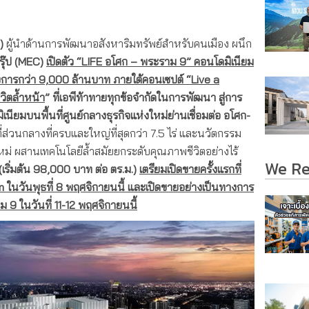
น)
ผู้นำด้านการพัฒนาอสังหาริมทรัพย์สำหรับคนเมือง ผนึก
รุ๊ป
(MEC)
เปิดตัว “LIFE อโศก – พระราม 9”
คอนโดมิเนียม
ครงการกว่า 9,000 ล้านบาท ภายใต้คอนเซปต์ “Live a
วิตล้ำหน้า
” ที่เอพีท้าทายทุกข้อจำกัดในการพัฒนา สู่การ
ียมบนพื้นที่ศูนย์กลางธุรกิจแห่งใหม่ย่านเชื่อมต่อ อโศก-
ี่ส่วนกลางที่ครบและใหญ่ที่สุดกว่า 7.5 ไร่ และนวัตกรรม
ม่ ผสานเทคโนโลยีล้ำสมัยยกระดับคุณภาพชีวิตอย่างไร้
We R
(เริ่มต้น 98,000 บาท ต่อ ตร.ม.)
เตรียมเปิดขายครั้งแรกที่
ในวันพุธที่ 8 พฤศจิกายนนี้ และเปิดขายอย่างเป็นทางการ
9 ในวันที่ 11-12 พฤศจิกายนนี้