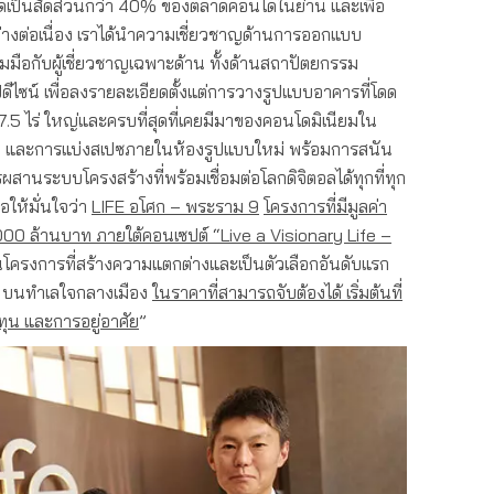
ดเป็นสัดส่วนกว่า 40% ของตลาดคอนโดในย่าน และเพื่อ
่างต่อเนื่อง เราได้นำความเชี่ยวชาญด้านการออกแบบ
มมือกับผู้เชี่ยวชาญเฉพาะด้าน ทั้งด้านสถาปัตยกรรม
ซน์ เพื่อลงรายละเอียดตั้งแต่การวางรูปแบบอาคารที่โดด
 7.5 ไร่ ใหญ่และครบที่สุดที่เคยมีมาของคอนโดมิเนียมใน
ิต และการแบ่งสเปซภายในห้องรูปแบบใหม่ พร้อมการสนัน
สานระบบโครงสร้างที่พร้อมเชื่อมต่อโลกดิจิตอลได้ทุกที่ทุก
อให้มั่นใจว่า
LIFE อโศก – พระราม 9
โครงการที่มีมูลค่า
000
ล้านบาท
ภายใต้คอนเซปต์
“Live a Visionary Life –
นโครงการที่สร้างความแตกต่างและเป็นตัวเลือกอันดับแรก
ม่ บนทำเลใจกลางเมือง
ในราคาที่สามารถจับต้องได้ เริ่มต้นที่
ทุน
และการอยู่อาศัย
”