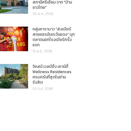
สถานีศรีเอี่ยม จาก "บ้าน
ชาวไทย"
30 ม.ค. 2569
กลุ่มคาราบาว “ส่งเบียร์
สดเยอรมันตะวันแดง” บุก
ตลาดนอกโรงเบียร์ครั้ง
แรก
13 พ.ย. 2568
จิณณ์ เวลบีอิ้ง เคาน์ตี้
Wellness Residences
ครบครันที่สุดในย่าน
รังสิต
30 ก.ย. 2568