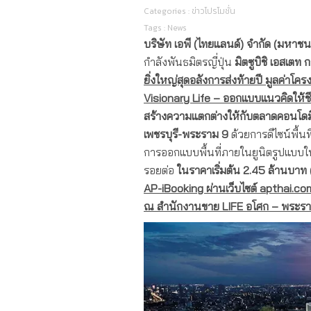
Categories :
ข่าวโปรโมชั่น
Tags :
News
บริษัท เอพี (ไทยแลนด์) จำกัด (มหาช
กำลังพันธมิตรญี่ปุ่น
มิตซูบิชิ เอสเตท ก
ยิ่งใหญ่สุดอลังการส่งท้ายปี มูลค่าโ
Visionary Life – ออกแบบแนวคิดให้ชี
สร้างความแตกต่างให้กับตลาดคอนโดมิเน
เพชรบุรี-พระราม 9
ด้วยการดีไซน์พื้นท
การออกแบบพื้นที่ภายในยูนิตรูปแบบให
รอยต่อ
ในราคาเริ่มต้น 2.45 ล้านบาท 
AP-iBooking ผ่านเว็บไซต์
apthai.com 
ณ สำนักงานขาย LIFE อโศก – พระราม 