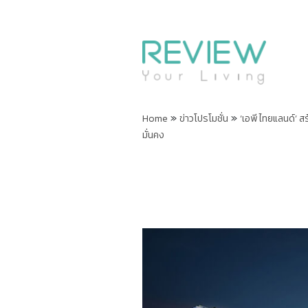
»
»
Home
ข่าวโปรโมชั่น
‘เอพี ไทยแลนด์’ ส
มั่นคง