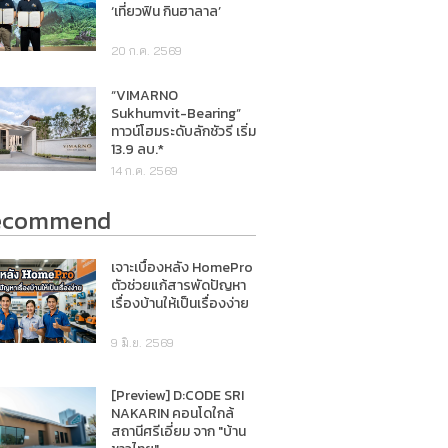
‘เที่ยวฟิน กินฮาลาล’
20 ก.ค. 2569
“VIMARNO
Sukhumvit-Bearing”
ทาวน์โฮมระดับลักชัวรี เริ่ม
13.9 ลบ.*
14 ก.ค. 2569
ecommend
เจาะเบื้องหลัง HomePro
ตัวช่วยแก้สารพัดปัญหา
เรื่องบ้านให้เป็นเรื่องง่าย
9 มิ.ย. 2569
[Preview] D:CODE SRI
NAKARIN คอนโดใกล้
สถานีศรีเอี่ยม จาก "บ้าน