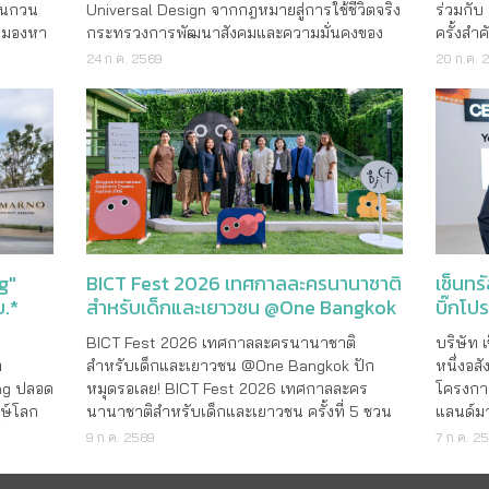
ร่วมกับ
Universal Design จากกฎหมายสู่การใช้ชีวิตจริง
อนกวน
ครั้งสำ
กระทรวงการพัฒนาสังคมและความมั่นคงของ
มมองหา
ธุรกิจท
มนุษย์ (พม.) โดยกรมส่งเสริมและพัฒนาคุณภาพ
ารใช้
20 ก.ค. 
24 ก.ค. 2569
“คำโตๆ 
ชีวิตคนพิการ ร่วมกับมูลนิธิคนพิการไทย และ
ามข้อมูล
ทางภายใ
มหาวิทยาลัยธรรมศาสตร์ ภายใต�
เซ็นทร
g"
BICT Fest 2026 เทศกาลละครนานาชาติ
บิ๊กโป
บ.*
สำหรับเด็กและเยาวชน @One Bangkok
สยาม
บริษัท 
BICT Fest 2026 เทศกาลละครนานาชาติ
หนึ่งอสั
า
สำหรับเด็กและเยาวชน @One Bangkok ปัก
โครงการ
ing ปลอด
หมุดรอเลย! BICT Fest 2026 เทศกาลละคร
แลนด์มา
กษ์โลก
นานาชาติสำหรับเด็กและเยาวชน ครั้งที่ 5 ชวน
ปทุมวัน
ิ่ง
สัมผัสพลังแห่ง ‘การเล่น’ กับ 11 การแสดงระดับ
7 ก.ค. 2
9 ก.ค. 2569
โดยในส่
โลกใจกลาง One Bangkok ในยุคที่โลกหมุนไว
ช่วงไตร
บ
และเต็มไปด้วยความเปลี่ยนแปลงรอบตัวจนบาง