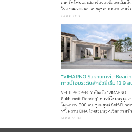
สมาร์ทโฟนและสมาร์ตวอตช์คอยแจ้งเตื
ใจเราตลอดเวลา สายสุขภาพหลายคนเริ่
ทางเลือกใหม่ที่จะช่วยให้เรา “โฟกัสกับก
24 ก.ค. 2569
ชีวิต” ได้อย่างเต็มที่ โดยไม่ขาดการติดต
ร่างกาย
"VIMARNO Sukhumvit-Bearin
ทาวน์โฮมระดับลักชัวรี เริ่ม 13.9 ล
VELTI PROPERTY เปิดตัว "VIMARNO
Sukhumvit-Bearing" ทาวน์โฮมหรูมูลค่
โครงการ 500 ลบ. ชูกลยุทธ์ Self-Fund
หนี้ ผสาน DNA โรงแรมหรู-นวัตกรรมรั
ผนึก LPP เจาะตลาด Ed-Estate ย่านแบร
14 ก.ค. 2569
บริษัท เวลติ พร็อพเพอร์ตี้ จำกัด (Velti
Property) ผู้พัฒนาอสังหาริมทรัพย์ระดั