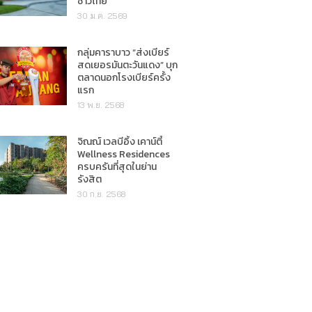
ชาวไทย"
30 ม.ค. 2569
กลุ่มคาราบาว “ส่งเบียร์
สดเยอรมันตะวันแดง” บุก
ตลาดนอกโรงเบียร์ครั้ง
แรก
13 พ.ย. 2568
จิณณ์ เวลบีอิ้ง เคาน์ตี้
Wellness Residences
ครบครันที่สุดในย่าน
รังสิต
30 ก.ย. 2568