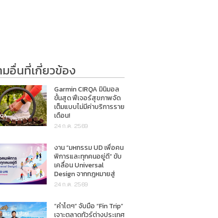
อื่นที่เกี่ยวข้อง
Garmin CIRQA มินิมอล
ขั้นสุด ฟีเจอร์สุขภาพจัด
เต็มแบบไม่มีค่าบริการราย
เดือน!
24 ก.ค. 2569
งาน “มหกรรม UD เพื่อคน
พิการและทุกคนอยู่ดี” ขับ
เคลื่อน Universal
Design จากกฎหมายสู่
การใช้ชีวิตจริง
24 ก.ค. 2569
“คำโตๆ” จับมือ “Fin Trip”
เจาะตลาดทัวร์ต่างประเทศ