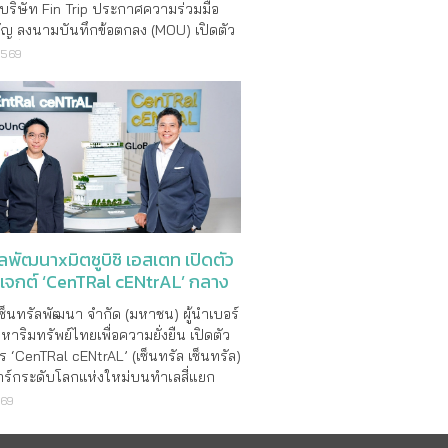
 บริษัท Fin Trip ประกาศความร่วมมือ
คัญ ลงนามบันทึกข้อตกลง (MOU) เปิดตัว
่องเที่ยวฮาลาลเต็มรูปแบบ ภายใต้แบรนด์
2569
Fintrip” นำเสนอมิติใหม่แห่งการเดิน
ต้แนวคิด “Filling Fin Halal Trip” ต�
ัลพัฒนาxมิตซูบิชิ เอสเตท เปิดตัว
รเจกต์ ‘CenTRal cENtrAL’ กลาง
เซ็นทรัลพัฒนา จำกัด (มหาชน) ผู้นำเบอร์
งหาริมทรัพย์ไทยเพื่อความยั่งยืน เปิดตัว
 ‘CenTRal cENtrAL’ (เซ็นทรัล เซ็นทรัล)
ร์กระดับโลกแห่งใหม่บนทำเลสี่แยก
 มูลค่าโครงการรวม 11,000 ล้านบาท
569
วนศูนย์การค้าเตรียมเปิดให้บริการใน
มาส 2 ปี 2570 พร้