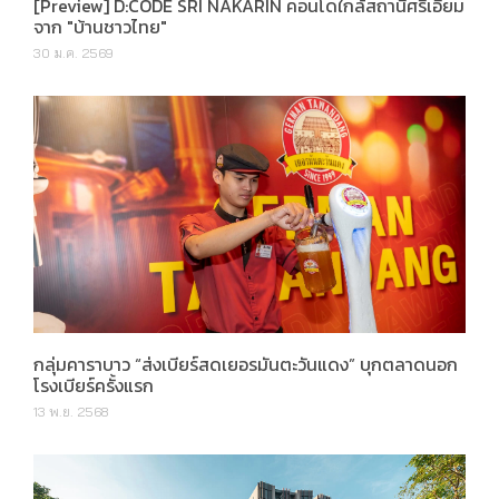
[Preview] D:CODE SRI NAKARIN คอนโดใกล้สถานีศรีเอี่ยม
จาก "บ้านชาวไทย"
30 ม.ค. 2569
กลุ่มคาราบาว “ส่งเบียร์สดเยอรมันตะวันแดง” บุกตลาดนอก
โรงเบียร์ครั้งแรก
13 พ.ย. 2568