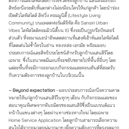
ต้องการและไลฟ์สไตล์การใช้ชีวิตของลูกบ้าน แสนสิริมอบอภิ
สิทธ์เหนือระดับที่แตกต่างไม่เหมือนใครให้แก่ลูกค้า โดยนำร่อง
เปิดตัวไลฟ์สไตล์ ลิฟวิ่ง คอมมูนิตี้ (Lifestyle Living
Community) บนแพลตฟอร์มดิจิทัล คือ Sansiri Urban
Vibes ไลฟ์สไตล์คอมมิวนิตี้บน IG ซึ่งจะเป็นกูรูหรือบัทเลอร์
ส่วนตัว ที่จะมาแนะนำอัพเดตสถานที่แฮงค์เอ้าท์และไลฟ์สไตล์
ที่โดดเด่นไม่ซ้ำใครในย่าน ทองหล่อ-เอกมัย พร้อมมอบ
ประสบการณ์และสิทธิประโยชน์สำหรับลูกบ้านแสนสิริโดย
เฉพาะ ซึ่งในอนาคตมีแผนที่จะขยับขยายไปที่พื้นที่อื่นๆ โดย
แต่ละพื้นที่จะมีการออกแบบกิจกรรมและคอนเท้นต์ที่สอดรับ
กับความต้องการของลูกบ้านในบริเวณนั้น
– Beyond expectation
–มอบประสบการณ์เหนือความคาด
หมายให้แก่ลูกบ้านแสนสิริในทุกๆ เดือน กับกิจกรรมและของ
สมนาคุณพิเศษจากพันธมิตรของแสนสิริซึ่งเป็นแบรนด์แนว
หน้าในแขนงต่างๆ โดยผ่านทางช่องทางใหม่ โดยเฉพาะ
Home Service Application โดยลูกบ้านสามารถเลือกความ
สนใจได้จากหมวดหมู่มากมาย เพื่อความต้องการที่ตรงจุดมาก