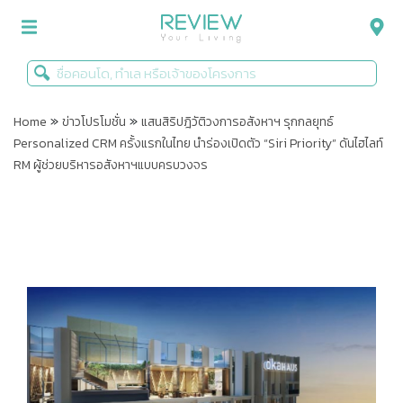
»
»
รีวิวคอนโด
Home
ข่าวโปรโมชั่น
แสนสิริปฎิวัติวงการอสังหาฯ รุกกลยุทธ์
Personalized CRM ครั้งแรกในไทย นำร่องเปิดตัว “Siri Priority” ดันไฮไลท์
รีวิวบ้าน
RM ผู้ช่วยบริหารอสังหาฯแบบครบวงจร
รีวิวทาวน์โฮม
Life+Style
Infographic
ข่าวโปรโมชั่น