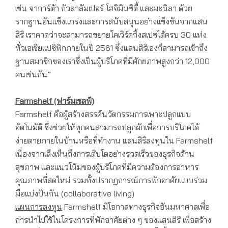
เช่น จาการ์ต้า กัวลาลัมเปอร์ โฮจิมินซิตี้ และมะนิลา ด้วย
รากฐานอันแข็งแกร่งและการสนับสนุนอย่างแข็งขันจากแสน
สิริ เราคาดว่าจะสามารถขยายโคเวิร์คกิ้งสเปซได้ครบ 30 แห่ง
ทั่วเอเชียแปซิฟิกภายในปี 2561 ซึ่งแสนสิริเองก็สามารถเข้าถึง
ฐานสมาชิกของเราซึ่งเป็นผู้บริโภคที่มีศักยภาพสูงกว่า 12,000
คนเช่นกัน”
Farmshelf (ฟาร์มเชลฟ์)
Farmshelf คือผู้สร้างสรรค์นวัตกรรมการเพาะปลูกแบบ
อัตโนมัติ ซึ่งช่วยให้ทุกคนสามารถปลูกผักเพื่อการบริโภคได้
ง่ายดายภายในบ้านหรือที่ทำงาน แสนสิริลงทุนใน Farmshelf
เนื่องจากเล็งเห็นถึงการเติบโตอย่างรวดเร็วของธุรกิจด้าน
สุขภาพ และแนวโน้มของผู้บริโภคที่มีความต้องการอาหาร
คุณภาพที่สดใหม่ รวมทั้งปรากฏการณ์การพักอาศัยแบบร่วม
มือแบ่งปันกัน (collaborative living)
แผนการลงทุน
Farmshelf มีโอกาสทางธุรกิจอันมหาศาลเพื่อ
การนำไปใช้ในโครงการที่พักอาศัยต่าง ๆ ของแสนสิริ เพื่อสร้าง