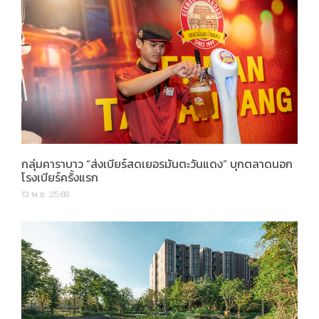
กลุ่มคาราบาว “ส่งเบียร์สดเยอรมันตะวันแดง” บุกตลาดนอก
โรงเบียร์ครั้งแรก
13 พ.ย. 2568