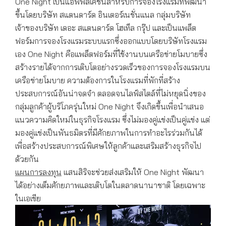
One Night เป็นแอพพลิเคชั่นสำหรับการจองโรงแรมที่พัฒนา
ขึ้นโดยบริษัท สแตนดาร์ด อินเตอร์เนชั่นแนล กลุ่มบริษัท
เจ้าของบริษัท เดอะ สแตนดาร์ด โฮเท็ล กรุ๊ป และเป็นแพล็ต
ฟอร์มการจองโรงแรมระบบแรกซึ่งออกแบบโดยบริษัทโรงแรม
เอง One Night คือแพล็ตฟอร์มที่ใช้งานบนเครือข่ายโมบายซึ่ง
สร้างรายได้จากการเติบโตอย่างรวดเร็วของการจองโรงแรมบน
เครือข่ายโมบาย ความต้องการในโรงแรมที่พักที่สร้าง
ประสบการณ์อันน่าจดจำ ตลอดจนไลฟ์สไตล์ที่ไม่หยุดนิ่งของ
กลุ่มลูกค้าผู้บริโภครุ่นใหม่ One Night จึงเกิดขึ้นเพื่อนำเสนอ
แนวความคิดใหม่ในธุรกิจโรงแรม ซึ่งไม่มองคู่แข่งเป็นคู่แข่ง แต่
มองคู่แข่งเป็นพันธมิตรที่มีศักยภาพในการทำอะไรร่วมกันได้
เพื่อสร้างประสบการณ์พิเศษให้ลูกค้าและเสริมสร้างธุรกิจไป
ด้วยกัน
แผนการลงทุน
แสนสิริจะช่วยส่งเสริมให้ One Night พัฒนา
ได้อย่างเต็มศักยภาพและเติบโตในตลาดนานาชาติ โดยเฉพาะ
ในเอเชีย