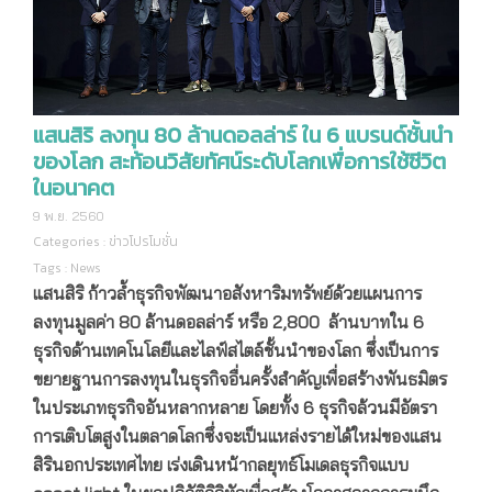
แสนสิริ ลงทุน 80 ล้านดอลล่าร์ ใน 6 แบรนด์ชั้นนำ
ของโลก สะท้อนวิสัยทัศน์ระดับโลกเพื่อการใช้ชีวิต
ในอนาคต
9 พ.ย. 2560
Categories :
ข่าวโปรโมชั่น
Tags :
News
แสนสิริ ก้าวล้ำธุรกิจพัฒนาอสังหาริมทรัพย์ด้วยแผนการ
ลงทุนมูลค่า 80 ล้านดอลล่าร์ หรือ
2,800 ล้านบาทใน 6
ธุรกิจด้านเทคโนโลยีและไลฟ์สไตล์ชั้นนำของโลก ซึ่งเป็นการ
ขยายฐานการลงทุนในธุรกิจอื่นครั้งสำคัญเพื่อสร้างพันธมิตร
ในประเภทธุรกิจอันหลากหลาย โดยทั้ง 6 ธุรกิจล้วนมีอัตรา
การเติบโตสูงในตลาดโลกซึ่งจะเป็นแหล่งรายได้ใหม่ของแสน
สิรินอกประเทศไทย เร่งเดินหน้ากลยุทธ์โมเดลธุรกิจแบบ