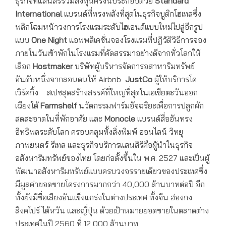
ธุรกิจที่แสนสิริร่วมลงทุนครั้งนี้ประกอบด้วย
Standard
International
แบรนด์ที่ทรงพลังที่สุดในธุรกิจบูติกโฮเทลซึ่ง
พลิกโฉมหน้าวงการโรงแรมระดับไฮเอนด์แบบใหม่ไปสู่อีกรูป
แบบ
One Night
แอพพลิเคชั่นจองโรงแรมที่ปฎิวัติวิธีการจอง
ภายในวันเข้าพักในโรงแรมที่คัดสรรมาอย่างดีจากทั่วโลกให้
เลือก
Hostmaker
บริษัทผู้บริหารจัดการอสาหาริมทรัพย์
อันดับหนึ่งจากลอนดนให้ Airbnb
JustCo
ผู้ให้บริการโค
เวิร์คกิ้ง สเปซสุดสร้างสรรค์ที่ใหญ่ที่สุดในเอเชียตะวันออก
เฉียงใต้
Farmshelf
นวัตกรรมฟาร์มอัจฉริยะเพื่อการปลูกผัก
สดสะอาดในที่พักอาศัย และ
Monocle
แบรนด์สื่ออันทรง
อิทธิพลระดับโลก ครอบคลุมทั้งสิ่งพิมพ์ ออนไลน์ วิทยุ
ภาพยนตร์ รีเทล และธุรกิจบริการแสนสิริคือผู้นำในธุรกิจ
อสังหาริมทรัพย์ของไทย โดยก่อตั้งขึ้นใน พ.ศ. 2527 และเป็นผู้
พัฒนาอสังหาริมทรัพย์แบบครบวงจรรายเดียวของประเทศซึ่ง
มีมูลค่ายอดขายโครงการมากกว่า 40,000 ล้านบาทต่อปี อีก
ทั้งยังมีชื่อเสียงอันแข็งแกร่งในต่างประเทศ ทั้งจีน ฮ่องกง
สิงคโปร์ ไต้หวัน และญี่ปุ่น ด้วยเป้าหมายยอดขายในตลาดต่าง
ประเทศในปี 2560 ที่ 12,000 ล้านบาท