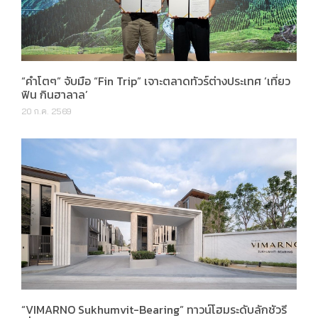
“คำโตๆ” จับมือ “Fin Trip” เจาะตลาดทัวร์ต่างประเทศ ‘เที่ยว
ฟิน กินฮาลาล’
20 ก.ค. 2569
“VIMARNO Sukhumvit-Bearing” ทาวน์โฮมระดับลักชัวรี