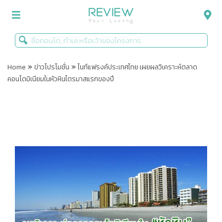
»
»
รีวิวคอนโด
Home
ข่าวโปรโมชั่น
ไนท์แฟรงค์ประเทศไทย เผยผลวิเคราะห์ตลาด
คอนโดมิเนียมในหัวหินไตรมาสแรกของปี
รีวิวบ้าน
รีวิวทาวน์โฮม
Life+Style
Infographic
ข่าวโปรโมชั่น