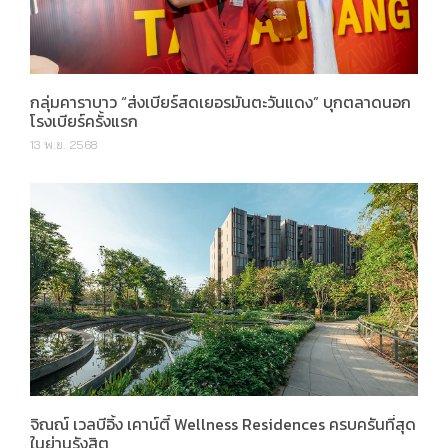
กลุ่มคาราบาว “ส่งเบียร์สดเยอรมันตะวันแดง” บุกตลาดนอก
โรงเบียร์ครั้งแรก
13 พ.ย. 2568
จิณณ์ เวลบีอิ้ง เคาน์ตี้ Wellness Residences ครบครันที่สุด
ในย่านรังสิต