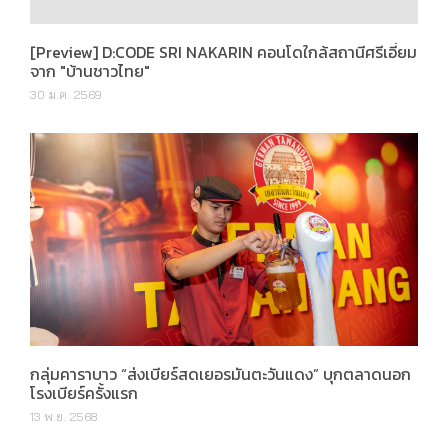
[Preview] D:CODE SRI NAKARIN คอนโดใกล้สถานีศรีเอี่ยม
จาก "บ้านชาวไทย"
30 ม.ค. 2569
กลุ่มคาราบาว “ส่งเบียร์สดเยอรมันตะวันแดง” บุกตลาดนอก
โรงเบียร์ครั้งแรก
13 พ.ย. 2568