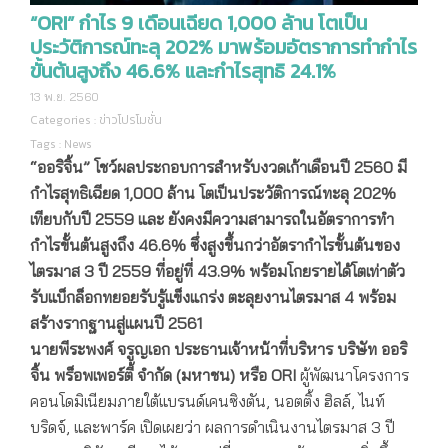
“ORI” กำไร 9 เดือนเฉียด 1,000 ล้าน โตเป็น
ประวัติการณ์ทะลุ 202% มาพร้อมอัตราการทำกำไร
ขั้นต้นสูงถึง 46.6% และกำไรสุทธิ 24.1%
13 พ.ย. 2560
Categories :
ข่าวโปรโมชั่น
Tags :
News
“ออริจิ้น” โชว์ผลประกอบการสำหรับงวดเก้าเดือนปี 2560 มี
กำไรสุทธิเฉียด 1,000 ล้าน โตเป็นประวัติการณ์ทะลุ 202%
เทียบกับปี 2559 และ ยังคงมีความสามารถในอัตราการทำ
กำไรขั้นต้นสูงถึง 46.6%
ซึ่งสูงขึ้นกว่าอัตรากำไรขั้นต้นของ
ไตรมาส
3 ปี 2559 ที่อยู่ที่ 43.9%
พร้อมโกยรายได้โตเท่าตัว
รับแบ็กล็อกทยอยรับรู้แข็งแกร่ง ตะลุยงานไตรมาส 4 พร้อม
สร้างรากฐานสู่แผนปี 2561
นายพีระพงศ์ จรูญเอก ประธานเจ้าหน้าที่บริหาร บริษัท ออริ
จิ้น พร็อพเพอร์ตี้ จำกัด (มหาชน) หรือ
ORI
ผู้พัฒนาโครงการ
คอนโดมิเนียมภายใต้แบรนด์เคนซิงตัน, นอตติ้ง ฮิลล์, ไนท์
บริดจ์, และพาร์ค เปิดเผยว่า ผลการดำเนินงานไตรมาส 3 ปี