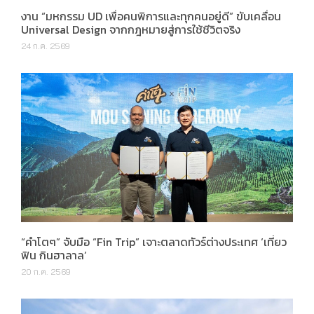
งาน “มหกรรม UD เพื่อคนพิการและทุกคนอยู่ดี” ขับเคลื่อน
Universal Design จากกฎหมายสู่การใช้ชีวิตจริง
24 ก.ค. 2569
“คำโตๆ” จับมือ “Fin Trip” เจาะตลาดทัวร์ต่างประเทศ ‘เที่ยว
ฟิน กินฮาลาล’
20 ก.ค. 2569