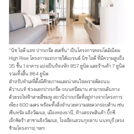
“นิช ไอดี แอท ปากเกร็ด สเตชั่น” เป็นโครงการคอนโดมิเนียม
High Rise โครงการแรกภายใต้แบรนด์ นิช ไอดี ที่มีความสูงถึง
35 ชั้น 1 อาคาร แบ่งเป็นห้องพัก 857 ยูนิต และร้านค้า 7 ยูนิต
รวมทั้งสิ้น 864 ยูนิต
สำหรับทำเลที่ตั้งมีศักยภาพและน่าสนใจเพราะติดถนน
ติวานนท์ ช่วงแยกปากเกร็ด-ถนนศรีสมาน สามารถเดินทาง
ด้วยรถไฟฟ้าสายสีชมพู สถานีปากเกร็ดที่อยู่ห่างจากโครงการ
เพียง 600 เมตร พร้อมทั้งสิ่งอำนวยความสะดวกรอบด้าน เช่น
เซ็นทรัล แจ้งวัฒนะ, เมืองทองธานี, ห้างสรรพสินค้า บิ๊กซี
เอ็กซ์ตร้า สาขาแจ้งวัฒนะ, โรงเรียนสวนกุหลาบ นนทบุรี (ตรง
ข้ามโครงการ) ฯลฯ