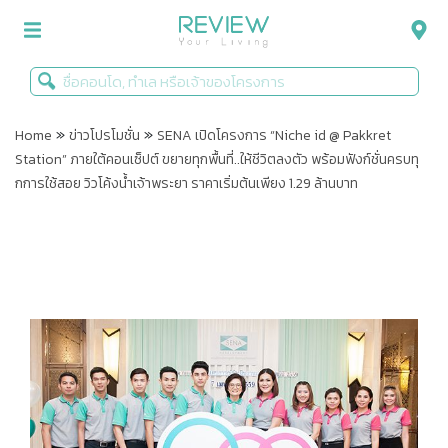
»
»
รีวิวคอนโด
Home
ข่าวโปรโมชั่น
SENA เปิดโครงการ “Niche id @ Pakkret
Station” ภายใต้คอนเซ็ปต์ ขยายทุกพื้นที่..ให้ชีวิตลงตัว พร้อมฟังก์ชั่นครบทุ
รีวิวบ้าน
กการใช้สอย วิวโค้งน้ำเจ้าพระยา ราคาเริ่มต้นเพียง 1.29 ล้านบาท
รีวิวทาวน์โฮม
Life+Style
Infographic
ข่าวโปรโมชั่น