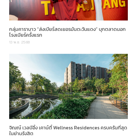
กลุ่มคาราบาว “ส่งเบียร์สดเยอรมันตะวันแดง” บุกตลาดนอก
โรงเบียร์ครั้งแรก
13 พ.ย. 2568
จิณณ์ เวลบีอิ้ง เคาน์ตี้ Wellness Residences ครบครันที่สุด
ในย่านรังสิต