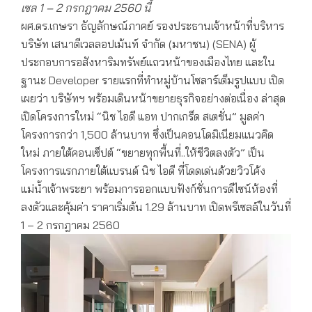
เซล 1 – 2 กรกฎาคม 2560 นี้
ผศ.ดร.เกษรา ธัญลักษณ์ภาคย์ รองประธานเจ้าหน้าที่บริหาร
บริษัท เสนาดีเวลลอปเม้นท์ จำกัด (มหาชน) (SENA) ผู้
ประกอบการอสังหาริมทรัพย์แถวหน้าของเมืองไทย และใน
ฐานะ Developer รายแรกที่ทำหมู่บ้านโซลาร์เต็มรูปแบบ เปิด
เผยว่า บริษัทฯ พร้อมเดินหน้าขยายธุรกิจอย่างต่อเนื่อง ล่าสุด
เปิดโครงการใหม่ “นิช ไอดี แอท ปากเกร็ด สเตชั่น” มูลค่า
โครงการกว่า 1,500 ล้านบาท ซึ่งเป็นคอนโดมิเนียมแนวคิด
ใหม่ ภายใต้คอนเซ็ปต์ “ขยายทุกพื้นที่..ให้ชีวิตลงตัว” เป็น
โครงการแรกภายใต้แบรนด์ นิช ไอดี ที่โดดเด่นด้วยวิวโค้ง
แม่น้ำเจ้าพระยา พร้อมการออกแบบฟังก์ชั่นการดีไซน์ห้องที่
ลงตัวและคุ้มค่า ราคาเริ่มต้น 1.29 ล้านบาท เปิดพรีเซลล์ในวันที่
1 – 2 กรกฎาคม 2560