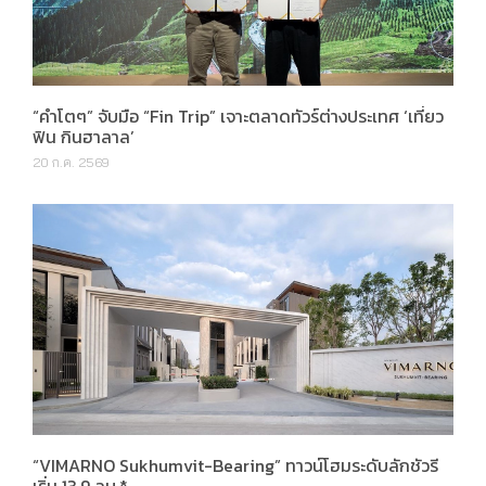
“คำโตๆ” จับมือ “Fin Trip” เจาะตลาดทัวร์ต่างประเทศ ‘เที่ยว
ฟิน กินฮาลาล’
20 ก.ค. 2569
“VIMARNO Sukhumvit-Bearing” ทาวน์โฮมระดับลักชัวรี
เริ่ม 13.9 ลบ.*