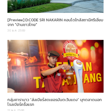
[Preview] D:CODE SRI NAKARIN คอนโดใกล้สถานีศรีเอี่ยม
จาก "บ้านชาวไทย"
30 ม.ค. 2569
กลุ่มคาราบาว “ส่งเบียร์สดเยอรมันตะวันแดง” บุกตลาดนอก
โรงเบียร์ครั้งแรก
13 พ.ย. 2568