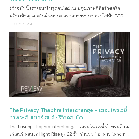
รีวิวฉบับนี้ เราจะพาไปดูคอนโดมิเนียมคุณภาพดีที่สร้างเสร็จ
พร้อมเข้าอยู่และยังเดินทางสะดวกสบายห่างจากรถไฟฟ้า BTS
สถานีตลาดพลูเพียงแค่ก้าวเดียว กับโครงการ “Aspire สาทร -
22 ก.ย. 2560
ท่าพระ” จาก AP Thailand กันค่ะ ซึ่งถ้าย้อนไปเมื่อช่วงปี 59 นับ
ว่าเป็นคอนโดฯ ที่สร้างความฮือฮาในย่านนี้เป็นอย่างมาก เพราะ
ขายหมดในวันเดียวตั้งแต่วัน Pre-Sale แต่ปัจจุบันทางโครงการ
เปิดโอกาสให้ทุกคนสามารถเป็นเจ้าของได้อีกครั้งกับห้องหลุด
ดาวน์ Lot พิเศษ ซึ่งเราได้มีโอกาสเข้าไปเยี่ยมชมบรรยากาศตัว
โครงการและห้องตัวอย่างรวมถึงเก็บภาพมาฝากกันด้วยค่ะ ทำเล
ที่ตั้งและการเดินทาง โครงการ Aspire สาทร - ท่าพระ ตั้งอยู่ติด
ถนนแยกรัชดา-ราชพฤกษ์ เลยนะคะ ด้านหน้าโครงการนั้นจะอยู่
ติดกับถนนราชพฤกษ์ แต่ด้านข้างจะอยู่ติดกับรถไฟฟ้า BTS
สถานีตลาดพลูค่ะ ซึ่งต้องบอกเลยว่าโครงการนี้ตั้งอยู่บนทำเลที่
อุดมสมบูรณ์อย่างแท้จริงเลยค่ะ เพราะอยู่ใกล้ชุมชนที่มีกลุ่มคน
The Privacy Thaphra Interchange – เดอะ ไพรเวชี่
อาศัยอยู่หนาแน่น รายล้อมไปด้วยหมู่บ้าน อาคารพาณิชย์ แหล่ง
ท่าพระ อินเตอร์เชนจ์ : รีวิวคอนโด
อำนวยความสะดวกต่างๆ ไม่ว่าจะเป็น ออฟฟิศ, สถานศึกษา, โรง
The Privacy Thaphra Interchange - เดอะ ไพรเวชี่ ท่าพระ อินเต
พยาบาล, ห้างสรรพสินค้า The Mall ท่าพระ ที่อยู่ใกล้มากๆ (ห่าง
อร์เชนจ์ คอนโด Hight Rise สูง 22 ชั้น จำนวน 1 อาคาร โครงการ
เพียง 160 เมตร) สามารถเดินไปได้ รวมไปจนถึงร้านค้าและ