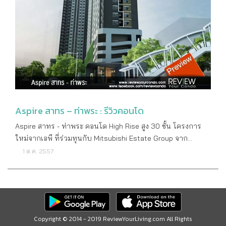
โครงการ บริษัท พฤกษา เรียลเอสเตท จำกัด (มหาชน) ลักษณะ
พื้นที่พักผ่อนชมวิว Double Volume Lobby Reading Space Co-
(ทางออก 3) เพียงแค่ก้าวเดียวค่ะ โดยทางโครงการได้ทำประตู
คอนโด Hight Rise สูง 24 ชั้น จำนวน 1 อาคาร พื้นที่โครงการ
Working Space Play Space สอบถามรายละเอียดเพิ่มเติม โทร
เล็กๆ ใช้คีย์การ์ดสำหรับเข้า-ออกไว้ เพื่อให้ลูกบ้านที่เดินทางด้วย
1-2-45 ไร่ จำนวนห้อง 281 ยูนิต (ห้องชุดพักอาศัย 279 ยูนิต +
: 1739 ดูรายละเอียดเพิ่มเติม : https://theprivacy.pruksa.com/
รถไฟฟ้าสะดวกมากขึ้น ซึ่งสถานีนี้ถือว่าเป็นส่วนหนึ่งของรถไฟฟ้า
ร้านค้า 2 ยูนิต) ที่จอดรถ ประมาณ 42% (รวมจอดซ้อนคัน) ที่
สายหลักในการเข้าเมืองไปย่านสาทร เลยไปจนถึงสยามเลยค่ะ
ตั้งโครงการ ถนนสิรินธร แขวงบางพลัด เขตบางพลัด กทม. คาด
และในอนาคตบริเวณ BTS บางหว้าก็จะทำการ Interchange กับ
ว่าจะแล้วเสร็จ ปี 2562 สถานที่สำคัญใกล้เคียง เซ็นทรัล ปิ่น
รถไฟฟ้าสายสีน้ำเงิน (ช่วงหัวลำโพง-บางแค) ให้สามารถเดินทาง
เกล้า เมเจอร์ ปิ่นเกล้า พาต้า เดอะ เซ้นส์ ปิ่นเกล้า ฟู้ดแลนด์ ตั้งฮั่ว
ด้วยรถไฟฟ้าได้หลากหลายมากขึ้นด้วย นอกจากนี้ใกล้ๆ
เส็ง เทสโก้ โลตัส รร.เขมะสิริอนุสรณ์ รร.เซนต์ฟรังซีสเซเวียร์
โครงการยังมี BRT คอยบริการอยู่ด้วย ซึ่งก็ถือว่าเป็นอีกหนึ่งตัว
รร.เซนต์คาเบรียล รพ.ยันฮี รพ.เจ้าพระยา รพ.ตาหูคอจมูก
เลือกสำหรับนักศึกษาและคนทำงานย่านพระราม 3 หรือบริเวณ
Aspire สาทร – ท่าพระ : รีวิวคอนโด
รพ.ศิริราช ลักษณะห้องและขนาดห้อง 1 Bedroom-1 ขนาด 24.5
สีลมและสาทร เรียกได้ว่าสะดวกในการเดินทางมากๆ ที่สำคัญคือ
Aspire สาทร - ท่าพระ คอนโด High Rise สูง 30 ชั้น โครงการ
– 25 ตร.ม. 1Bedroom-2 ขนาด 26.55 ตร.ม. 1Bedroom-3
ค่าโดยสารราคาถูกกว่ารถเมล์ไม่ปรับอากาศอีกด้วยค่ะ เจาะลึก
ใหม่จากเอพี ที่ร่วมทุนกับ Mitsubishi Estate Group จาก
ขนาด 31.60 ตร.ม. 2Bedroom-1 (Combine) ขนาด 34.97 ตร.ม.
โครงการ สำหรับตัวโครงการ Aspire สาทร-ท่าพระ เป็น
ประเทศญี่ปุ่น คอนโดรุ่นใหม่เพียงก้าวเดียวสู่ BTS ตลาดพลู เปิด
1 ต.ค. 2557
2Bedroom-2 (Combine) ขนาด 39.00 ตร.ม สิ่งอำนวยความ
คอนโดมิเนียมแบบ High Rise สูง 30 ชั้น 1 อาคาร บนที่ดินกว่า 5
ขายอย่างเป็นทางการวันที่ 22-26 ตุลาคม 2557 ในงาน AP
สะดวก โถงต้อนรับ ห้องจดหมาย สระว่ายน้ำ ฟิตเนส สวนพักผ่อน
ไร่ มีจำนวนยูนิตทั้งหมด 1,219 ยูนิต และมีที่จอดรถประมาณ 40%
Space Odyssey ณ ลานพาร์คพารากอน ห้างสรรพสินค้าสยาม
ร้านค้า ประตูคีย์การ์ด กล้องวงจรปิด ระบบรักษาความปลอดภัย
(รวมจอดซ้อนคัน) โดยจะเริ่มตั้งแต่ชั้น 1 ไปจนถึงชั้น 6 แนวคิด
พารากอน รายละเอียดโครงการ ราคาเริ่มต้น 1,980,000 บาท
ตลอด 24 ชม. สอบถามรายละเอียดเพิ่มเติม โทร : 1739 ดูราย
โครงการมาในรูปแบบ Modern Japanese ที่ผสมกับ Natural
(ณ วันเปิดตัว 23 ก.ย. 57) ราคาต่อตารางเมตร 84,000 บาท
ละเอียดเพิ่มเติม : https://theprivacy.pruksa.com/
Feeling ซึ่งเป็นเอกลักษณ์ของแบรนด์ Aspire ที่อยากให้คนเมือง
เจ้าของโครงการ บริษัท เอพี (ไทยแลนด์) จำกัด (มหาชน)
ได้อยู่ใกล้ชิดกับธรรมชาติในสไตล์ญี่ปุ่นสมัยใหม่ ในส่วนของ
Copyright © 2014 - 2019 ReviewYourLiving.com All Rights
ลักษณะคอนโด High Rise สูง 30 ชั้น 1 อาคาร จำนวนห้อง 1,219