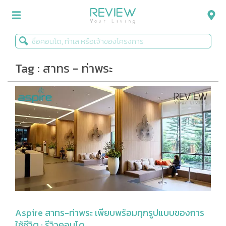
Tag : สาทร - ท่าพระ
รีวิวคอนโด
รีวิวบ้าน
รีวิวทาวน์โฮม
Life+Style
Infographic
ข่าวโปรโมชั่น
Aspire สาทร-ท่าพระ เพียบพร้อมทุกรูปแบบของการ
ใช้ชีวิต : รีวิวคอนโด