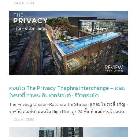
แรกบนถนนจรัญสนิทวงศ์ อยู่ใกล้สถานีท่าพระ เพียง 100
24 ก.ค. 2560
ตลาดสดเก่าแก่ขนาดใหญ่ที่ขึ้นชื่ออย่าง ‘ตลาดพลู’ ที่มีร้านอาหา
เมตร เป็นจุดศูนย์กลางที่เชื่อมเข้าสู่ใจกลางเมือง รายละเอียด
รอร่อยๆ มากมายให้เลือกสรร ในส่วนของการเดินทางก็จัดว่า
โครงการ ราคาเริ่มต้น 1,990,000 บาท ราคาเฉลี่ยต่อตาราง
สะดวกสบายมากทีเดียวค่ะ สำหรับคนที่ใช้รถยนต์ อย่างที่บอกไป
เมตร 105,000 บาท/ตรม เจ้าของโครงการ บริษัท พฤกษา
ข้างต้นว่าตัวโครงการตั้งอยู่ติดถนนเส้นหลักอย่างราชพฤกษ์ ฝั่ง
เรียลเอสเตท จำกัด (มหาชน) ลักษณะคอนโด Hight Rise สูง 22
มุ่งหน้าไปทางวุฒากาศ แต่ก็เอื้อต่อการขับรถเข้าเมืองไปย่าน
ชั้น จำนวน 1 อาคาร พื้นที่โครงการ 3 ไร่ 1 งาน 97.7 ตาราวา
สาทรนะคะ เพราะทางเข้า-ออกของโครงการนั้นอยู่ไม่ไกลจากจุด
จำนวนห้อง 795 ยูนิต ที่จอดรถ ประมาณ 40% ที่ตั้ง
กลับรถ โดยสามารถกลับรถไปใช้เส้นราชพฤกษ์ขาเข้า ตรงไป
โครงการ ปากซอยจรัญสนิทวงศ์ 1 แขวงวัดท่าพระ เขต
เชื่อมกับถนนกรุงธนบุรี ขับตามแนวรถไฟฟ้าสายสีเขียว (ตากสิน-
บางกอกใหญ่ กรุงเทพฯ คาดว่าจะเริ่มก่อสร้าง เดือน
บางหว้า) ไปเรื่อยๆ ข้ามสะพานตากสินก็จะเชื่อมกับโซนธุรกิจอย่าง
พฤศจิกายน ปี 2560 คาดว่าจะแล้วเสร็จ เดือนกุมภาพันธ์ ปี
สีลม สาทร แล้วค่ะ นอกจากนี้ถนนราชพฤกษ์ ยังสามารถเชื่อมต่อ
2563 สถานที่สำคัญใกล้เคียง ศูนย์การแพทย์ธนบุรี รพ.พญาไท 3
สู่ถนนสายสำคัญเส้นอื่นๆ ได้หลากหลาย ไม่ว่าจะเป็นถนน
รพ.สมิติเวช ธนบุรี รพ.สมเด็จพระปิ่นเกล้า ตลาดพลู The Mall
กัลปพฤกษ์, ถนนเพชรเกษม, ถนนเทอดไท, ถนนรัชดาฯ-ท่าพระ,
คอนโด The Privacy Thaphra Interchange – เดอะ
ท่าพระ ตลาดน้ำคลองบางหลวง วัดปากน้ำภาษีเจริญ รร.วัด
ถนนพระราม 3, ถนนสมเด็จพระเจ้าตากสิน, ถนนกรุงธนบุรี,
ไพรเวชี่ ท่าพระ อินเตอร์เชนจ์ : รีวิวคอนโด
ท่าพระ รร.วัดประดู่ในทรงธรรม วิทยาลัยเทคโนโลยีสยาม
สะพานตากสิน และถนนสาทร ถ้าใครอยากเข้าออกเมืองในชั่วโมง
The Privacy Charan-Ratchawithi Station (เดอะ ไพรเวซี่ จรัญ -
ม.ราชภัฎบ้านสมเด็จเจ้าพระยา ม.สยาม วิทยาลัยพานิชการธนบุรี
เร่งด่วน ก็สามารถใช้ทางด่วนที่มีให้เลือกใช้ถึง 2 ด่าน คือ
ราชวิถี สเตชั่น) คอนโด High Rise สูง 24 ชั้น ทำเลฝั่งธนติดถนนสิ
ลักษณะห้องและขนาดห้อง 1 ห้องนอน ขนาด 24.5 – 26.5 ตร.ม 1
ทางด่วนศรีรัช ด่านสุรวงศ์ (ห่างเพียง 5.6 กม.) และทางด่วนเฉลิม
รินธรใกล้แยกบางพลัด เดินทางสะดวกสบายใกล้ MRT สถานีสิริน
21 ก.ค. 2560
ห้องนอน (พลัส) ขนาด 34.5 ตร.ม. 2 ห้องชุดรวมกัน (Combined)
มหานคร (ห่างเพียง 5.6 กม.) สำหรับคนเดินทางด้วยรถ
ธร รายละเอียดโครงการ ราคาเริ่มต้น 2,590,000 บาท ราคา
ขนาด 49.5 ตร.ม สิ่งอำนวยความสะดวก พื้นที่ส่วนกลางลอยฟ้า
สาธารณะก็สะดวกสบายไม่แพ้กันค่ะ อย่างที่กล่าวไปตั้งแต่ข้างต้น
เฉลี่ยต่อตารางเมตร 105,000 บาทต่อตารางเมตร เจ้าของ
ขนาดใหญ่ สระว่ายน้ำแบบซีทรู ห้องออกกำลังกาย พื้นที่สวน
ว่าจุดเด่นของโครงการอยู่ติดบันไดทางขึ้น-ลง BTS ตลาดพลู