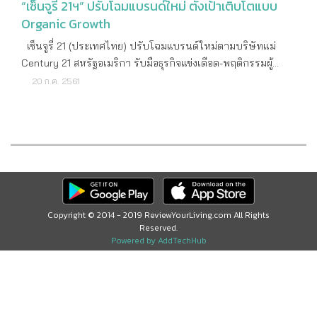
“เซ็นจูรี่ 21ฯ” ปรับโฉมแบรนด์ใหม่ ตั้งเป้าเติบโตแบบ
Organic Growth
เซ็นจูรี่ 21 (ประเทศไทย) ปรับโฉมแบรนด์ใหม่ตามบริษัทแม่
Century 21 สหรัฐอเมริกา รับมือธุรกิจแข่งเดือด-พฤติกรรมผู้
บริโภคเปลี่ยน ทั้งยังให้ความสำคัญกับเครือข่ายแฟรนไชส์ ที่เป็น
20 ก.ค. 2561
Core Competency ของธุรกิจ Century 21 ทั่วโลกพร้อมประกาศ
ทิศทางธุรกิจใหม่ Focus จุดเด่นเติบโตแบบ Organic Growth
ร่วมมือกับ Startup จากนิวซีแลนด์ พัฒนา Back Office ซัพพอร์ต
เอเจนท์ตามนโยบาย Agent Centric ไปพร้อมๆ กับ Customer
Centric นายกิติศักดิ์ จำปาทิพย์พงศ์ ประธานและผู้ก่อตั้ง บริษัท
เซ็นจูรี่ 21 (ประเทศไทย) จำกัด เปิดเผยถึงภาพรวมตลาด
อสังหาริมทรัพย์ว่า เทคโนโลยี โดยอินเตอร์เน็ต (IoT: Internet Of
Copyright © 2014 - 2019 ReviewYourLiving.com All Rights
Things) จะเข้ามามีบทบาทในการทำงานให้อยู่บนโลกออนไลน์
Reserved.
ประกอบกับกลุ่มผู้บริโภคเป้าหมายในปัจจุบันนั้นคือกลุ่ม
Powered by AddTechHub
Millennials (อายุ 22-37 ปี) ที่เติบโตมากับโลกไร้สาย ดังนั้น
นักการตลาดจะต้องปรับตัวให้สอดรับกับพฤติกรรมการใช้ชีวิตที่มี
ความเป็นตัวของตัวเองสูง และการตัดสินใจของคนกลุ่มนี้ต้อง
อาศัยข้อมูลเป็นจำนวนมากจากหลายแหล่ง อีกทั้งมีผลสำรวจพบ