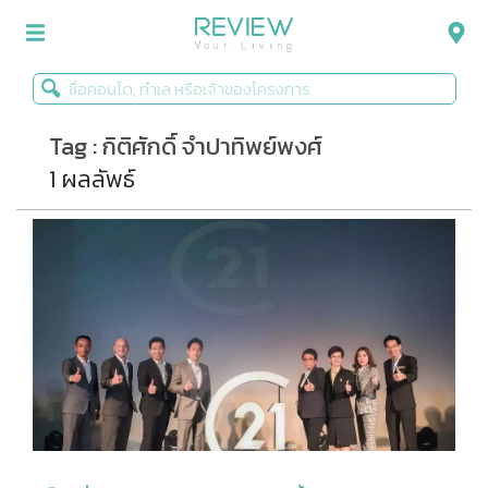
Tag : กิติศักดิ์ จำปาทิพย์พงศ์
รีวิวคอนโด
1 ผลลัพธ์
รีวิวบ้าน
รีวิวทาวน์โฮม
Life+Style
Infographic
ข่าวโปรโมชั่น