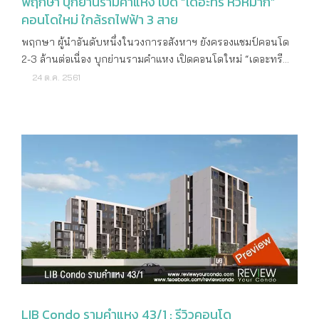
พฤกษา บุกย่านรามคำแหง เปิด “เดอะทรี หัวหมาก”
คอนโดใหม่ ใกล้รถไฟฟ้า 3 สาย
พฤกษา ผู้นำอันดับหนึ่งในวงการอสังหาฯ ยังครองแชมป์คอนโด
2-3 ล้านต่อเนื่อง บุกย่านรามคำแหง เปิดคอนโดใหม่ “เดอะทรี
หัวหมาก” มูลค่า 2,000 ล้านบาท ติดเดอะมอลล์ บางกะปิ เชื่อม
24 ต.ค. 2561
ต่อรถไฟฟ้า 3 สาย ชูจุดเด่นความเป็นส่วนตัวเพียง 7 ยูนิตต่อชั้น
เปิดรับวิวด้วยห้องหน้ากว้างถึง 8 เมตร และ O2 Lounge ห้อง
เติมอ๊อกซิเจนที่มอบอากาศบริสุทธิ์ราวกับอยู่วังน้ำเขียว ราคาเริ่ม
1.99 ล้านบาท นายปิยะ ประยงค์ ประธานเจ้าหน้าที่บริหาร กลุ่ม
ธุรกิจพฤกษา เรียลเอสเตท-แวลู บริษัท พฤกษา เรียลเอสเตท
จำกัด (มหาชน) เปิดเผยว่า “ย่านรามคำแหง เป็นทำเลที่มีความ
อุดมสมบูรณ์มาก เพียบพร้อมไปด้วยสถาบันการศึกษาชั้นนำ และ
แหล่งไลฟ์สไตล์ทุกรูปแบบที่ตอบโจทย์คนในพื้นที่ นับเป็นอีกย่าน
หนึ่งที่มีจำนวนประชากรอาศัยอยู่ค่อนข้างเยอะ เนื่องจากเป็น
แหล่งงาน แหล่งการศึกษา และเป็น Hub ของการคมนาคมทั้งทาง
บกและทางเรือที่สามารถเชื่อมต่อไปยังใจกลางเมืองได้ ใน
ปัจจุบันกำลังจะมีรถไฟฟ้าตัดผ่านถึง 3 สาย ทำให้ย่านนี้มีความ
น่าสนใจเป็นอย่างมาก จึงได้พัฒนาคอนโดมิเนียม “เดอะทรี
LIB Condo รามคำแหง 43/1 : รีวิวคอนโด
หัวหมาก” มูลค่าโครงการ 2,000 ล้านบาท จับกลุ่มลูกค้าในเซก