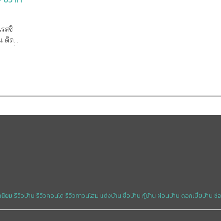
รสซิ
น ติด
้อปปิ้ง
น)
1 อาคาร
ะมาณ
ง
ะสัน
็จ
ตาราง
lanade
วิทย์
ราม 9
ดนิยม
รีวิวบ้าน
รีวิวคอนโด
รีวิวทาวน์โฮม
แต่งบ้าน
ซื้อบ้าน
กู้บ้าน
ผ่อนบ้าน
ดอกเบี้ยบ้าน
ซ่
พ