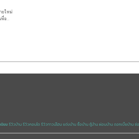
รายใหม่
ื่อ
ลายๆคนก็
ง “รวย
งทุนหน้า
็ล้ม
่ทำให้
มเสร็จ
ี่ดิน
 ทำเล
ดินรอบๆ
สูงที่จะ
รของเรา
่ขึ้น
ดนิยม
รีวิวบ้าน
รีวิวคอนโด
รีวิวทาวน์โฮม
แต่งบ้าน
ซื้อบ้าน
กู้บ้าน
ผ่อนบ้าน
ดอกเบี้ยบ้าน
ซ่
ที่จะ