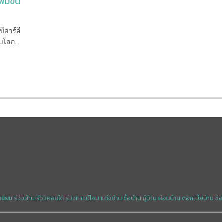
่มขึ้น
ับโลก
ู่ที่
่ปี
% โดย
0 เป็น
5 - 35
อการ
รส่วน
ระกันผล
- 5 ปี
อันดับ
ื้อขาย
ดนิยม
รีวิวบ้าน
รีวิวคอนโด
รีวิวทาวน์โฮม
แต่งบ้าน
ซื้อบ้าน
กู้บ้าน
ผ่อนบ้าน
ดอกเบี้ยบ้าน
ซ่
ย กล่าว
ราคา