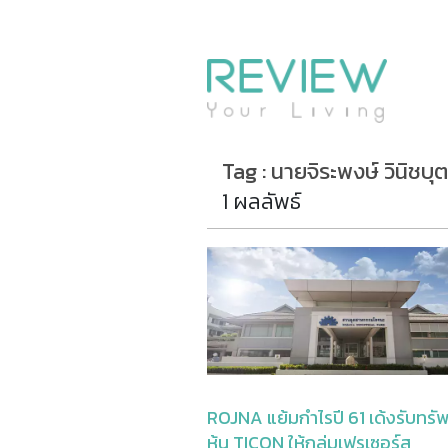
รีวิวคอนโด
รีวิวบ้าน
รีวิวทาวน์โฮม
Life+Style
Tag : นายจิระพงษ์ วินิชบุ
Infographic
1 ผลลัพธ์
ข่าวโปรโมชั่น
ROJNA แย้มกำไรปี 61 เด้งรับทรั
หุ้น TICON ให้กลุ่มเฟรเซอร์ส