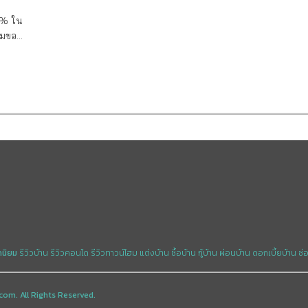
0% ใน
ยมขอ
ดดำเนิน
ำไรปี 61
มหาชน)
การ
ของ
 จำกัด
ำนวน
% ใน
ู่ที่
ส แอส
FAS
ดนิยม
รีวิวบ้าน
รีวิวคอนโด
รีวิวทาวน์โฮม
แต่งบ้าน
ซื้อบ้าน
กู้บ้าน
ผ่อนบ้าน
ดอกเบี้ยบ้าน
ซ่
chase
2561
คับก่อน
com. All Rights Reserved.