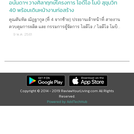
อนันดาฯ วางศิลาฤกษ์โครงการ ไอดีโอ โมบิ สุขุมวิท
40 พร้อมเดินหน้างานก่อสร้าง
คุณสันทัด ณัฎฐากุล (ที่ 4 จากซ้าย) ประธานเจ้าหน้าที่ สายงาน
ควบคุมการผลิต และ กรรมการผู้จัดการ ไอดีโอ / ไอดีโอ โมบิ
เป็นประธานในพิธีวางศิลาฤกษ์งานก่อสร้างโครงการ ไอดีโอ โมบิ
9 พ.ค. 2561
สุขุมวิท 40 (IDEO Mobi Sukhumvit 40) พร้อมด้วย คุณวิโรจน์
กัปปิยจรรยา (ที่ 3 จากซ้าย) ประธานเจ้าหน้าที่ สายงานการ
พัฒนาประสิทธิภาพ บริษัท อนันดา ดีเวลลอปเม้นท์ จำกัด
(มหาชน) ร่วมกับ คุณธงชัย เตชะเสาวภาคย์ (ที่ 3 จากขวา) ผู้
อำนวยการโครงการ บริษัท เฮลิกซ์ จำกัด พร้อมคณะผู้บริหาร
และพนักงาน ร่วมพิธีเพื่อความเป็นสิริมงคลต่อโครงการและผู้อยู่
อาศัย โดยโครงการ ไอดีโอ โมบิ สุขุมวิท 40 เป็นโครงการ
Copyright © 2014 - 2019 ReviewYourLiving.com All Rights
คอนโดมิเนียมแบบ Low Rise สูง 8 ชั้น จำนวน 2 อาคาร ตั้งอยู่บน
Reserved.
ทำเลศักยภาพใจกลางเมือง บน ซอย สุขุมวิท 40 เดินทางสะดวก
Powered by AddTechHub
สบาย ทั้งสามารถเชื่อมต่อถนนสุขุมวิทและถนนพระราม4 ได้อย่าง
ง่ายดาย เพียง 600 เมตรจากรถไฟฟ้า BTS สถานีเอกมัย และทาง
พิเศษเฉลิมมหานคร พร้อมเต็มอิ่มกับอิสระแห่งการพักผ่อนบน
พื้นที่ส่วนกลาง ภายใต้คอนเซ็ปต์ Future and Nature ให้ความ