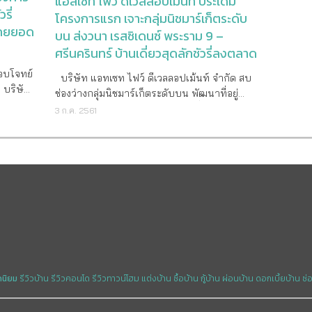
แอสเซท ไฟว์ ดีเวลลอปเม้นท์ ประเดิม
รี่
โครงการแรก เจาะกลุ่มนิชมาร์เก็ตระดับ
 โกยยอด
บน ส่งวนา เรสซิเดนซ์ พระราม 9 –
ศรีนครินทร์ บ้านเดี่ยวสุดลักชัวรี่ลงตลาด
ตอบโจทย์
บริษัท แอทเซท ไฟว์ ดีเวลลอปเม้นท์ จำกัด สบ
ด บริษัท
ช่องว่างกลุ่มนิชมาร์เก็ตระดับบน พัฒนาที่อยู่
อมพา
อาศัยในรูปแบบวิถีชีวิตสังคมเมืองที่ทันสมัย
3 ก.ค. 2561
าม 9-
พร้อมเปิดตัว วนา เรสซิเดนซ์ พระราม 9 -
ยใต้
ศรีนครินทร์ บ้านเดี่ยวระดับลักชัวรี่ ด้วยแนวคิด
rban
A New Definition of Luxury Urban Home บน
รรุ่น
ถนนสายหลักซึ่งเป็นทำเลศักยภาพระหว่างความ
ล์เฉพาะ
เจริญเติบโตของโซนพระราม 9 – ศรีนครินทร์
่วนตัว
ราคาเริ่มต้นที่ 20 ล้านบาท ลงตลาดเจาะกลุ่มผู้
่
บริหารและเจ้าของกิจการรุ่นใหม่ที่ประสบความ
ำเล
สำเร็จและมีไลฟ์สไตล์เฉพาะตัว ด้วยบ้านเดี่ยว 3
ซน
ชั้น สามารถอยู่ได้ทั้ง 3 เจนเนอเรชั่น เน้นจุดเด่น
0 ล้าน
ในเรื่องความเป็นส่วนตัวด้วยการวางบ้านแบบ
่ผ่านมา
คลัสเตอร์ โดยแต่ละคลัสเตอร์มีเพียง 4 หลัง พร้อม
ดนิยม
รีวิวบ้าน
รีวิวคอนโด
รีวิวทาวน์โฮม
แต่งบ้าน
ซื้อบ้าน
กู้บ้าน
ผ่อนบ้าน
ดอกเบี้ยบ้าน
ซ่
0 ล้าน
ที่จอดรถเริ่มต้น 4 คันสามารถรองรับรถยนต์ซู
เปอร์คาร์และรถครอบครัวขนาดใหญ่ ทาง