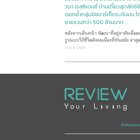
วนา เรสซิเดนซ์ บ้านเดี่ยวสุดลักซ์ชัว
ตอกย้ำกลุ่มนิชมาร์เก็ตระดับบน
ขายรวมกว่า 500 ล้านบาท
หลังจากเดินหน้า พัฒนาที่อยู่อาศัยเพื่อ
รูปแบบวิถีชีวิตสังคมเมืองที่ทันสมัย ล่าสุ
แอทเซท ไฟว์ ดีเวลลอปเม้นท์ จำกัด พร้
10 ต.ค. 2561
เยี่ยมชมโครงการ วนา เรสซิเดนซ์ พระร
ศรีนครินทร์ บ้านเดี่ยวระดับลักซ์ชัวรี่ ภา
แนวคิด A New Definition of Luxury U
Home เจาะกลุ่มผู้บริหารและเจ้าของกิจกา
ใหม่ที่ประสบความสำเร็จ และมีไลฟ์สไต
ตัว ด้วยแบบบ้านเดี่ยว 3 ชั้นพร้อมลิฟท์ส
สามารถอยู่ได้ทั้ง 3 เจนเนอเรชั่น บนพื้นที
โครงการ 20 ไร่ จำนวน 69 ยูนิต ด้วยท
ศักยภาพระหว่างความเจริญเติบโตของโ
พระราม 9-ศรีนครินทร์ ราคาเริ่มต้นที่ 2
บาท หลังเปิดจองเมื่อต้นเดือนกันยายนที
คำค้นหายอ
สามารถสร้างยอดขาย รวมมูลค่ากว่า 50
บาท นายศุภโชค ปัญจทรัพย์ ประธานเจ้าหน้าที่