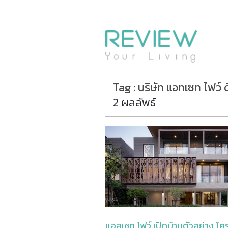
รีวิวคอนโด
รีวิวบ้าน
รีวิวทาวน์โฮม
Life+Style
Tag : บริษัท แอทเซท ไฟว์ 
Infographic
2 ผลลัพธ์
ข่าวโปรโมชั่น
แอสเซท ไฟว์ เปิดบ้านตัวอย่าง โ