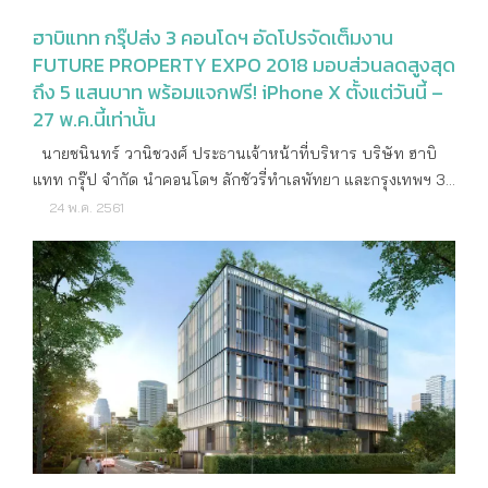
ฮาบิแทท กรุ๊ปส่ง 3 คอนโดฯ อัดโปรจัดเต็มงาน
FUTURE PROPERTY EXPO 2018 มอบส่วนลดสูงสุด
ถึง 5 แสนบาท พร้อมแจกฟรี! iPhone X ตั้งแต่วันนี้ –
27 พ.ค.นี้เท่านั้น
นายชนินทร์ วานิชวงศ์ ประธานเจ้าหน้าที่บริหาร บริษัท ฮาบิ
แทท กรุ๊ป จำกัด นำคอนโดฯ ลักชัวรี่ทำเลพัทยา และกรุงเทพฯ 3
โครงการ อัดโปรโมชั่นจัดเต็มในงาน “FUTURE PROPERTY
24 พ.ค. 2561
EXPO 2018” ได้แก่ วาลเด้น อโศก คอนโดฯ ทำเลสุขุมวิท 23
ใกล้ BTS อโศกและ MRT สุขุมวิท มอบส่วนลดสูงสุดถึง 500,000
บาท ฟรี! ชุดเฟอร์นิเจอร์แพ็คเกจและเครื่องใช้ไฟฟ้า พร้อมผ่อน
ชำระค่าจองและทำสัญญา 0% นาน 6 เดือน, บลูเฟียร์ พัทยา
แมนเนจ บาย เบสท์เวสเทิร์น พรีเมียร์ คอลเล็คชั่น คอนโดฯ สไตล์
รีสอร์ทติดชายหาด นาจอมเทียน มอบส่วนลดพิเศษถึง 200,000
บาท หรือเลือกรับส่วนลดพิเศษ 150,000 บาท พร้อมฟรี! iPhone
X ขนาด 256 GB ฟรีค่าส่วนกลางและค่าประกันอัคคีภัย นาน 5 ปี
ฟรีค่าใช้จ่าย ณ วันโอน และ วินด์แฮม แอทลาส วงศ์อมาตย์
พัทยา คอนโดฯ ใกล้หาดวงศ์อมาตย์และศูนย์การค้า Terminal 21