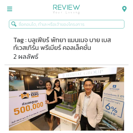
Tag : บลูเฟียร์ พัทยา แมนเนจ บาย เบส
รีวิวคอนโด
ท์เวสเทิร์น พรีเมียร์ คอลเล็คชั่น
รีวิวบ้าน
2 ผลลัพธ์
รีวิวทาวน์โฮม
Life+Style
Infographic
ข่าวโปรโมชั่น