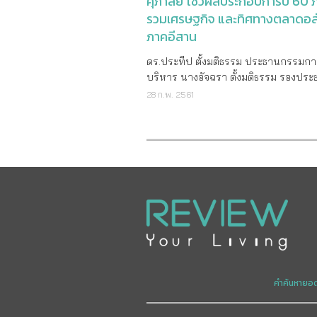
ศุภาลัย โชว์ผลประกอบการปี 60 
รวมเศรษฐกิจ และทิศทางตลาดอส
ภาคอีสาน
ดร.ประทีป ตั้งมติธรรม ประธานกรรมกา
บริหาร นางอัจฉรา ตั้งมติธรรม รองประ
กรรมการบริหาร นายไตรเตชะ ตั้งมติธ
28 ก.พ. 2561
กรรมการผู้จัดการ และนายบุญชัย ชัยอน
ผู้ช่วยกรรมการผู้จัดการ สายงานโครงก
ภูมิภาค 2 บริษัท ศุภาลัย จำกัด(มหาชน) 
เกียรติร่วมแถลงข่าว “ผลประกอบการปี 
ภาพรวมเศรษฐกิจ และทิศทางตลาดอสั
ภาคอีสาน” โดยสามารถกวาดยอดขาย 3
ล้านบาท รายได้รวม 25,789 ล้านบาท เ
10% และกำไรสุทธิ 5,812 ล้านบาท เติ
ซึ่งเป็นตัวเลขผลประกอบการที่โดดเด่นแ
เป้าหมายที่ตั้งไว้ พร้อมเตรียมขยายโคร
ครอบคลุมทุกทำเลศักยภาพ ณ โรงแรมสุน
รนด์ โฮเทล & คอนเวนชั่น เซ็นเตอร์ เมื่อว
คำค้นหายอ
กุมภาพันธ์ที่ผ่านมา