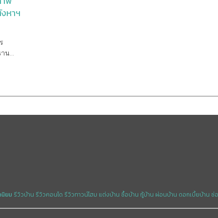
ภาพ
ังหาฯ
ร
ธาน
รรม
ันต์บวร
าร
ให้
60 +
งหาฯ
0,777
ติบโต
บโต 19%
ละเกิน
งการใหม่
ีย์ แก
ันที่ 23
ดนิยม
รีวิวบ้าน
รีวิวคอนโด
รีวิวทาวน์โฮม
แต่งบ้าน
ซื้อบ้าน
กู้บ้าน
ผ่อนบ้าน
ดอกเบี้ยบ้าน
ซ่