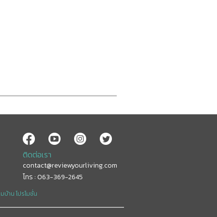
ติดต่อเรา
contact@reviewyourliving.com
โทร : 063-369-2645
อมบ้าน
โปรโมชั่น