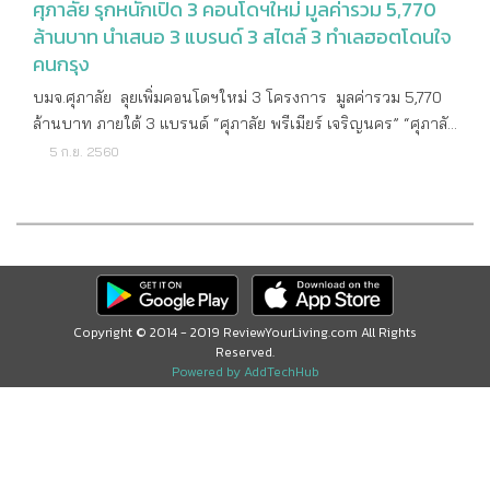
ศุภาลัย รุกหนักเปิด 3 คอนโดฯใหม่ มูลค่ารวม 5,770
ล้านบาท นำเสนอ 3 แบรนด์ 3 สไตล์ 3 ทำเลฮอตโดนใจ
คนกรุง
บมจ.ศุภาลัย ลุยเพิ่มคอนโดฯใหม่ 3 โครงการ มูลค่ารวม 5,770
ล้านบาท ภายใต้ 3 แบรนด์ “ศุภาลัย พรีเมียร์ เจริญนคร” “ศุภาลัย
ลอฟท์ สถานีแยกไฟฉาย” และ“ศุภาลัย ปาร์ค สถานีตลาดพลู” บน
5 ก.ย. 2560
3 ทำเลฮอตย่านฝั่งธนบุรี เชื่อมต่อโครงข่ายรถไฟฟ้า พร้อมชู
เอกลักษณ์การออกแบบเฉพาะตัว และไลฟ์สไตล์ที่โดดเด่นแตก
ต่างกันในแต่ละโครงการ ให้เลือกสรรตรงความชื่นชอบของการ
อยู่อาศัย นายไตรเตชะ ตั้งมติธรรม กรรมการผู้จัดการ บริษัท ศุภา
ลัย จำกัด (มหาชน) กล่าวว่า บริษัทฯ มุ่งเน้นขยายตลาด
อสังหาริมทรัพย์ในพื้นที่ใหม่ๆ ด้วยการพัฒนาสินค้าให้มีความ
Copyright © 2014 - 2019 ReviewYourLiving.com All Rights
หลากหลายมากขึ้น เพื่อรองรับความต้องการของกลุ่มผู้บริโภคใน
Reserved.
ทุกเซ็กเมนต์ และล่าสุดเตรียมพัฒนาโครงการคอนโดมิเนียมแห่ง
Powered by AddTechHub
ใหม่ในย่านฝั่งธนบุรี พร้อมเปิดตัวในเดือนกันยายนนี้ จำนวน 3
โครงการ โดยมีเอกลักษณ์การออกแบบ และไลฟ์สไตล์ที่โดดเด่น
แตกต่างกัน บนทำเลที่น่าจับจองเป็นเจ้าของห้องชุดพักอาศัย ภาย
ใต้ 3 แบรนด์ “พรีเมียร์” “ลอฟท์” และ “ปาร์ค” โครงการที่เปิดตัว