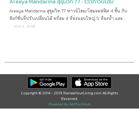
Areeya Mandarina สุขุมวิท 77 : รีวิวทาวน์โฮม
Areeya Mandarina สุขุมวิท 77 ทาวน์โฮม/โฮมออฟฟิศ 4 ชั้น กับ
ฟังก์ชั่นที่ปรับเปลี่ยนได้ พร้อม 4 ห้องนอนใหญ่ 5 ห้องน้ำ และ
ห้องรับแขกขนาดใหญ่ พื้นที่จอดรถ 2-4 คันครบครันด้วยคลับ
16 ต.ค. 2558
เฮ้าส์หรู สระว่ายน้ำ และสวนสีเขียวรอบโครงการ จาก Areeya
Property รายละเอียดโครงการ ราคาเริ่มต้น 6,600,000 บาท
เจ้าของโครงการ บริษัท อารียา พร็อพเพอร์ตี้ จำกัด (มหาชน)
ลักษณะโครงการ ทาวน์โฮม 4 ชั้น จำนวน 198 ยูนิต เนื้อที่
ทั้งหมด 20 - 1 - 20 ไร่ ที่ตั้งโครงการ ถนนสุขุมวิท 77
(อ่อนนุช) แขวงสวนหลวง เขตสวนหลวง กรุงเทพฯ คาดว่าจะแล้ว
เสร็จ พร้อมเข้าอยู่ สถานที่สำคัญใกล้เคียง Pickadaily Bangkok
Mall The Emporium J avenue Paradise Park Max Value
ร.พ.สมิติเวช ศรีนครินทร์ แบบบ้านและขนาดพื้นที่ใช้สอย ทาวน์
Copyright © 2014 - 2019 ReviewYourLiving.com All Rights
Reserved.
โฮม 4 ชั้น พื้นที่ใช้สอย 225 ตร.ม. 4 ห้องนอน 5 ห้องน้ำ 2 ที่จอด
Powered by AddTechHub
รถ สิ่งอำนวยความสะดวก คลับเฮ้าส์ สระว่ายน้ำ สวนสีเขียวขนาด
ใหญ่ ระบบรักษาความปลอดภัยตลอด 24 ชั่วโมง สอบถามราย
ละเอียดเพิ่มเติม โทร : 1797 ดูรายละเอียดเพิ่มเติม
: www.areeya.co.th