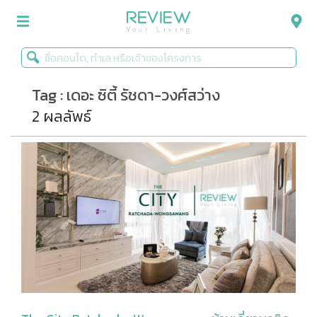
Tag : เดอะ ซิตี้ รัชดา-วงศ์สว่าง
รีวิวคอนโด
2 ผลลัพธ์
รีวิวบ้าน
รีวิวทาวน์โฮม
Life+Style
Infographic
ข่าวโปรโมชั่น