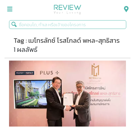
Tag : เมโทรลักซ์ โรสโกลด์ พหล-สุทธิสาร
รีวิวคอนโด
1 ผลลัพธ์
รีวิวบ้าน
รีวิวทาวน์โฮม
Life+Style
Infographic
ข่าวโปรโมชั่น